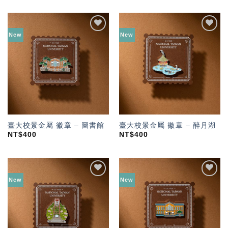
New
New
加入
加入
「願
「願
望輕
望輕
單」
單」
臺大校景金屬 徽章 – 圖書館
臺大校景金屬 徽章 – 醉月湖
NT$
400
NT$
400
New
New
加入
加入
「願
「願
望輕
望輕
單」
單」