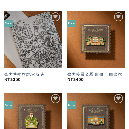
New
New
加入
加入
「願
「願
望輕
望輕
單」
單」
臺大博物館群A4板夾
臺大校景金屬 磁鐵 – 圖書館
NT$
350
NT$
400
New
New
加入
加入
「願
「願
望輕
望輕
單」
單」