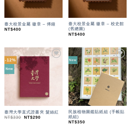
臺大校景金屬 徽章 – 校史館
臺大校景金屬 徽章 – 傅鐘
(舊總圖)
NT$
400
NT$
400
-12%
New
加入
加入
「願
「願
New
望輕
望輕
單」
單」
民族植物圖鑑貼紙組 (手帳貼
臺灣大學直式證書夾 髮絲紅
紙組)
NT$
330
NT$
290
NT$
350