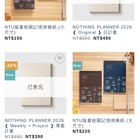
NTU版畫校園記憶便條紙 (小
NOTHING PLANNER 2026
尺寸)
❰ Original ❱ 日計畫
NT$
150
NT$
650
NT$
490
-29%
New
加入
加入
「願
「願
New
望輕
望輕
單」
單」
已售完
NOTHING PLANNER 2026
NTU版畫校園記憶便條紙 (大
❰ Weekly + Project ❱ 專案
尺寸)
計畫
NT$
220
NT$
550
NT$
390