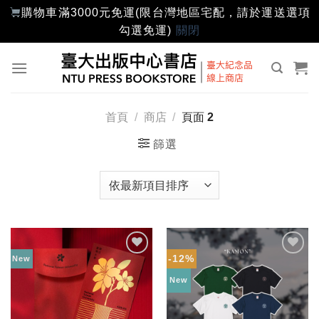
購物車滿3000元免運(限台灣地區宅配，請於運送選項
勾選免運)
關閉
Skip
to
content
首頁
/
商店
/
頁面 2
篩選
-12%
New
加入
加入
「願
「願
New
望輕
望輕
單」
單」