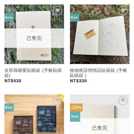
New
New
加入
加入
「願
「願
望輕
望輕
單」
單」
已售完
全部我都要貼紙組 (手帳貼紙
植物梗語悄悄話貼紙組 (手帳
組)
貼紙組 )
NT$
430
NT$
330
-25%
New
加入
加入
「願
「願
New
望輕
望輕
單」
單」
已售完