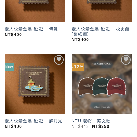
臺大校景金屬 磁鐵 – 校史館
臺大校景金屬 磁鐵 – 傅鐘
(舊總圖)
NT$
400
NT$
400
-12%
New
加入
加入
「願
「願
望輕
望輕
單」
單」
臺大校景金屬 磁鐵 – 醉月湖
NTU 老帽－英文款
NT$
400
NT$
443
NT$
390