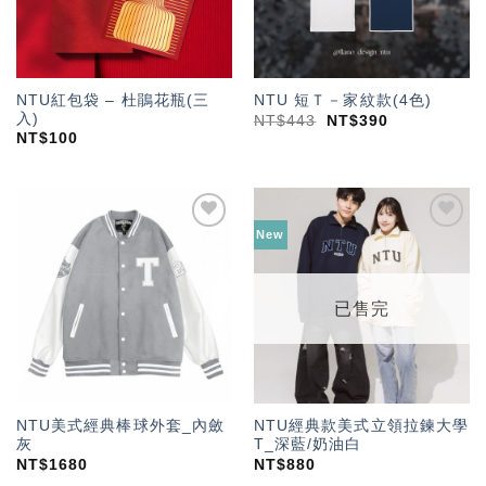
NTU紅包袋 – 杜鵑花瓶(三
NTU 短Ｔ－家紋款(4色)
入)
NT$
443
NT$
390
NT$
100
New
加入
加入
「願
「願
望輕
望輕
單」
單」
已售完
NTU美式經典棒球外套_內斂
NTU經典款美式立領拉鍊大學
灰
T_深藍/奶油白
NT$
1680
NT$
880