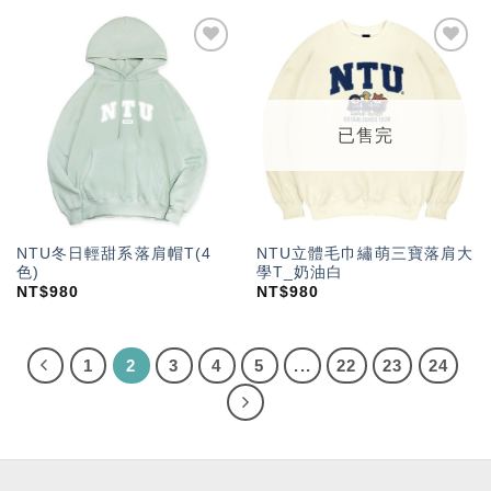
加入
加入
「願
「願
望輕
望輕
單」
單」
已售完
NTU冬日輕甜系落肩帽T(4
NTU立體毛巾繡萌三寶落肩大
色)
學T_奶油白
NT$
980
NT$
980
1
2
3
4
5
...
22
23
24