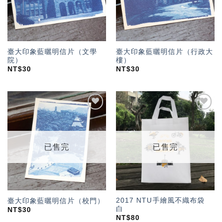
臺大印象藍曬明信片（文學
臺大印象藍曬明信片（行政大
院）
樓）
NT$
30
NT$
30
加入
加入
「願
「願
望輕
望輕
單」
單」
已售完
已售完
2017 NTU手繪風不織布袋
臺大印象藍曬明信片（校門）
白
NT$
30
NT$
80