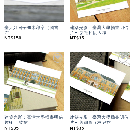
臺大好日子楓木印章（圖書
建築光影：臺灣大學插畫明信
館）
片H-新社科院大樓
NT$
150
NT$
35
加入
加入
「願
「願
望輕
望輕
單」
單」
建築光影：臺灣大學插畫明信
建築光影：臺灣大學插畫明信
片G-二號館
片F-舊總圖（校史館）
NT$
35
NT$
35