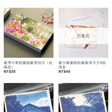
加入
加入
「願
「願
望輕
望輕
單」
單」
已售完
臺灣大學校園插畫明信片（杜
臺大圖書館特藏萬用卡片B款
鵑花）
海棠
NT$
35
NT$
40
加入
加入
「願
「願
望輕
望輕
單」
單」