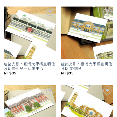
加入
加入
「願
「願
望輕
望輕
單」
單」
建築光影：臺灣大學插畫明信
建築光影：臺灣大學插畫明信
片E-學生第一活動中心
片D-文學院
NT$
35
NT$
35
加入
加入
「願
「願
望輕
望輕
單」
單」