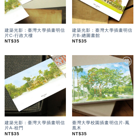
建築光影：臺灣大學插畫明信
建築光影：臺灣大學插畫明信
片C-行政大樓
片B-總圖書館
NT$
35
NT$
35
加入
加入
「願
「願
望輕
望輕
單」
單」
建築光影：臺灣大學插畫明信
臺灣大學校園插畫明信片-鳳
片A-校門
凰木
NT$
35
NT$
35