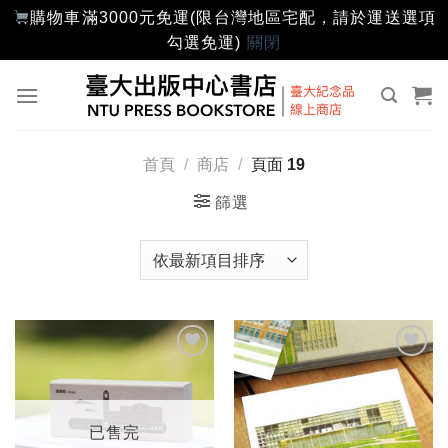
購物車滿3000元免運(限台灣地區宅配，請於運送選項
勾選免運)
關閉
Skip
to
content
首頁
/
商店
/
頁面 19
篩選
加入
加入
「願
「願
望輕
望輕
單」
單」
已售完