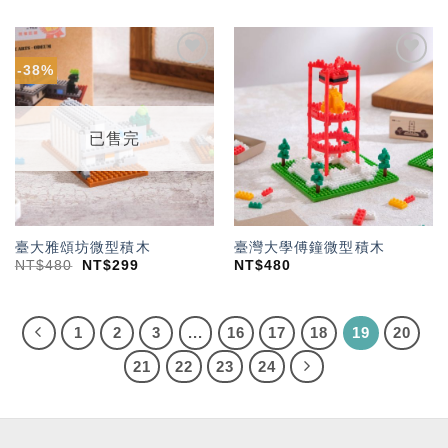
-38%
加入
加入
「願
「願
望輕
望輕
單」
單」
已售完
臺大雅頌坊微型積木
臺灣大學傅鐘微型積木
NT$
480
NT$
299
NT$
480
1
2
3
...
16
17
18
19
20
21
22
23
24