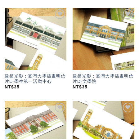
加入
加入
「願
「願
望輕
望輕
單」
單」
建築光影：臺灣大學插畫明信
建築光影：臺灣大學插畫明信
片E-學生第一活動中心
片D-文學院
NT$
35
NT$
35
加入
加入
「願
「願
望輕
望輕
單」
單」