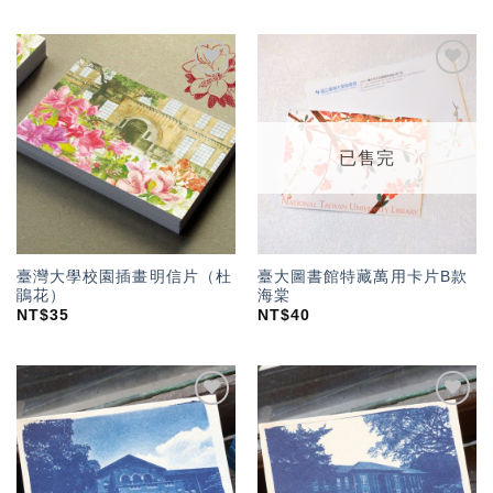
加入
加入
「願
「願
望輕
望輕
單」
單」
已售完
臺灣大學校園插畫明信片（杜
臺大圖書館特藏萬用卡片B款
鵑花）
海棠
NT$
35
NT$
40
加入
加入
「願
「願
望輕
望輕
單」
單」