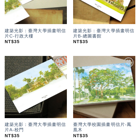
建築光影：臺灣大學插畫明信
建築光影：臺灣大學插畫明信
片C-行政大樓
片B-總圖書館
NT$
35
NT$
35
加入
加入
「願
「願
望輕
望輕
單」
單」
建築光影：臺灣大學插畫明信
臺灣大學校園插畫明信片-鳳
片A-校門
凰木
NT$
35
NT$
35