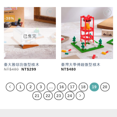
-38%
加入
加入
「願
「願
望輕
望輕
單」
單」
已售完
臺大雅頌坊微型積木
臺灣大學傅鐘微型積木
NT$
480
NT$
299
NT$
480
1
2
3
...
16
17
18
19
20
21
22
23
24