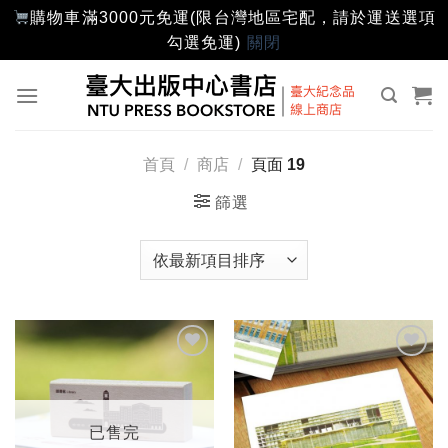
購物車滿3000元免運(限台灣地區宅配，請於運送選項
勾選免運)
關閉
Skip
to
content
首頁
/
商店
/
頁面 19
篩選
加入
加入
「願
「願
望輕
望輕
單」
單」
已售完