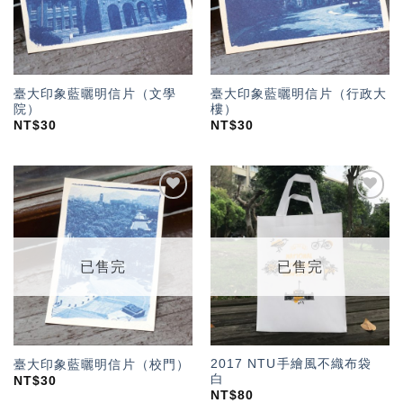
臺大印象藍曬明信片（文學
臺大印象藍曬明信片（行政大
院）
樓）
NT$
30
NT$
30
加入
加入
「願
「願
望輕
望輕
單」
單」
已售完
已售完
2017 NTU手繪風不織布袋
臺大印象藍曬明信片（校門）
白
NT$
30
NT$
80