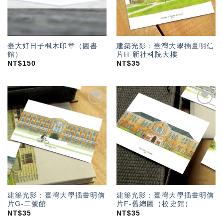
臺大好日子楓木印章（圖書
建築光影：臺灣大學插畫明信
館）
片H-新社科院大樓
NT$
150
NT$
35
加入
加入
「願
「願
望輕
望輕
單」
單」
建築光影：臺灣大學插畫明信
建築光影：臺灣大學插畫明信
片G-二號館
片F-舊總圖（校史館）
NT$
35
NT$
35