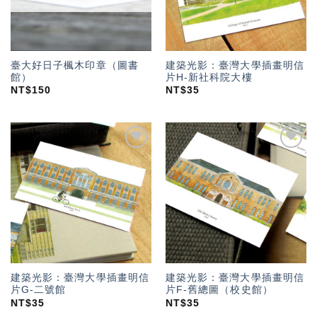
臺大好日子楓木印章（圖書
建築光影：臺灣大學插畫明信
館）
片H-新社科院大樓
NT$
150
NT$
35
加入
加入
「願
「願
望輕
望輕
單」
單」
建築光影：臺灣大學插畫明信
建築光影：臺灣大學插畫明信
片G-二號館
片F-舊總圖（校史館）
NT$
35
NT$
35