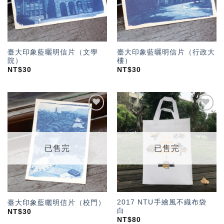
臺大印象藍曬明信片（文學
臺大印象藍曬明信片（行政大
院）
樓）
NT$
30
NT$
30
加入
加入
「願
「願
望輕
望輕
單」
單」
已售完
已售完
2017 NTU手繪風不織布袋
臺大印象藍曬明信片（校門）
白
NT$
30
NT$
80