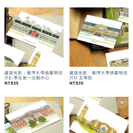
加入
加入
「願
「願
望輕
望輕
單」
單」
建築光影：臺灣大學插畫明信
建築光影：臺灣大學插畫明信
片E-學生第一活動中心
片D-文學院
NT$
35
NT$
35
加入
加入
「願
「願
望輕
望輕
單」
單」