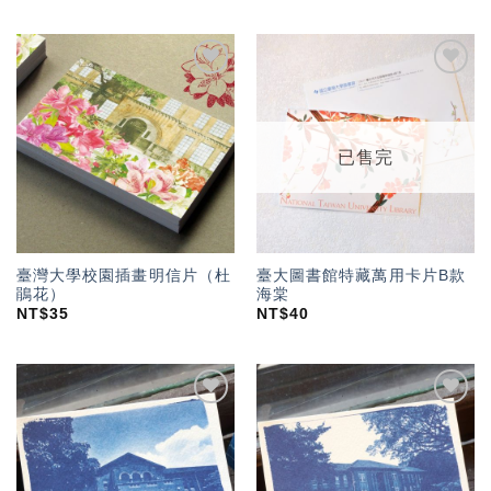
加入
加入
「願
「願
望輕
望輕
單」
單」
已售完
臺灣大學校園插畫明信片（杜
臺大圖書館特藏萬用卡片B款
鵑花）
海棠
NT$
35
NT$
40
加入
加入
「願
「願
望輕
望輕
單」
單」