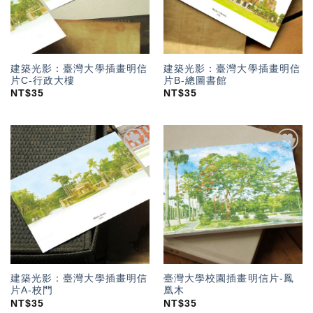
建築光影：臺灣大學插畫明信
建築光影：臺灣大學插畫明信
片C-行政大樓
片B-總圖書館
NT$
35
NT$
35
加入
加入
「願
「願
望輕
望輕
單」
單」
建築光影：臺灣大學插畫明信
臺灣大學校園插畫明信片-鳳
片A-校門
凰木
NT$
35
NT$
35