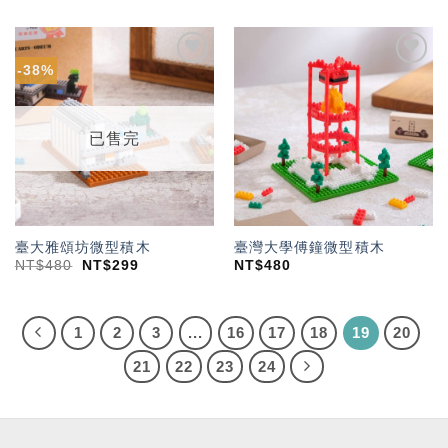
-38%
加入
加入
「願
「願
望輕
望輕
單」
單」
已售完
臺大雅頌坊微型積木
臺灣大學傅鐘微型積木
NT$
480
NT$
299
NT$
480
1
2
3
...
16
17
18
19
20
21
22
23
24