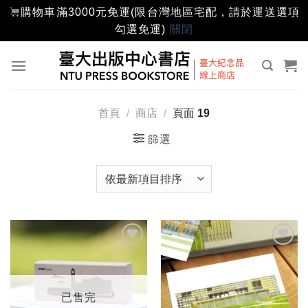
購物車滿3000元免運(限台灣地區宅配，請於運送選項
勾選免運)
關閉
Skip
to
content
首頁
/
商店
/
頁面 19
篩選
加入
加入
「願
「願
望輕
望輕
單」
單」
已售完