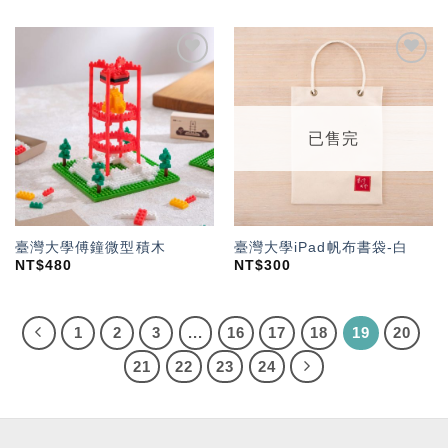
加入
加入
「願
「願
望輕
望輕
單」
單」
已售完
臺灣大學傅鐘微型積木
臺灣大學iPad帆布書袋-白
NT$
480
NT$
300
1
2
3
...
16
17
18
19
20
21
22
23
24