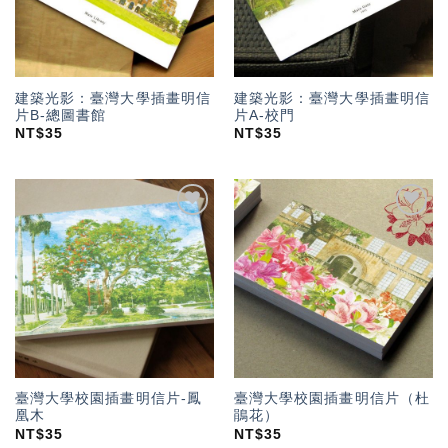
建築光影：臺灣大學插畫明信
建築光影：臺灣大學插畫明信
片B-總圖書館
片A-校門
NT$
35
NT$
35
加入
加入
「願
「願
望輕
望輕
單」
單」
臺灣大學校園插畫明信片-鳳
臺灣大學校園插畫明信片（杜
凰木
鵑花）
NT$
35
NT$
35