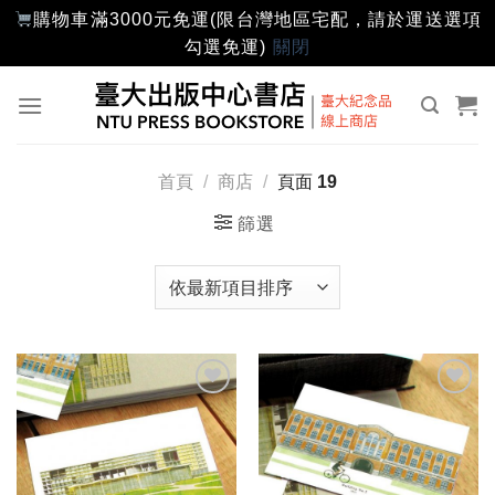
購物車滿3000元免運(限台灣地區宅配，請於運送選項
勾選免運)
關閉
Skip
to
content
首頁
/
商店
/
頁面 19
篩選
加入
加入
「願
「願
望輕
望輕
單」
單」