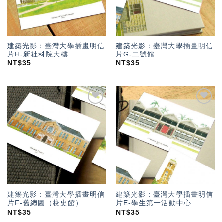
建築光影：臺灣大學插畫明信
建築光影：臺灣大學插畫明信
片H-新社科院大樓
片G-二號館
NT$
35
NT$
35
加入
加入
「願
「願
望輕
望輕
單」
單」
建築光影：臺灣大學插畫明信
建築光影：臺灣大學插畫明信
片F-舊總圖（校史館）
片E-學生第一活動中心
NT$
35
NT$
35