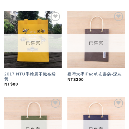
加入
加入
「願
「願
望輕
望輕
單」
單」
已售完
已售完
2017 NTU手繪風不織布袋
臺灣大學iPad帆布書袋-深灰
黃
NT$
300
NT$
80
加入
加入
「願
「願
望輕
望輕
單」
單」