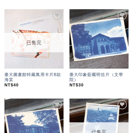
加入
加入
「願
「願
望輕
望輕
單」
單」
已售完
臺大圖書館特藏萬用卡片B款
臺大印象藍曬明信片（文學
海棠
院）
NT$
40
NT$
30
加入
加入
「願
「願
望輕
望輕
單」
單」
已售完