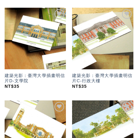
加入
加入
「願
「願
望輕
望輕
單」
單」
建築光影：臺灣大學插畫明信
建築光影：臺灣大學插畫明信
片D-文學院
片C-行政大樓
NT$
35
NT$
35
加入
加入
「願
「願
望輕
望輕
單」
單」