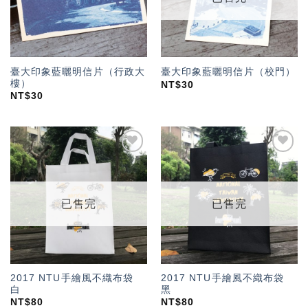
臺大印象藍曬明信片（行政大
臺大印象藍曬明信片（校門）
樓）
NT$
30
NT$
30
加入
加入
「願
「願
望輕
望輕
單」
單」
已售完
已售完
2017 NTU手繪風不織布袋
2017 NTU手繪風不織布袋
白
黑
NT$
80
NT$
80