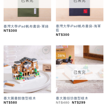
已售完
已售完
臺灣大學iPad帆布書袋-海軍
臺灣大學iPad帆布書袋-軍綠
藍
NT$
300
NT$
300
-38%
加入
加入
「願
「願
望輕
望輕
單」
單」
已售完
臺大圖書館微型積木
臺大雅頌坊微型積木
NT$
580
NT$
480
NT$
299