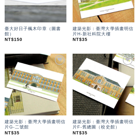
臺大好日子楓木印章（圖書
建築光影：臺灣大學插畫明信
館）
片H-新社科院大樓
NT$
150
NT$
35
加入
加入
「願
「願
望輕
望輕
單」
單」
建築光影：臺灣大學插畫明信
建築光影：臺灣大學插畫明信
片G-二號館
片F-舊總圖（校史館）
NT$
35
NT$
35