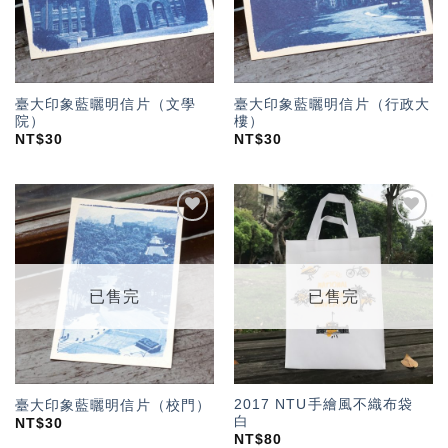
臺大印象藍曬明信片（文學
臺大印象藍曬明信片（行政大
院）
樓）
NT$
30
NT$
30
加入
加入
「願
「願
望輕
望輕
單」
單」
已售完
已售完
2017 NTU手繪風不織布袋
臺大印象藍曬明信片（校門）
白
NT$
30
NT$
80