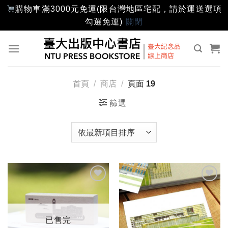
購物車滿3000元免運(限台灣地區宅配，請於運送選項
勾選免運)
關閉
Skip
to
content
首頁
/
商店
/
頁面 19
篩選
加入
加入
「願
「願
望輕
望輕
單」
單」
已售完