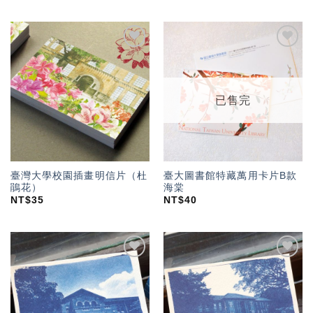
加入
加入
「願
「願
望輕
望輕
單」
單」
已售完
臺灣大學校園插畫明信片（杜
臺大圖書館特藏萬用卡片B款
鵑花）
海棠
NT$
35
NT$
40
加入
加入
「願
「願
望輕
望輕
單」
單」