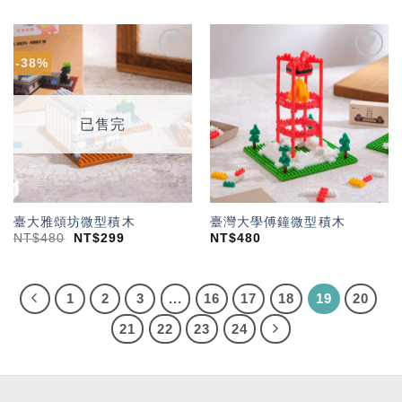
-38%
加入
加入
「願
「願
望輕
望輕
單」
單」
已售完
臺大雅頌坊微型積木
臺灣大學傅鐘微型積木
NT$
480
NT$
299
NT$
480
1
2
3
...
16
17
18
19
20
21
22
23
24