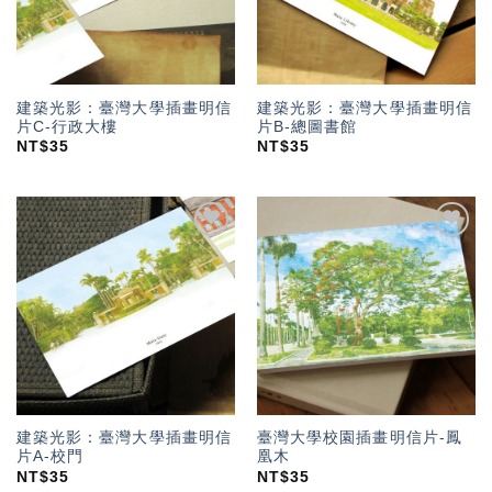
建築光影：臺灣大學插畫明信
建築光影：臺灣大學插畫明信
片C-行政大樓
片B-總圖書館
NT$
35
NT$
35
加入
加入
「願
「願
望輕
望輕
單」
單」
建築光影：臺灣大學插畫明信
臺灣大學校園插畫明信片-鳳
片A-校門
凰木
NT$
35
NT$
35