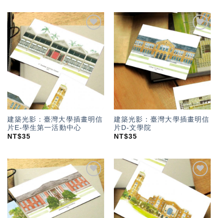
加入
加入
「願
「願
望輕
望輕
單」
單」
建築光影：臺灣大學插畫明信
建築光影：臺灣大學插畫明信
片E-學生第一活動中心
片D-文學院
NT$
35
NT$
35
加入
加入
「願
「願
望輕
望輕
單」
單」