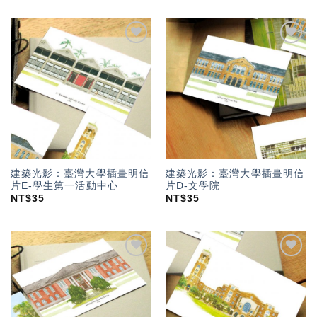
加入
加入
「願
「願
望輕
望輕
單」
單」
建築光影：臺灣大學插畫明信
建築光影：臺灣大學插畫明信
片E-學生第一活動中心
片D-文學院
NT$
35
NT$
35
加入
加入
「願
「願
望輕
望輕
單」
單」