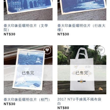
臺大印象藍曬明信片（文學
臺大印象藍曬明信片（行政大
院）
樓）
NT$
30
NT$
30
加入
加入
「願
「願
望輕
望輕
單」
單」
已售完
已售完
2017 NTU手繪風不織布袋
臺大印象藍曬明信片（校門）
白
NT$
30
NT$
80