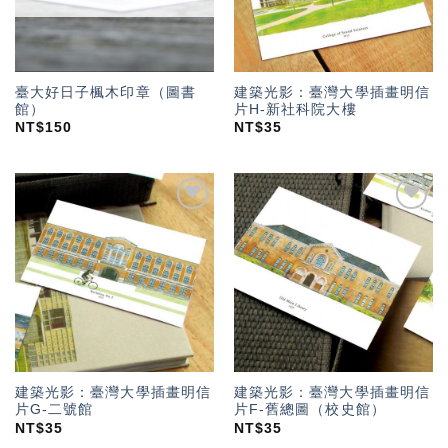
臺大好日子楓木印章（圖書
建築光影：臺灣大學插畫明信
館）
片H-新社科院大樓
NT$
150
NT$
35
加入
加入
「願
「願
望輕
望輕
單」
單」
建築光影：臺灣大學插畫明信
建築光影：臺灣大學插畫明信
片G-二號館
片F-舊總圖（校史館）
NT$
35
NT$
35