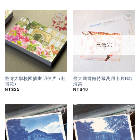
加入
加入
「願
「願
望輕
望輕
單」
單」
已售完
臺灣大學校園插畫明信片（杜
臺大圖書館特藏萬用卡片B款
鵑花）
海棠
NT$
35
NT$
40
加入
加入
「願
「願
望輕
望輕
單」
單」