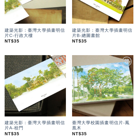
建築光影：臺灣大學插畫明信
建築光影：臺灣大學插畫明信
片C-行政大樓
片B-總圖書館
NT$
35
NT$
35
加入
加入
「願
「願
望輕
望輕
單」
單」
建築光影：臺灣大學插畫明信
臺灣大學校園插畫明信片-鳳
片A-校門
凰木
NT$
35
NT$
35