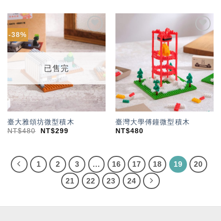
-38%
加入
加入
「願
「願
望輕
望輕
單」
單」
已售完
臺大雅頌坊微型積木
臺灣大學傅鐘微型積木
NT$
480
NT$
299
NT$
480
1
2
3
...
16
17
18
19
20
21
22
23
24