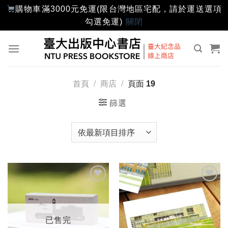
購物車滿3000元免運(限台灣地區宅配，請於運送選項
勾選免運)
關閉
Skip
to
content
首頁
/
商店
/
頁面 19
篩選
加入
加入
「願
「願
望輕
望輕
單」
單」
已售完