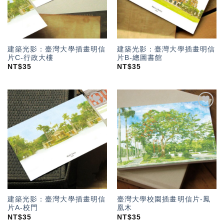
建築光影：臺灣大學插畫明信
建築光影：臺灣大學插畫明信
片C-行政大樓
片B-總圖書館
NT$
35
NT$
35
加入
加入
「願
「願
望輕
望輕
單」
單」
建築光影：臺灣大學插畫明信
臺灣大學校園插畫明信片-鳳
片A-校門
凰木
NT$
35
NT$
35