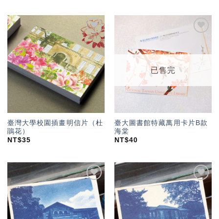
加入
加入
「願
「願
望輕
望輕
單」
單」
已售完
臺灣大學校園插畫明信片（杜
臺大圖書館特藏萬用卡片B款
鵑花）
海棠
NT$
35
NT$
40
加入
加入
「願
「願
望輕
望輕
單」
單」