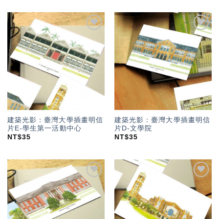
加入
加入
「願
「願
望輕
望輕
單」
單」
建築光影：臺灣大學插畫明信
建築光影：臺灣大學插畫明信
片E-學生第一活動中心
片D-文學院
NT$
35
NT$
35
加入
加入
「願
「願
望輕
望輕
單」
單」