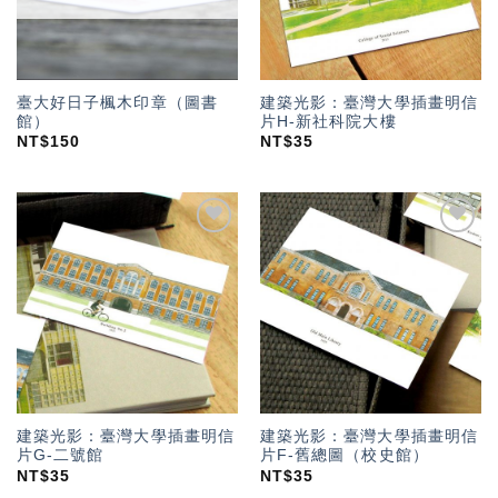
臺大好日子楓木印章（圖書
建築光影：臺灣大學插畫明信
館）
片H-新社科院大樓
NT$
150
NT$
35
加入
加入
「願
「願
望輕
望輕
單」
單」
建築光影：臺灣大學插畫明信
建築光影：臺灣大學插畫明信
片G-二號館
片F-舊總圖（校史館）
NT$
35
NT$
35