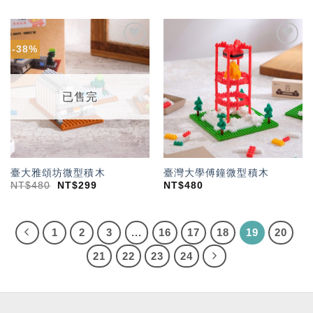
-38%
加入
加入
「願
「願
望輕
望輕
單」
單」
已售完
臺大雅頌坊微型積木
臺灣大學傅鐘微型積木
NT$
480
NT$
299
NT$
480
1
2
3
...
16
17
18
19
20
21
22
23
24