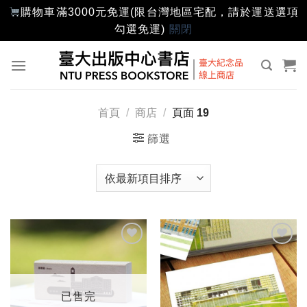
購物車滿3000元免運(限台灣地區宅配，請於運送選項
勾選免運)
關閉
Skip
to
content
首頁
/
商店
/
頁面 19
篩選
加入
加入
「願
「願
望輕
望輕
單」
單」
已售完