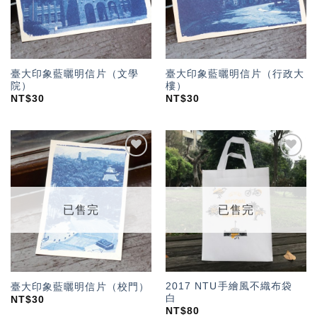
臺大印象藍曬明信片（文學
臺大印象藍曬明信片（行政大
院）
樓）
NT$
30
NT$
30
加入
加入
「願
「願
望輕
望輕
單」
單」
已售完
已售完
2017 NTU手繪風不織布袋
臺大印象藍曬明信片（校門）
白
NT$
30
NT$
80