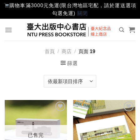
購物車滿3000元免運(限台灣地區宅配，請於運送選項
勾選免運)
關閉
Skip
to
content
首頁
/
商店
/
頁面 19
篩選
加入
加入
「願
「願
望輕
望輕
單」
單」
已售完