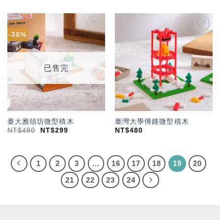
-38%
加入
加入
「願
「願
望輕
望輕
單」
單」
已售完
臺大雅頌坊微型積木
臺灣大學傅鐘微型積木
NT$
480
NT$
299
NT$
480
1
2
3
...
16
17
18
19
20
21
22
23
24