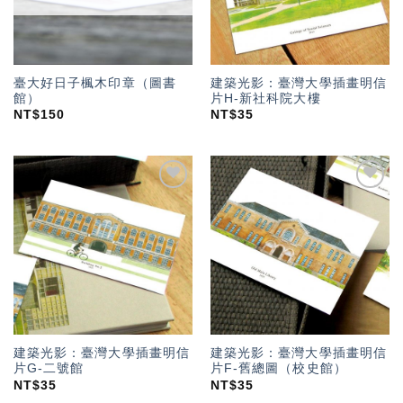
臺大好日子楓木印章（圖書
建築光影：臺灣大學插畫明信
館）
片H-新社科院大樓
NT$
150
NT$
35
加入
加入
「願
「願
望輕
望輕
單」
單」
建築光影：臺灣大學插畫明信
建築光影：臺灣大學插畫明信
片G-二號館
片F-舊總圖（校史館）
NT$
35
NT$
35