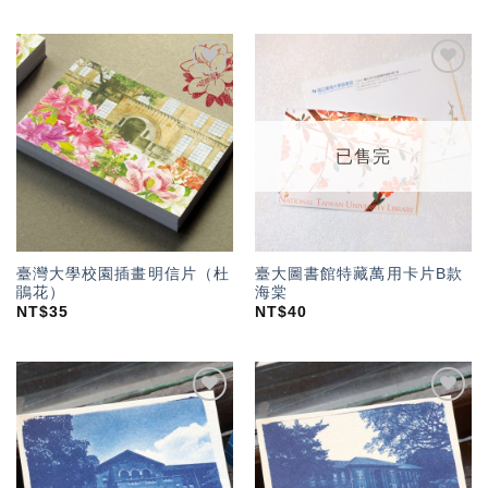
加入
加入
「願
「願
望輕
望輕
單」
單」
已售完
臺灣大學校園插畫明信片（杜
臺大圖書館特藏萬用卡片B款
鵑花）
海棠
NT$
35
NT$
40
加入
加入
「願
「願
望輕
望輕
單」
單」