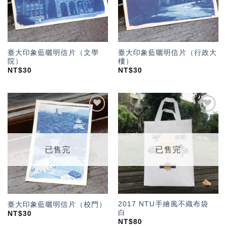
臺大印象藍曬明信片（文學
臺大印象藍曬明信片（行政大
院）
樓）
NT$
30
NT$
30
加入
加入
「願
「願
望輕
望輕
單」
單」
已售完
已售完
2017 NTU手繪風不織布袋
臺大印象藍曬明信片（校門）
白
NT$
30
NT$
80