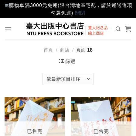
購物車滿3000元免運(限台灣地區宅配，請於運送選項
勾選免運)
關閉
Skip
to
content
首頁
/
商店
/
頁面 18
篩選
加入
加入
「願
「願
望輕
望輕
單」
單」
已售完
已售完