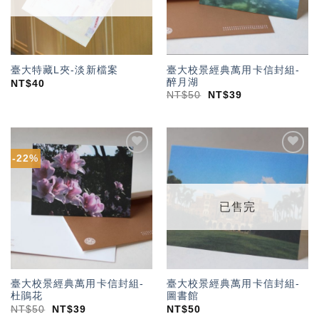
臺大校景經典萬用卡信封組-
臺大特藏L夾-淡新檔案
醉月湖
NT$
40
NT$
50
NT$
39
-22%
加入
加入
「願
「願
望輕
望輕
單」
單」
已售完
臺大校景經典萬用卡信封組-
臺大校景經典萬用卡信封組-
杜鵑花
圖書館
NT$
50
NT$
39
NT$
50