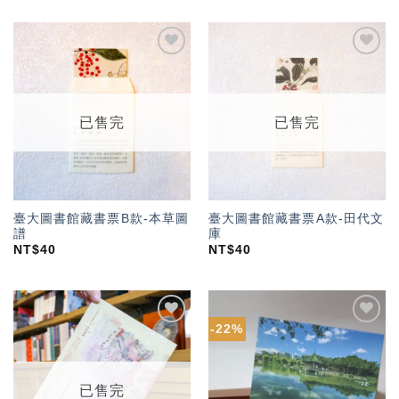
加入
加入
「願
「願
望輕
望輕
單」
單」
已售完
已售完
臺大圖書館藏書票B款-本草圖
臺大圖書館藏書票A款-田代文
譜
庫
NT$
40
NT$
40
-22%
加入
加入
「願
「願
望輕
望輕
單」
單」
已售完