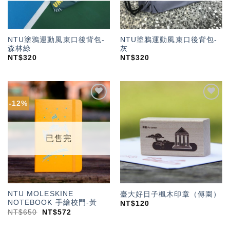
NTU塗鴉運動風束口後背包-
NTU塗鴉運動風束口後背包-
森林綠
灰
NT$
320
NT$
320
-12%
加入
加入
「願
「願
望輕
望輕
單」
單」
已售完
NTU MOLESKINE
臺大好日子楓木印章（傅園）
NOTEBOOK 手繪校門-黃
NT$
120
NT$
650
NT$
572