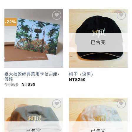
-22%
加入
加入
「願
「願
望輕
望輕
單」
單」
已售完
臺大校景經典萬用卡信封組-
帽子（深黑）
傅鐘
NT$
250
NT$
50
NT$
39
加入
加入
「願
「願
望輕
望輕
單」
單」
已售完
已售完