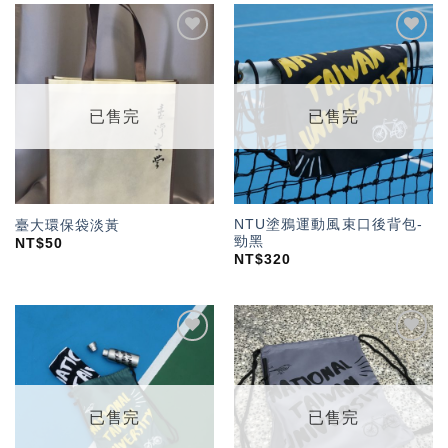
加入
加入
「願
「願
望輕
望輕
單」
單」
已售完
已售完
NTU塗鴉運動風束口後背包-
臺大環保袋淡黃
勁黑
NT$
50
NT$
320
加入
加入
「願
「願
望輕
望輕
單」
單」
已售完
已售完