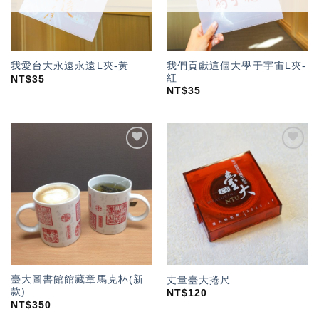
我們貢獻這個大學于宇宙L夾-
我愛台大永遠永遠L夾-黃
紅
NT$
35
NT$
35
加入
加入
「願
「願
望輕
望輕
單」
單」
臺大圖書館館藏章馬克杯(新
丈量臺大捲尺
款)
NT$
120
NT$
350