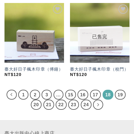
加入
加入
「願
「願
望輕
望輕
單」
單」
已售完
臺大好日子楓木印章（傅鐘）
臺大好日子楓木印章（校門）
NT$
120
NT$
120
1
2
3
...
15
16
17
18
19
20
21
22
23
24
臺大出版中心線上商店