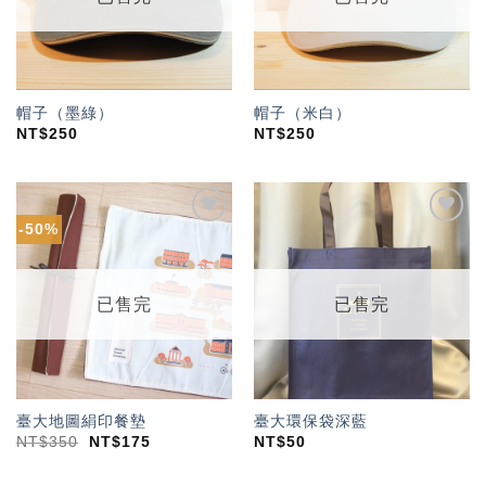
帽子（墨綠）
帽子（米白）
NT$
250
NT$
250
-50%
加入
加入
「願
「願
望輕
望輕
單」
單」
已售完
已售完
臺大地圖絹印餐墊
臺大環保袋深藍
NT$
350
NT$
175
NT$
50