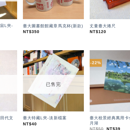
宙L夾-
臺大圖書館館藏章馬克杯(新款)
丈量臺大捲尺
NT$
350
NT$
120
-22%
加入
加入
「願
「願
望輕
望輕
單」
單」
已售完
-田代文
臺大校景經典萬用卡
臺大特藏L夾-淡新檔案
月湖
NT$
40
NT$
50
NT$
39