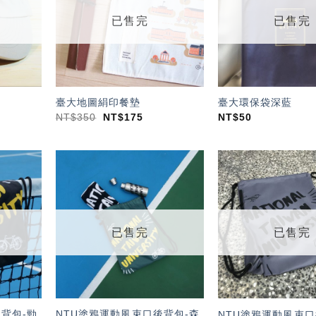
單」
單」
已售完
已售完
臺大地圖絹印餐墊
臺大環保袋深藍
NT$
350
NT$
175
NT$
50
加入
加入
「願
「願
望輕
望輕
單」
單」
已售完
已售完
背包-勁
NTU塗鴉運動風束口後背包-森
NTU塗鴉運動風束口