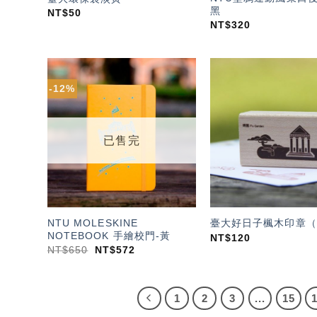
黑
NT$
50
NT$
320
-12%
加入
「願
望輕
單」
已售完
NTU MOLESKINE
臺大好日子楓木印章（
NOTEBOOK 手繪校門-黃
NT$
120
NT$
650
NT$
572
1
2
3
...
15