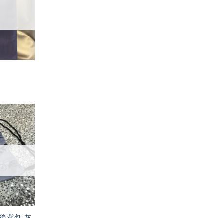
單」
加入
「願
望輕
單」
後背包-灰