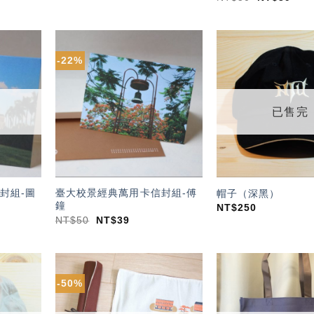
-22%
加入
加入
「願
「願
望輕
望輕
單」
單」
已售完
封組-圖
臺大校景經典萬用卡信封組-傅
帽子（深黑）
鐘
NT$
250
NT$
50
NT$
39
-50%
加入
加入
「願
「願
望輕
望輕