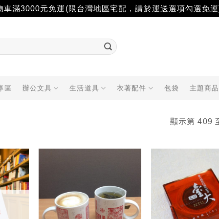
物車滿3000元免運(限台灣地區宅配，請於運送選項勾選免運
專區
辦公文具
生活道具
衣著配件
包袋
主題商
顯示第 409 
加入
加入
「願
「願
望輕
望輕
單」
單」