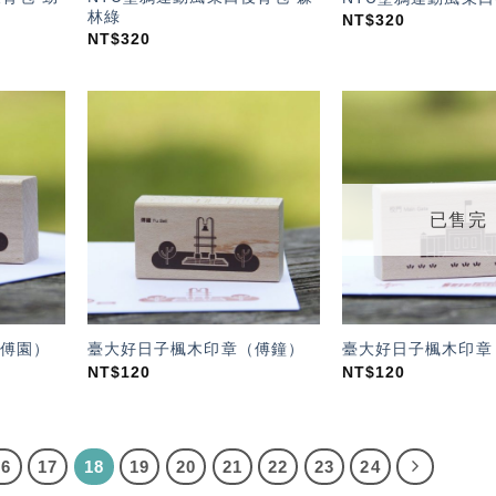
林綠
NT$
320
NT$
320
加入
加入
「願
「願
望輕
望輕
單」
單」
已售完
傅園）
臺大好日子楓木印章（傅鐘）
臺大好日子楓木印章
NT$
120
NT$
120
16
17
18
19
20
21
22
23
24