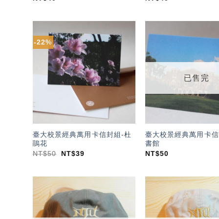
-22%
加入
「願
望輕
單」
已售完
臺大校景經典萬用卡信封組-杜
臺大校景經典萬用卡信
鵑花
書館
NT$
50
NT$
39
NT$
50
加入
「願
望輕