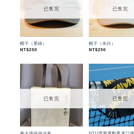
單」
已售完
已售完
帽子（墨綠）
帽子（米白）
NT$
250
NT$
250
加入
「願
望輕
單」
已售完
已售完
NTU塗鴉運動風束口後
臺大環保袋淡黃