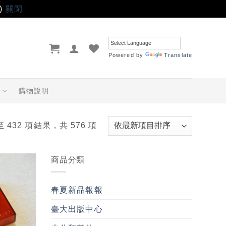
)
關閉
Powered by
Translate
品
購物說明
至 432 項結果，共 576 項
商品分類
加入
「願
春夏新品報報
望輕
單」
臺大出版中心