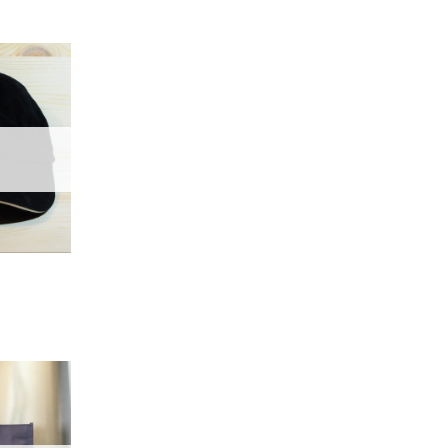
加入
「願
望輕
單」
加入
「願
望輕