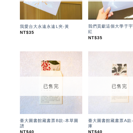
我們貢獻這個大學于宇
我愛台大永遠永遠L夾-黃
紅
NT$
35
NT$
35
加入
「願
望輕
單」
已售完
已售完
臺大圖書館藏書票B款-本草圖
臺大圖書館藏書票A款
譜
庫
NT$
40
NT$
40