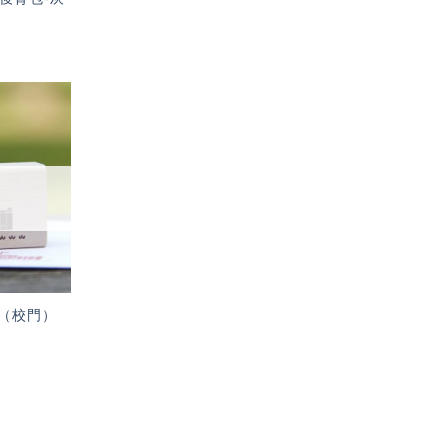
加入
「願
望輕
單」
（校門）