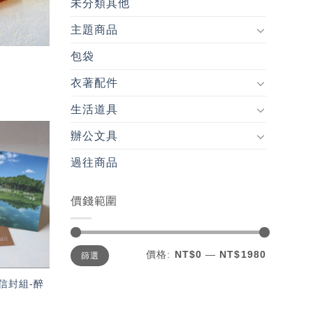
未分類其他
主題商品
包袋
衣著配件
生活道具
辦公文具
加入
過往商品
「願
望輕
單」
價錢範圍
最
最
價格:
NT$0
—
NT$1980
篩選
低
高
價
價
格
格
信封組-醉