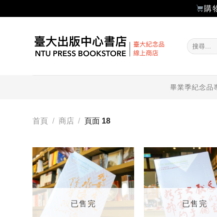
購
Skip
to
搜
content
尋
關
鍵
字:
畢業季紀念品
首頁
/
商店
/
頁面 18
加入
「願
望輕
單」
已售完
已售完