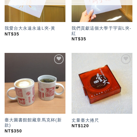
我們貢獻這個大學于宇宙L夾-
我愛台大永遠永遠L夾-黃
紅
NT$
35
NT$
35
加入
加入
「願
「願
望輕
望輕
單」
單」
臺大圖書館館藏章馬克杯(新
丈量臺大捲尺
款)
NT$
120
NT$
350