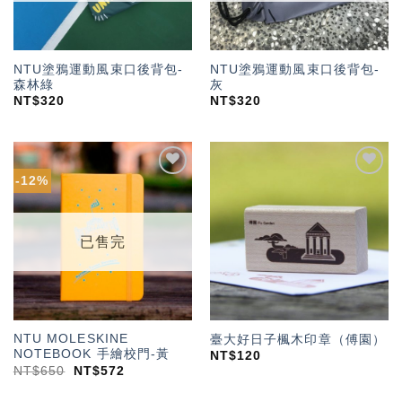
NTU塗鴉運動風束口後背包-
NTU塗鴉運動風束口後背包-
森林綠
灰
NT$
320
NT$
320
-12%
加入
加入
「願
「願
望輕
望輕
單」
單」
已售完
NTU MOLESKINE
臺大好日子楓木印章（傅園）
NOTEBOOK 手繪校門-黃
NT$
120
NT$
650
NT$
572