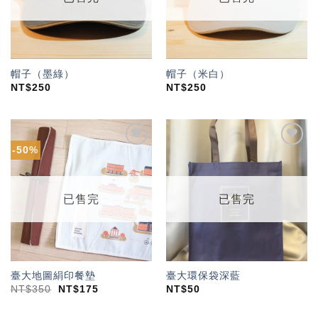
帽子（墨綠）
帽子（米白）
NT$
250
NT$
250
-50%
加入
加入
「願
「願
望輕
望輕
單」
單」
已售完
已售完
臺大地圖絹印餐墊
臺大環保袋深藍
NT$
350
NT$
175
NT$
50