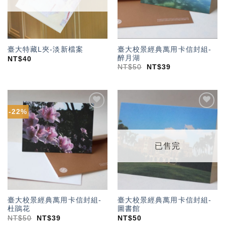
臺大校景經典萬用卡信封組-
臺大特藏L夾-淡新檔案
醉月湖
NT$
40
NT$
50
NT$
39
-22%
加入
加入
「願
「願
望輕
望輕
單」
單」
已售完
臺大校景經典萬用卡信封組-
臺大校景經典萬用卡信封組-
杜鵑花
圖書館
NT$
50
NT$
39
NT$
50