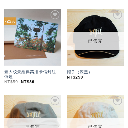
-22%
加入
加入
「願
「願
望輕
望輕
單」
單」
已售完
臺大校景經典萬用卡信封組-
帽子（深黑）
傅鐘
NT$
250
NT$
50
NT$
39
加入
加入
「願
「願
望輕
望輕
單」
單」
已售完
已售完