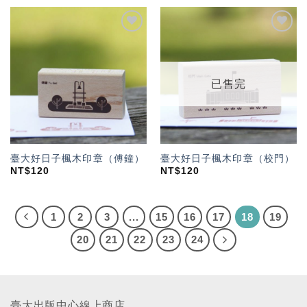
加入
加入
「願
「願
望輕
望輕
單」
單」
已售完
臺大好日子楓木印章（傅鐘）
臺大好日子楓木印章（校門）
NT$
120
NT$
120
1
2
3
...
15
16
17
18
19
20
21
22
23
24
臺大出版中心線上商店