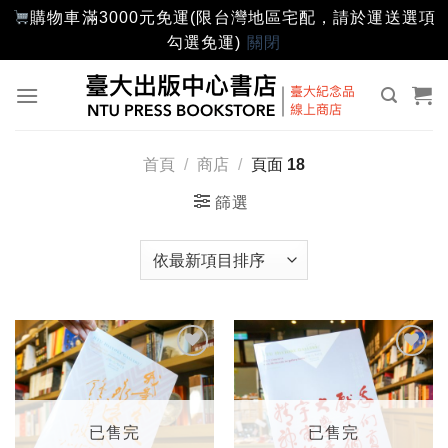
購物車滿3000元免運(限台灣地區宅配，請於運送選項
勾選免運)
關閉
Skip
to
content
首頁
/
商店
/
頁面 18
篩選
加入
加入
「願
「願
望輕
望輕
單」
單」
已售完
已售完