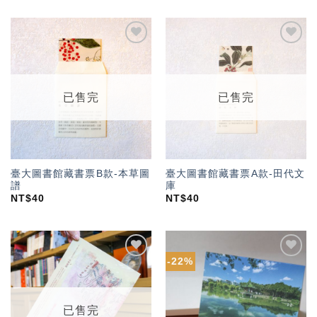
加入
加入
「願
「願
望輕
望輕
單」
單」
已售完
已售完
臺大圖書館藏書票B款-本草圖
臺大圖書館藏書票A款-田代文
譜
庫
NT$
40
NT$
40
-22%
加入
加入
「願
「願
望輕
望輕
單」
單」
已售完