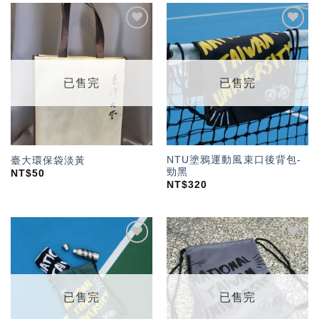
加入
加入
「願
「願
望輕
望輕
單」
單」
已售完
已售完
NTU塗鴉運動風束口後背包-
臺大環保袋淡黃
勁黑
NT$
50
NT$
320
加入
加入
「願
「願
望輕
望輕
單」
單」
已售完
已售完