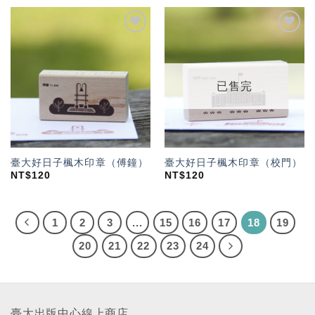
加入
加入
「願
「願
望輕
望輕
單」
單」
已售完
臺大好日子楓木印章（傅鐘）
臺大好日子楓木印章（校門）
NT$
120
NT$
120
1
2
3
...
15
16
17
18
19
20
21
22
23
24
臺大出版中心線上商店