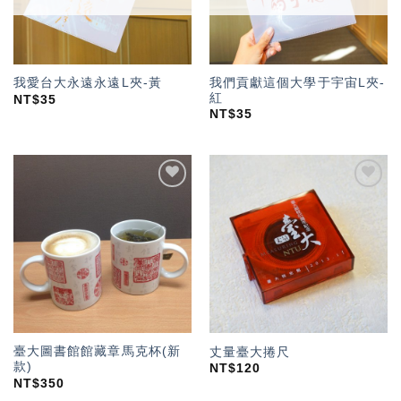
我們貢獻這個大學于宇宙L夾-
我愛台大永遠永遠L夾-黃
紅
NT$
35
NT$
35
加入
加入
「願
「願
望輕
望輕
單」
單」
臺大圖書館館藏章馬克杯(新
丈量臺大捲尺
款)
NT$
120
NT$
350