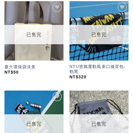
加入
加入
「願
「願
望輕
望輕
單」
單」
已售完
已售完
NTU塗鴉運動風束口後背包-
臺大環保袋淡黃
勁黑
NT$
50
NT$
320
加入
加入
「願
「願
望輕
望輕
單」
單」
已售完
已售完