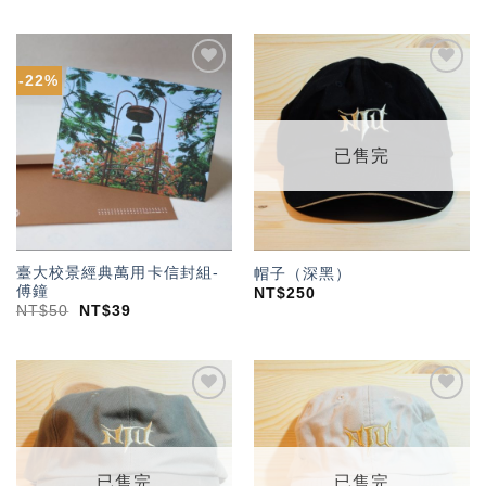
-22%
加入
加入
「願
「願
望輕
望輕
單」
單」
已售完
臺大校景經典萬用卡信封組-
帽子（深黑）
傅鐘
NT$
250
NT$
50
NT$
39
加入
加入
「願
「願
望輕
望輕
單」
單」
已售完
已售完