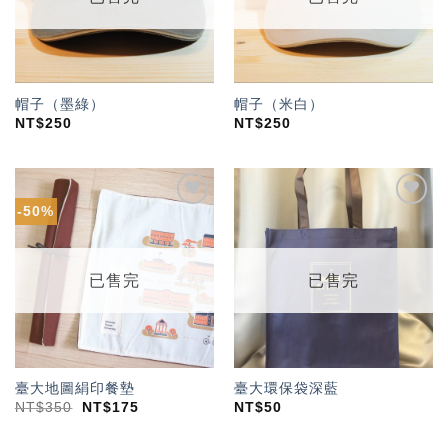
帽子（墨綠）
帽子（米白）
NT$
250
NT$
250
-50%
加入
加入
「願
「願
望輕
望輕
單」
單」
已售完
已售完
臺大地圖絹印餐墊
臺大環保袋深藍
NT$
350
NT$
175
NT$
50