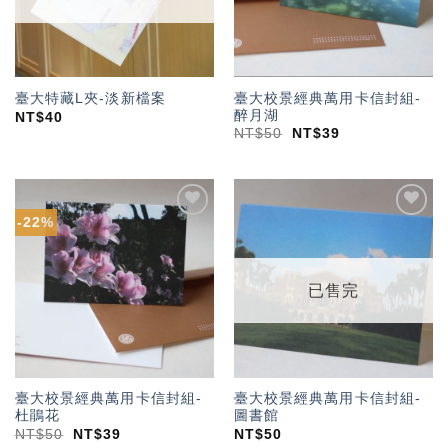
臺大校景經典萬用卡信封組-
臺大特藏L夾-淡新檔案
醉月湖
NT$
40
NT$
50
NT$
39
-22%
加入
加入
「願
「願
望輕
望輕
單」
單」
已售完
臺大校景經典萬用卡信封組-
臺大校景經典萬用卡信封組-
杜鵑花
圖書館
NT$
50
NT$
39
NT$
50