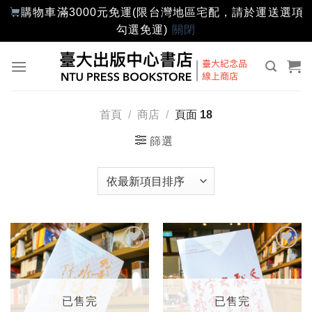
購物車滿3000元免運(限台灣地區宅配，請於運送選項
勾選免運)
關閉
Skip
to
content
首頁
/
商店
/
頁面 18
篩選
加入
加入
「願
「願
望輕
望輕
單」
單」
已售完
已售完