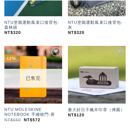
NTU塗鴉運動風束口後背包-
NTU塗鴉運動風束口後背包-
森林綠
灰
NT$
320
NT$
320
-12%
加入
加入
「願
「願
望輕
望輕
單」
單」
已售完
NTU MOLESKINE
臺大好日子楓木印章（傅園）
NOTEBOOK 手繪校門-黃
NT$
120
NT$
650
NT$
572