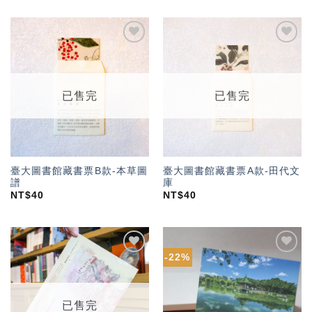
加入
加入
「願
「願
望輕
望輕
單」
單」
已售完
已售完
臺大圖書館藏書票B款-本草圖
臺大圖書館藏書票A款-田代文
譜
庫
NT$
40
NT$
40
-22%
加入
加入
「願
「願
望輕
望輕
單」
單」
已售完