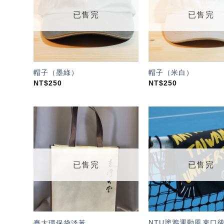
單」
已售完
已售完
帽子（墨綠）
帽子（米白）
NT$
250
NT$
250
加入
「願
望輕
單」
已售完
已售完
NTU塗鴉運動風束口後
臺大環保袋淡黃