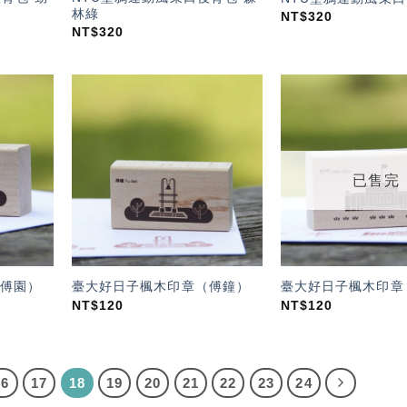
林綠
NT$
320
NT$
320
加入
加入
「願
「願
望輕
望輕
單」
單」
已售完
傅園）
臺大好日子楓木印章（傅鐘）
臺大好日子楓木印章
NT$
120
NT$
120
16
17
18
19
20
21
22
23
24