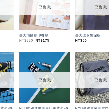
單」
單」
已售完
已售完
臺大地圖絹印餐墊
臺大環保袋深藍
NT$
350
NT$
175
NT$
50
加入
加入
「願
「願
望輕
望輕
單」
單」
已售完
已售完
背包-勁
NTU塗鴉運動風束口後背包-森
NTU塗鴉運動風束口