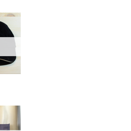
加入
「願
望輕
單」
加入
「願
望輕