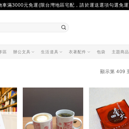
物車滿3000元免運(限台灣地區宅配，請於運送選項勾選免運
專區
辦公文具
生活道具
衣著配件
包袋
主題商
顯示第 409 
加入
加入
「願
「願
望輕
望輕
單」
單」