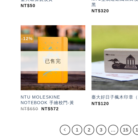
黑
NT$
50
NT$
320
-12%
加入
「願
望輕
單」
已售完
NTU MOLESKINE
臺大好日子楓木印章（
NOTEBOOK 手繪校門-黃
NT$
120
NT$
650
NT$
572
1
2
3
...
15