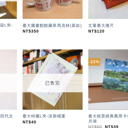
宙L夾-
臺大圖書館館藏章馬克杯(新款)
丈量臺大捲尺
NT$
350
NT$
120
-22%
加入
加入
「願
「願
望輕
望輕
單」
單」
已售完
-田代文
臺大校景經典萬用卡
臺大特藏L夾-淡新檔案
月湖
NT$
40
NT$
50
NT$
39