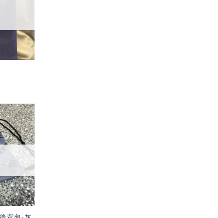
單」
加入
「願
望輕
單」
後背包-灰