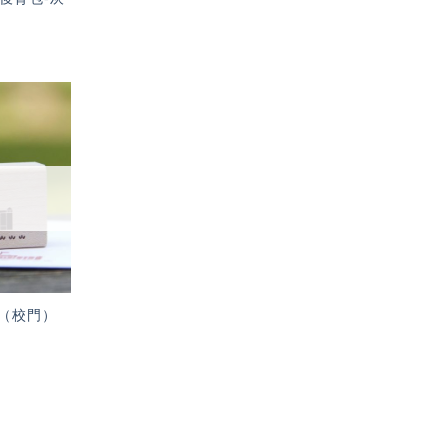
加入
「願
望輕
單」
（校門）