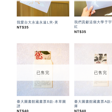
我們貢獻這個大學于宇
我愛台大永遠永遠L夾-黃
紅
NT$
35
NT$
35
加入
「願
望輕
單」
已售完
已售完
臺大圖書館藏書票B款-本草圖
臺大圖書館藏書票A款
譜
庫
NT$
40
NT$
40