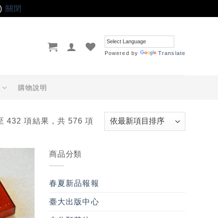
)
關閉
Powered by
Translate
品
購物說明
至 432 項結果，共 576 項
商品分類
加入
「願
春夏新品報報
望輕
單」
臺大出版中心