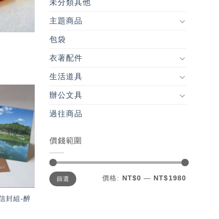
未分類其他
主題商品
包袋
衣著配件
生活道具
辦公文具
加入
過往商品
「願
望輕
單」
價錢範圍
最
最
價格:
NT$0
—
NT$1980
篩選
低
高
價
價
格
格
信封組-醉