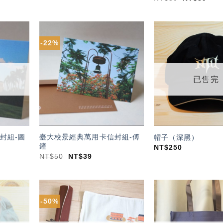
-22%
加入
加入
「願
「願
望輕
望輕
單」
單」
已售完
封組-圖
臺大校景經典萬用卡信封組-傅
帽子（深黑）
鐘
NT$
250
NT$
50
NT$
39
-50%
加入
加入
「願
「願
望輕
望輕