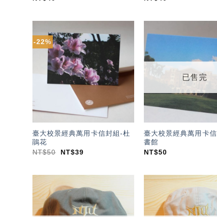
-22%
加入
「願
望輕
單」
已售完
臺大校景經典萬用卡信封組-杜
臺大校景經典萬用卡信
鵑花
書館
NT$
50
NT$
39
NT$
50
加入
「願
望輕