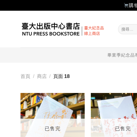
購
Skip
to
搜
content
尋
關
鍵
字:
畢業季紀念品
首頁
/
商店
/
頁面 18
加入
「願
望輕
單」
已售完
已售完