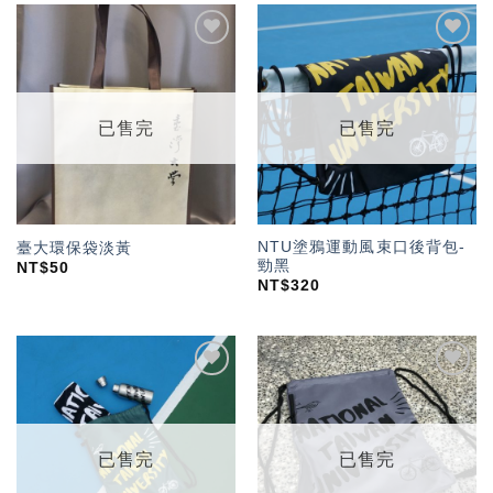
加入
加入
「願
「願
望輕
望輕
單」
單」
已售完
已售完
NTU塗鴉運動風束口後背包-
臺大環保袋淡黃
勁黑
NT$
50
NT$
320
加入
加入
「願
「願
望輕
望輕
單」
單」
已售完
已售完