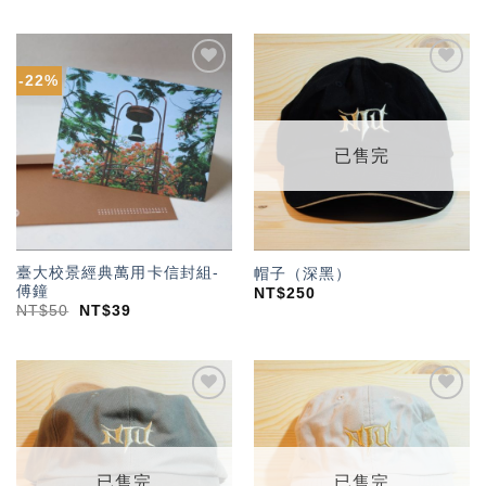
-22%
加入
加入
「願
「願
望輕
望輕
單」
單」
已售完
臺大校景經典萬用卡信封組-
帽子（深黑）
傅鐘
NT$
250
NT$
50
NT$
39
加入
加入
「願
「願
望輕
望輕
單」
單」
已售完
已售完