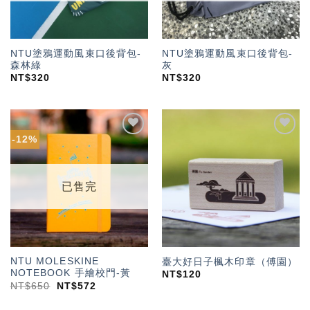
NTU塗鴉運動風束口後背包-
NTU塗鴉運動風束口後背包-
森林綠
灰
NT$
320
NT$
320
-12%
加入
加入
「願
「願
望輕
望輕
單」
單」
已售完
NTU MOLESKINE
臺大好日子楓木印章（傅園）
NOTEBOOK 手繪校門-黃
NT$
120
NT$
650
NT$
572