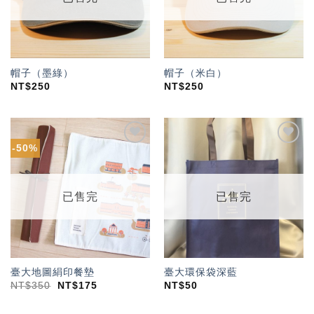
帽子（墨綠）
帽子（米白）
NT$
250
NT$
250
-50%
加入
加入
「願
「願
望輕
望輕
單」
單」
已售完
已售完
臺大地圖絹印餐墊
臺大環保袋深藍
NT$
350
NT$
175
NT$
50