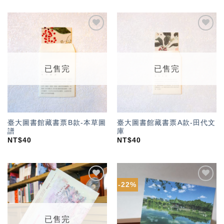
加入
加入
「願
「願
望輕
望輕
單」
單」
已售完
已售完
臺大圖書館藏書票B款-本草圖
臺大圖書館藏書票A款-田代文
譜
庫
NT$
40
NT$
40
-22%
加入
加入
「願
「願
望輕
望輕
單」
單」
已售完