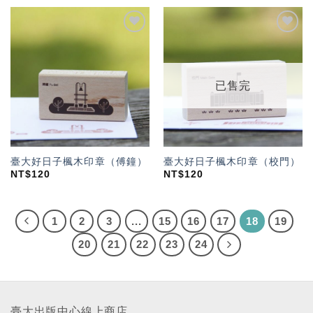
加入
加入
「願
「願
望輕
望輕
單」
單」
已售完
臺大好日子楓木印章（傅鐘）
臺大好日子楓木印章（校門）
NT$
120
NT$
120
1
2
3
...
15
16
17
18
19
20
21
22
23
24
臺大出版中心線上商店