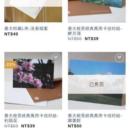
臺大校景經典萬用卡信封組-
臺大特藏L夾-淡新檔案
醉月湖
NT$
40
NT$
50
NT$
39
-22%
加入
加入
「願
「願
望輕
望輕
單」
單」
已售完
臺大校景經典萬用卡信封組-
臺大校景經典萬用卡信封組-
杜鵑花
圖書館
NT$
50
NT$
39
NT$
50