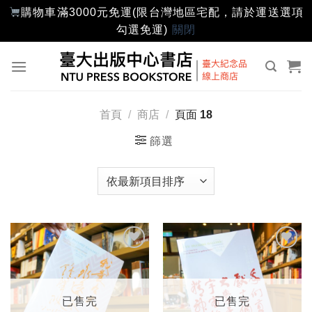
購物車滿3000元免運(限台灣地區宅配，請於運送選項
勾選免運)
關閉
Skip
to
content
首頁
/
商店
/
頁面 18
篩選
加入
加入
「願
「願
望輕
望輕
單」
單」
已售完
已售完