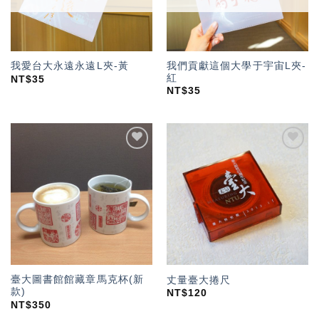
我們貢獻這個大學于宇宙L夾-
我愛台大永遠永遠L夾-黃
紅
NT$
35
NT$
35
加入
加入
「願
「願
望輕
望輕
單」
單」
臺大圖書館館藏章馬克杯(新
丈量臺大捲尺
款)
NT$
120
NT$
350