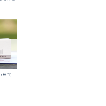
加入
「願
望輕
單」
（校門）