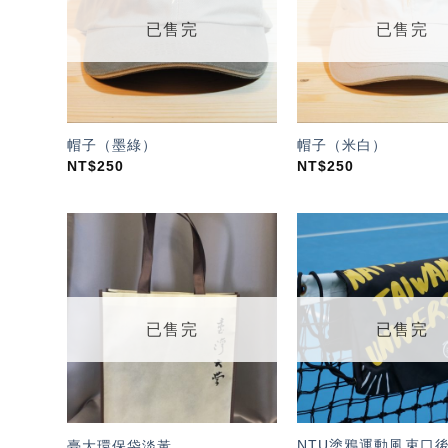
單」
已售完
已售完
帽子（墨綠）
帽子（米白）
NT$
250
NT$
250
加入
「願
望輕
單」
已售完
已售完
NTU塗鴉運動風束口後
臺大環保袋淡黃