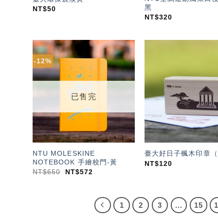
黑
NT$
50
NT$
320
-12%
加入
「願
望輕
單」
已售完
NTU MOLESKINE
臺大好日子楓木印章（
NOTEBOOK 手繪校門-黃
NT$
120
NT$
650
NT$
572
1
2
3
...
15