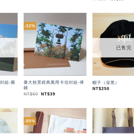
-22%
加入
加入
「願
「願
望輕
望輕
單」
單」
已售完
封組-圖
臺大校景經典萬用卡信封組-傅
帽子（深黑）
鐘
NT$
250
NT$
50
NT$
39
-50%
加入
加入
「願
「願
望輕
望輕