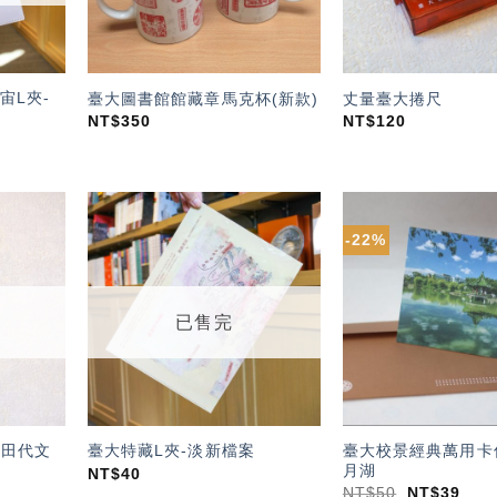
宙L夾-
臺大圖書館館藏章馬克杯(新款)
丈量臺大捲尺
NT$
350
NT$
120
-22%
加入
加入
「願
「願
望輕
望輕
單」
單」
已售完
-田代文
臺大校景經典萬用卡
臺大特藏L夾-淡新檔案
月湖
NT$
40
NT$
50
NT$
39