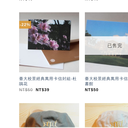
-22%
加入
「願
望輕
單」
已售完
臺大校景經典萬用卡信封組-杜
臺大校景經典萬用卡信
鵑花
書館
NT$
50
NT$
39
NT$
50
加入
「願
望輕