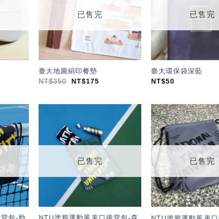
單」
單」
已售完
已售完
臺大地圖絹印餐墊
臺大環保袋深藍
NT$
350
NT$
175
NT$
50
加入
加入
「願
「願
望輕
望輕
單」
單」
已售完
已售完
背包-勁
NTU塗鴉運動風束口後背包-森
NTU塗鴉運動風束口