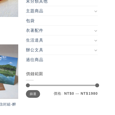
未分類其他
主題商品
包袋
衣著配件
生活道具
辦公文具
加入
過往商品
「願
望輕
單」
價錢範圍
最
最
價格:
NT$0
—
NT$1980
篩選
低
高
價
價
格
格
信封組-醉