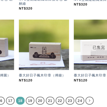
林綠
NT$
320
NT$
320
加入
加入
「願
「願
望輕
望輕
單」
單」
已售完
傅園）
臺大好日子楓木印章（傅鐘）
臺大好日子楓木印章
NT$
120
NT$
120
16
17
18
19
20
21
22
23
24