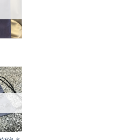
單」
加入
「願
望輕
單」
後背包-灰