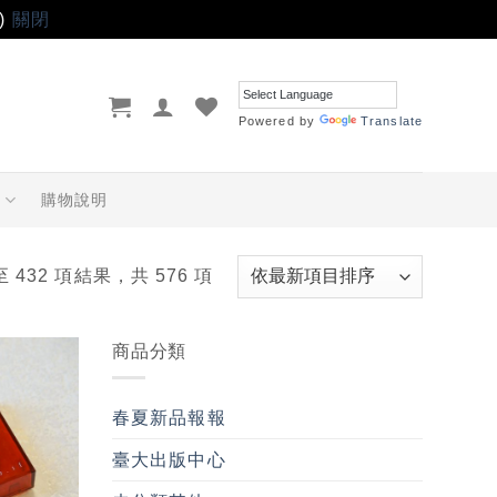
)
關閉
Powered by
Translate
品
購物說明
至 432 項結果，共 576 項
商品分類
加入
「願
春夏新品報報
望輕
單」
臺大出版中心