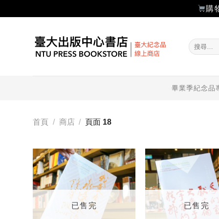
購
Skip
to
搜
content
尋
關
鍵
字:
畢業季紀念品
首頁
/
商店
/
頁面 18
加入
「願
望輕
單」
已售完
已售完