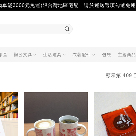
物車滿3000元免運(限台灣地區宅配，請於運送選項勾選免運
專區
辦公文具
生活道具
衣著配件
包袋
主題商
顯示第 409 
加入
加入
「願
「願
望輕
望輕
單」
單」