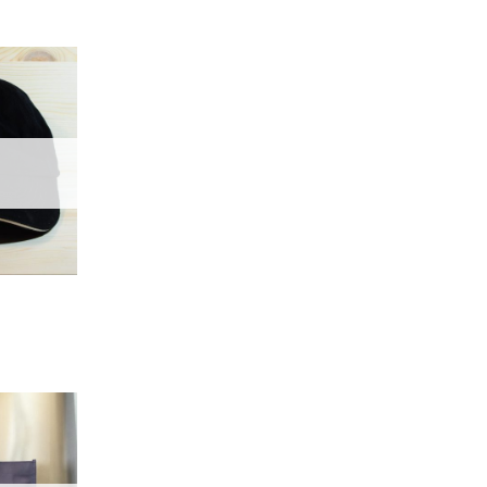
加入
「願
望輕
單」
加入
「願
望輕