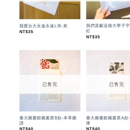
我們貢獻這個大學于宇
我愛台大永遠永遠L夾-黃
紅
NT$
35
NT$
35
加入
「願
望輕
單」
已售完
已售完
臺大圖書館藏書票B款-本草圖
臺大圖書館藏書票A款
譜
庫
NT$
40
NT$
40