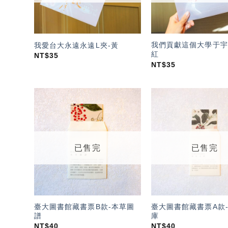
我們貢獻這個大學于宇
我愛台大永遠永遠L夾-黃
紅
NT$
35
NT$
35
加入
「願
望輕
單」
已售完
已售完
臺大圖書館藏書票B款-本草圖
臺大圖書館藏書票A款
譜
庫
NT$
40
NT$
40