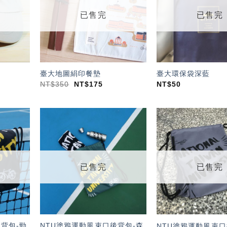
單」
單」
已售完
已售完
臺大地圖絹印餐墊
臺大環保袋深藍
NT$
350
NT$
175
NT$
50
加入
加入
「願
「願
望輕
望輕
單」
單」
已售完
已售完
背包-勁
NTU塗鴉運動風束口後背包-森
NTU塗鴉運動風束口