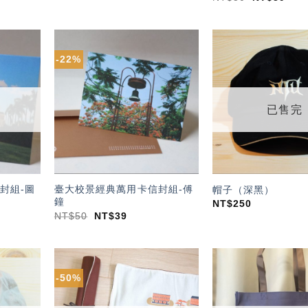
-22%
加入
加入
「願
「願
望輕
望輕
單」
單」
已售完
封組-圖
臺大校景經典萬用卡信封組-傅
帽子（深黑）
鐘
NT$
250
NT$
50
NT$
39
-50%
加入
加入
「願
「願
望輕
望輕