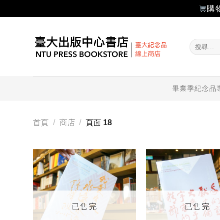
購
Skip
to
搜
content
尋
關
鍵
字:
畢業季紀念品
首頁
/
商店
/
頁面 18
加入
「願
望輕
單」
已售完
已售完