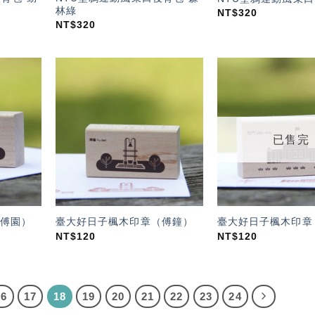
林綠
NT$
320
NT$
320
加入
加入
「願
「願
望輕
望輕
單」
單」
已售完
傅園）
臺大好日子楓木印章（傅鐘）
臺大好日子楓木印章
NT$
120
NT$
120
16
17
18
19
20
21
22
23
24