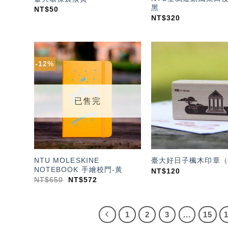
黑
NT$
50
NT$
320
-12%
加入
「願
望輕
單」
已售完
NTU MOLESKINE
臺大好日子楓木印章（
NOTEBOOK 手繪校門-黃
NT$
120
NT$
650
NT$
572
1
2
3
...
15