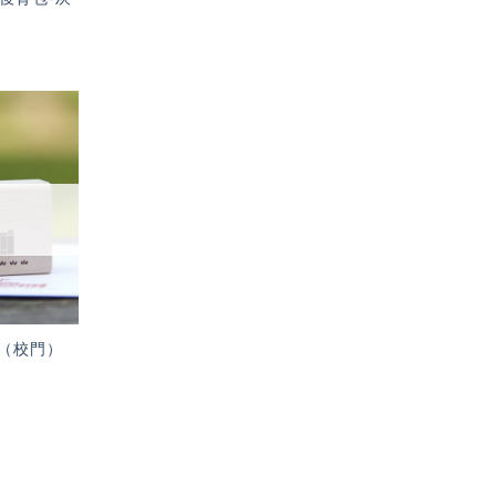
加入
「願
望輕
單」
（校門）