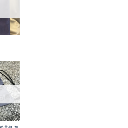
單」
加入
「願
望輕
單」
後背包-灰