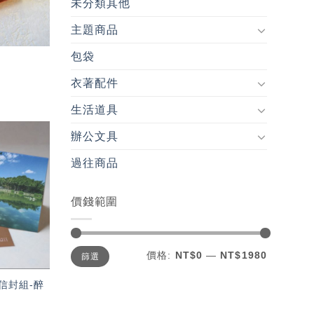
未分類其他
主題商品
包袋
衣著配件
生活道具
辦公文具
加入
過往商品
「願
望輕
單」
價錢範圍
最
最
價格:
NT$0
—
NT$1980
篩選
低
高
價
價
格
格
信封組-醉