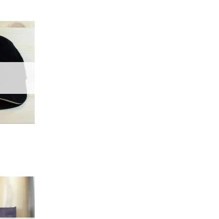
加入
「願
望輕
單」
加入
「願
望輕