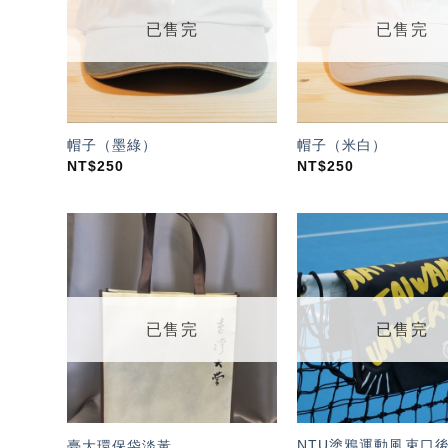
單」
已售完
已售完
帽子（墨綠）
帽子（米白）
NT$
250
NT$
250
加入
「願
望輕
單」
已售完
已售完
NTU塗鴉運動風束口後
臺大環保袋淡黃