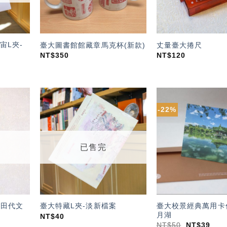
宙L夾-
臺大圖書館館藏章馬克杯(新款)
丈量臺大捲尺
NT$
350
NT$
120
-22%
加入
加入
「願
「願
望輕
望輕
單」
單」
已售完
-田代文
臺大校景經典萬用卡
臺大特藏L夾-淡新檔案
月湖
NT$
40
NT$
50
NT$
39