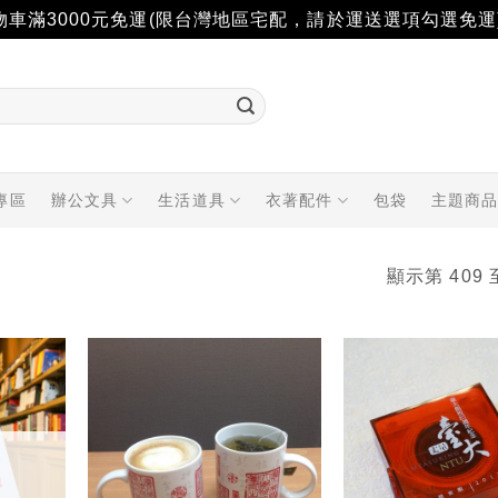
物車滿3000元免運(限台灣地區宅配，請於運送選項勾選免運
專區
辦公文具
生活道具
衣著配件
包袋
主題商
顯示第 409 
加入
加入
「願
「願
望輕
望輕
單」
單」