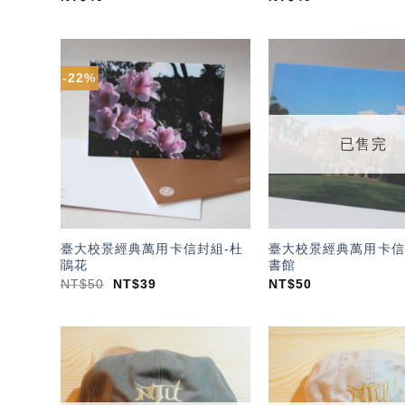
-22%
加入
「願
望輕
單」
已售完
臺大校景經典萬用卡信封組-杜
臺大校景經典萬用卡信
鵑花
書館
NT$
50
NT$
39
NT$
50
加入
「願
望輕