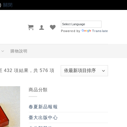
)
關閉
Powered by
Translate
品
購物說明
至 432 項結果，共 576 項
商品分類
加入
「願
春夏新品報報
望輕
單」
臺大出版中心