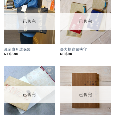
加入
加入
「願
「願
望輕
望輕
單」
單」
已售完
已售完
流金歲月環保袋
臺大檔案館榜守
NT$
380
NT$
90
加入
加入
「願
「願
望輕
望輕
單」
單」
已售完
已售完