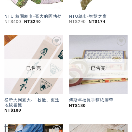
NTU 校園絲巾-臺大的阿勃勒
NTU絲巾-智慧之窗
NT$
400
NT$
240
NT$
290
NT$
174
加入
加入
「願
「願
望輕
望輕
單」
單」
已售完
已售完
從帝大到臺大-「校徽」更迭
傅斯年校長手稿紙膠帶
地毯書籤
NT$
180
NT$
180