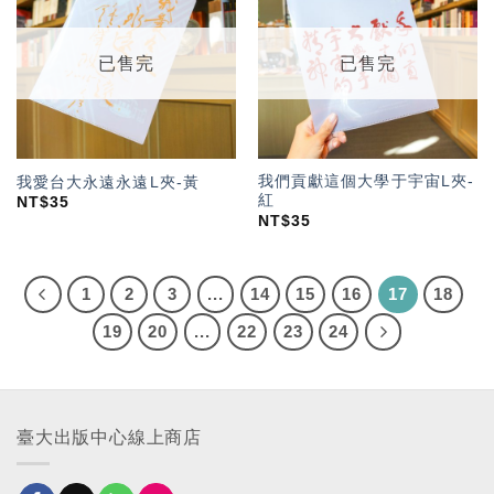
「願
「願
望輕
望輕
單」
單」
已售完
已售完
我們貢獻這個大學于宇宙L夾-
我愛台大永遠永遠L夾-黃
紅
NT$
35
NT$
35
1
2
3
...
14
15
16
17
18
19
20
...
22
23
24
臺大出版中心線上商店