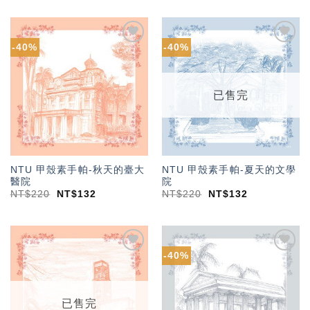
-40%
-40%
加入
加入
「願
「願
望輕
望輕
單」
單」
已售完
NTU 甲殼素手帕-秋天的臺大
NTU 甲殼素手帕-夏天的文學
醫院
院
NT$
220
NT$
132
NT$
220
NT$
132
-40%
加入
加入
「願
「願
望輕
望輕
單」
單」
已售完