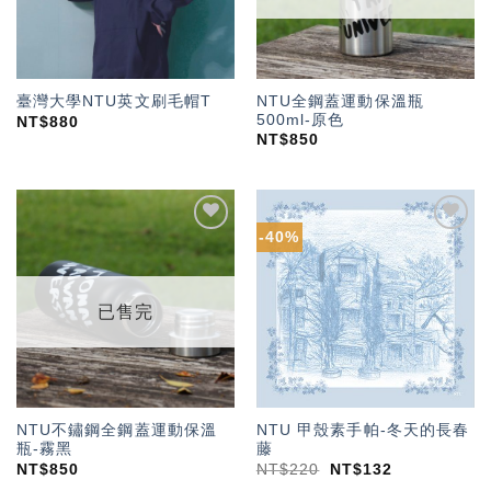
NTU全鋼蓋運動保溫瓶
臺灣大學NTU英文刷毛帽T
500ml-原色
NT$
880
NT$
850
-40%
加入
加入
「願
「願
望輕
望輕
單」
單」
已售完
NTU不鏽鋼全鋼蓋運動保溫
NTU 甲殼素手帕-冬天的長春
瓶-霧黑
藤
NT$
850
NT$
220
NT$
132