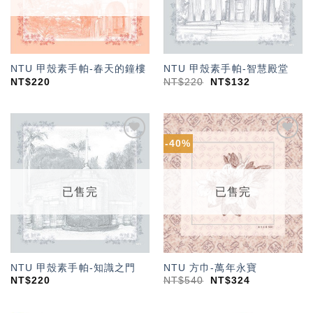
NTU 甲殼素手帕-春天的鐘樓
NTU 甲殼素手帕-智慧殿堂
NT$
220
NT$
220
NT$
132
-40%
加入
加入
「願
「願
望輕
望輕
單」
單」
已售完
已售完
NTU 甲殼素手帕-知識之門
NTU 方巾-萬年永寶
NT$
220
NT$
540
NT$
324