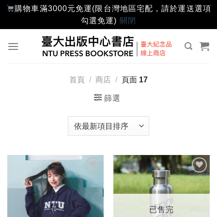
購物車滿3000元免運(限台灣地區宅配，請於運送選項
勾選免運)
關閉
Skip
to
content
首頁
/
商店
/
頁面 17
篩選
加入
加入
「願
「願
望輕
望輕
單」
單」
已售完