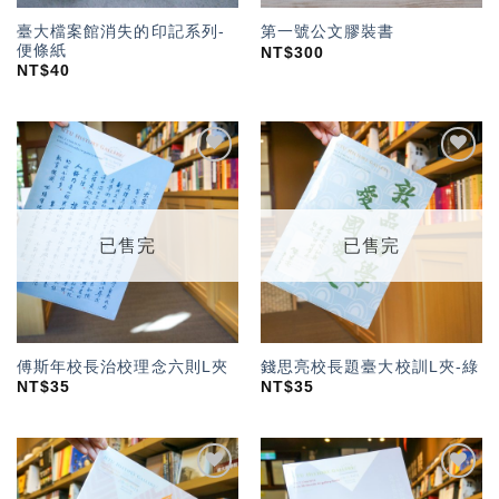
臺大檔案館消失的印記系列-
第一號公文膠裝書
便條紙
NT$
300
NT$
40
加入
加入
「願
「願
望輕
望輕
單」
單」
已售完
已售完
傅斯年校長治校理念六則L夾
錢思亮校長題臺大校訓L夾-綠
NT$
35
NT$
35
加入
加入