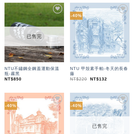
-40%
加入
加入
「願
「願
望輕
望輕
單」
單」
已售完
NTU不鏽鋼全鋼蓋運動保溫
NTU 甲殼素手帕-冬天的長春
瓶-霧黑
藤
NT$
850
NT$
220
NT$
132
-40%
-40%
加入
加入
「願
「願
望輕
望輕
單」
單」
已售完