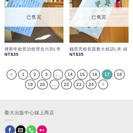
「願
「願
望輕
望輕
單」
單」
已售完
已售完
傅斯年校長治校理念六則L夾
錢思亮校長題臺大校訓L夾-綠
NT$
35
NT$
35
1
2
3
...
14
15
16
17
18
19
20
...
22
23
24
臺大出版中心線上商店