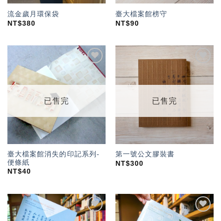
流金歲月環保袋
臺大檔案館榜守
NT$
380
NT$
90
加入
加入
「願
「願
望輕
望輕
單」
單」
已售完
已售完
臺大檔案館消失的印記系列-
第一號公文膠裝書
便條紙
NT$
300
NT$
40
加入
加入