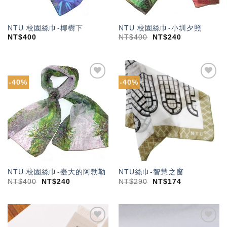
NTU 校園絲巾-椰樹下
NTU 校園絲巾-小圳夕照
NT$
400
NT$
400
NT$
240
-40%
-40%
加入
加入
「願
「願
望輕
望輕
單」
單」
NTU 校園絲巾-臺大的阿勃勒
NTU絲巾-智慧之窗
NT$
400
NT$
240
NT$
290
NT$
174