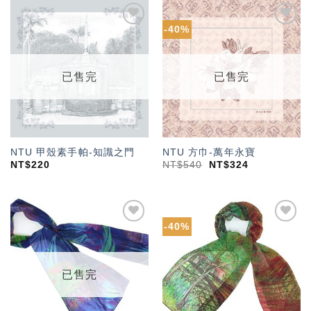
-40%
加入
加入
「願
「願
望輕
望輕
單」
單」
已售完
已售完
NTU 甲殼素手帕-知識之門
NTU 方巾-萬年永寶
NT$
220
NT$
540
NT$
324
-40%
加入
加入
「願
「願
望輕
望輕
單」
單」
已售完