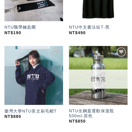
NTU飄帶鑰匙圈
NTU中文書法短T-黑
NT$
190
NT$
490
加入
加入
「願
「願
望輕
望輕
單」
單」
已售完
NTU全鋼蓋運動保溫瓶
臺灣大學NTU英文刷毛帽T
500ml-原色
NT$
880
NT$
850