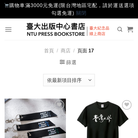
購物車滿3000元免運(限台灣地區宅配，請於運送選項
勾選免運)
關閉
Skip
to
content
首頁
/
商店
/
頁面 17
篩選
加入
加入
「願
「願
望輕
望輕
單」
單」