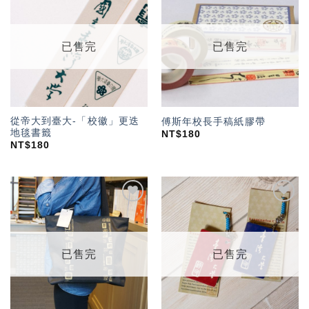
加入
加入
「願
「願
望輕
望輕
單」
單」
已售完
已售完
從帝大到臺大-「校徽」更迭
傅斯年校長手稿紙膠帶
地毯書籤
NT$
180
NT$
180
加入
加入
「願
「願
望輕
望輕
單」
單」
已售完
已售完