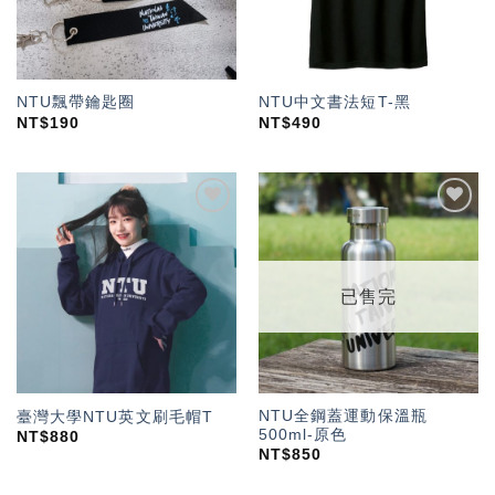
NTU飄帶鑰匙圈
NTU中文書法短T-黑
NT$
190
NT$
490
加入
加入
「願
「願
望輕
望輕
單」
單」
已售完
NTU全鋼蓋運動保溫瓶
臺灣大學NTU英文刷毛帽T
500ml-原色
NT$
880
NT$
850