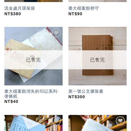
流金歲月環保袋
臺大檔案館榜守
NT$
380
NT$
90
加入
加入
「願
「願
望輕
望輕
單」
單」
已售完
已售完
臺大檔案館消失的印記系列-
第一號公文膠裝書
便條紙
NT$
300
NT$
40
加入
加入