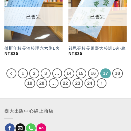
「願
「願
望輕
望輕
單」
單」
已售完
已售完
傅斯年校長治校理念六則L夾
錢思亮校長題臺大校訓L夾-綠
NT$
35
NT$
35
1
2
3
...
14
15
16
17
18
19
20
...
22
23
24
臺大出版中心線上商店