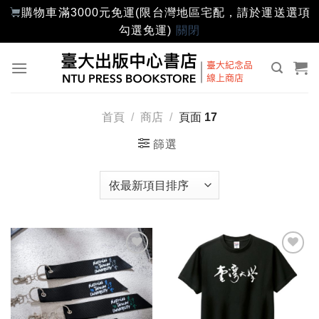
購物車滿3000元免運(限台灣地區宅配，請於運送選項
勾選免運)
關閉
Skip
to
content
首頁
/
商店
/
頁面 17
篩選
加入
加入
「願
「願
望輕
望輕
單」
單」