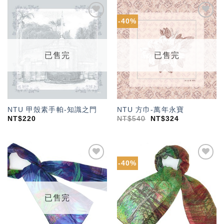
-40%
加入
加入
「願
「願
望輕
望輕
單」
單」
已售完
已售完
NTU 甲殼素手帕-知識之門
NTU 方巾-萬年永寶
NT$
220
NT$
540
NT$
324
-40%
加入
加入
「願
「願
望輕
望輕
單」
單」
已售完