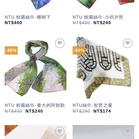
NTU 校園絲巾-椰樹下
NTU 校園絲巾-小圳夕照
NT$
400
NT$
400
NT$
240
-40%
-40%
加入
加入
「願
「願
望輕
望輕
單」
單」
NTU 校園絲巾-臺大的阿勃勒
NTU絲巾-智慧之窗
NT$
400
NT$
240
NT$
290
NT$
174