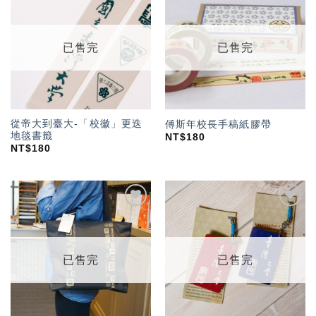
加入
加入
「願
「願
望輕
望輕
單」
單」
已售完
已售完
從帝大到臺大-「校徽」更迭
傅斯年校長手稿紙膠帶
地毯書籤
NT$
180
NT$
180
加入
加入
「願
「願
望輕
望輕
單」
單」
已售完
已售完