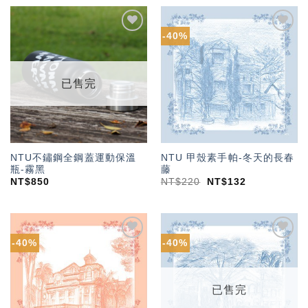
-40%
加入
加入
「願
「願
望輕
望輕
單」
單」
已售完
NTU不鏽鋼全鋼蓋運動保溫
NTU 甲殼素手帕-冬天的長春
瓶-霧黑
藤
NT$
850
NT$
220
NT$
132
-40%
-40%
加入
加入
「願
「願
望輕
望輕
單」
單」
已售完