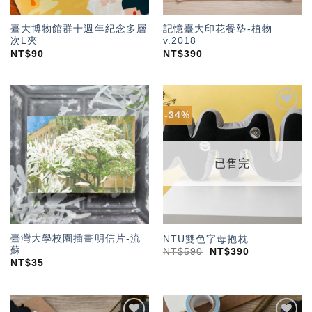
臺大博物館群十週年紀念多層
記憶臺大印花餐墊-植物
次L夾
v.2018
NT$
90
NT$
390
-34%
加入
加入
「願
「願
望輕
望輕
單」
單」
已售完
臺灣大學校園插畫明信片-流
NTU雙色字母抱枕
蘇
NT$
590
NT$
390
NT$
35