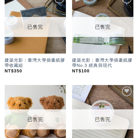
加入
加入
「願
「願
望輕
望輕
單」
單」
已售完
已售完
建築光影：臺灣大學插畫紙膠
建築光影：臺灣大學插畫紙膠
帶收藏組
帶No.3 經典與現代
NT$
350
NT$
100
加入
加入
「願
「願
望輕
望輕
單」
單」
已售完
已售完