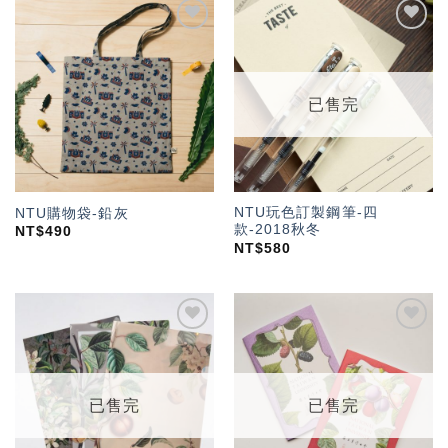
加入
加入
「願
「願
望輕
望輕
單」
單」
已售完
NTU玩色訂製鋼筆-四
NTU購物袋-鉛灰
款-2018秋冬
NT$
490
NT$
580
加入
加入
「願
「願
望輕
望輕
單」
單」
已售完
已售完