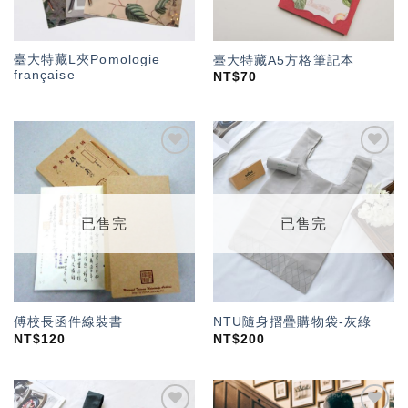
臺大特藏L夾Pomologie
臺大特藏A5方格筆記本
française
NT$
70
加入
加入
「願
「願
望輕
望輕
單」
單」
已售完
已售完
傅校長函件線裝書
NTU隨身摺疊購物袋-灰綠
NT$
120
NT$
200