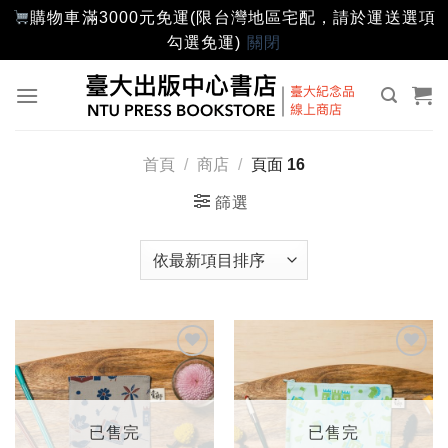
購物車滿3000元免運(限台灣地區宅配，請於運送選項
勾選免運)
關閉
Skip
to
content
首頁
/
商店
/
頁面 16
篩選
加入
加入
「願
「願
望輕
望輕
單」
單」
已售完
已售完