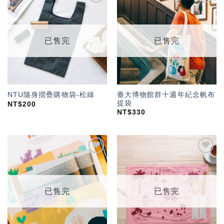
加入
加入
「願
「願
望輕
望輕
單」
單」
已售完
已售完
臺大博物館群十週年紀念帆布
NTU隨身摺疊購物袋-松綠
提袋
NT$
200
NT$
330
加入
加入
「願
「願
望輕
望輕
單」
單」
已售完
已售完