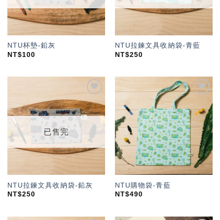
NTU杯墊-鉛灰
NTU拉鍊文具收納袋-青藍
NT$
100
NT$
250
加入
加入
「願
「願
望輕
望輕
單」
單」
已售完
NTU拉鍊文具收納袋-鉛灰
NTU購物袋-青藍
NT$
250
NT$
490