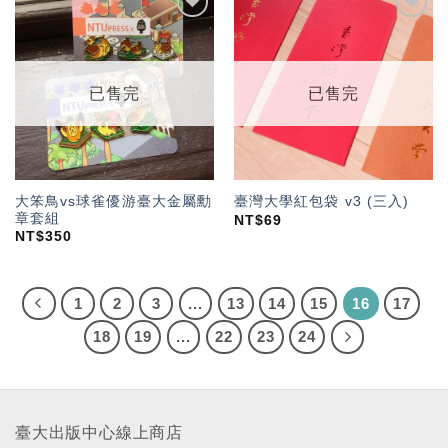
加入
加入
「願
「願
望輕
望輕
單」
單」
已售完
已售完
大笨鳥vs球雀優游臺大金屬勳
臺灣大學紅包袋 v3 (三入)
章套組
NT$
69
NT$
350
1
2
3
...
13
14
15
16
17
18
19
...
22
23
24
臺大出版中心線上商店