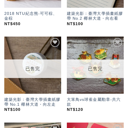
2018 NTU紀念熊-可可棕、
建築光影：臺灣大學插畫紙膠
金棕
帶 No.2 椰林大道・向右看
NT$
450
NT$
100
加入
加入
「願
「願
望輕
望輕
單」
單」
已售完
已售完
建築光影：臺灣大學插畫紙膠
大笨鳥vs球雀金屬勳章-共六
帶 No.1 椰林大道・向左走
款
NT$
100
NT$
120