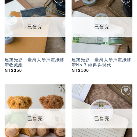
加入
加入
「願
「願
望輕
望輕
單」
單」
已售完
已售完
建築光影：臺灣大學插畫紙膠
建築光影：臺灣大學插畫紙膠
帶收藏組
帶No.3 經典與現代
NT$
350
NT$
100
加入
加入
「願
「願
望輕
望輕
單」
單」
已售完
已售完