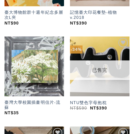
臺大博物館群十週年紀念多層
記憶臺大印花餐墊-植物
次L夾
v.2018
NT$
90
NT$
390
-34%
加入
加入
「願
「願
望輕
望輕
單」
單」
已售完
臺灣大學校園插畫明信片-流
NTU雙色字母抱枕
蘇
NT$
590
NT$
390
NT$
35