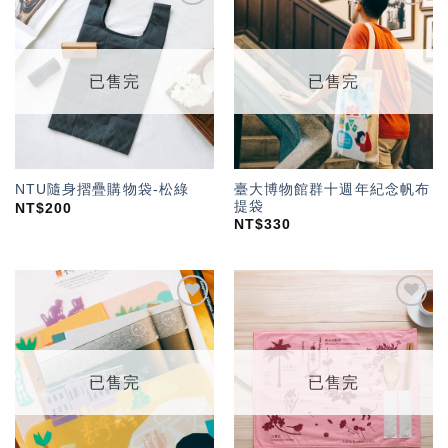
加入
加入
「願
「願
望輕
望輕
單」
單」
已售完
已售完
臺大博物館群十週年紀念帆布
NTU隨身摺疊購物袋-松綠
提袋
NT$
200
NT$
330
加入
加入
「願
「願
望輕
望輕
單」
單」
已售完
已售完