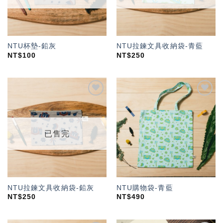
NTU杯墊-鉛灰
NTU拉鍊文具收納袋-青藍
NT$
100
NT$
250
加入
加入
「願
「願
望輕
望輕
單」
單」
已售完
NTU拉鍊文具收納袋-鉛灰
NTU購物袋-青藍
NT$
250
NT$
490