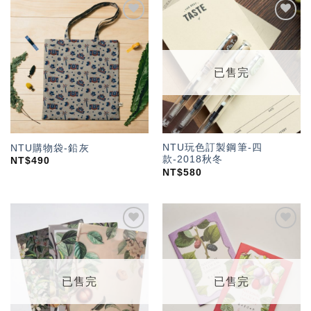
加入
加入
「願
「願
望輕
望輕
單」
單」
已售完
NTU玩色訂製鋼筆-四
NTU購物袋-鉛灰
款-2018秋冬
NT$
490
NT$
580
加入
加入
「願
「願
望輕
望輕
單」
單」
已售完
已售完