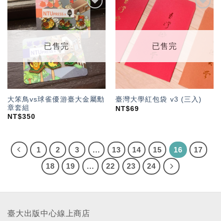
加入
加入
「願
「願
望輕
望輕
單」
單」
已售完
已售完
大笨鳥vs球雀優游臺大金屬勳
臺灣大學紅包袋 v3 (三入)
章套組
NT$
69
NT$
350
1
2
3
...
13
14
15
16
17
18
19
...
22
23
24
臺大出版中心線上商店