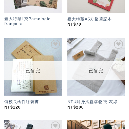
臺大特藏L夾Pomologie
臺大特藏A5方格筆記本
française
NT$
70
加入
加入
「願
「願
望輕
望輕
單」
單」
已售完
已售完
傅校長函件線裝書
NTU隨身摺疊購物袋-灰綠
NT$
120
NT$
200