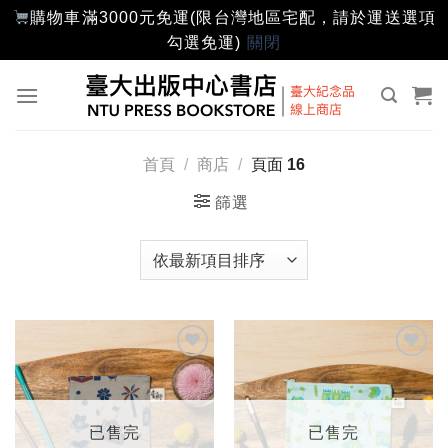
購物車滿3000元免運(限台灣地區宅配，請於運送選項
勾選免運)
關閉
Skip
to
content
首頁
/
商店
/
頁面 16
篩選
加入
加入
「願
「願
望輕
望輕
單」
單」
已售完
已售完