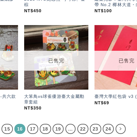
棕
帶 No.2 椰林大道
NT$
450
NT$
100
加入
加入
「願
「願
望輕
望輕
單」
單」
已售完
已售完
大笨鳥vs球雀優游臺大金屬勳
-共六款
臺灣大學紅包袋 v3 
章套組
NT$
69
NT$
350
15
16
17
18
19
...
22
23
24