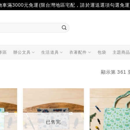
物車滿3000元免運(限台灣地區宅配，請於運送選項勾選免運
專區
辦公文具
生活道具
衣著配件
包袋
主題商
顯示第 361 
加入
加入
「願
「願
望輕
望輕
單」
單」
已售完