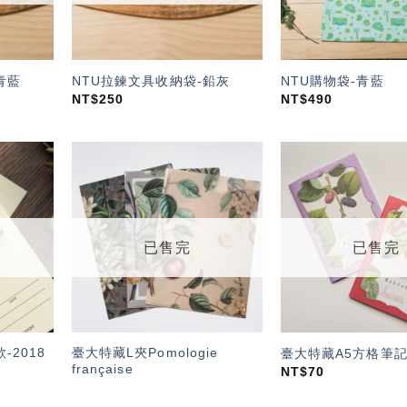
青藍
NTU拉鍊文具收納袋-鉛灰
NTU購物袋-青藍
NT$
250
NT$
490
加入
加入
「願
「願
望輕
望輕
單」
單」
已售完
已售完
-2018
臺大特藏L夾Pomologie
臺大特藏A5方格筆
française
NT$
70