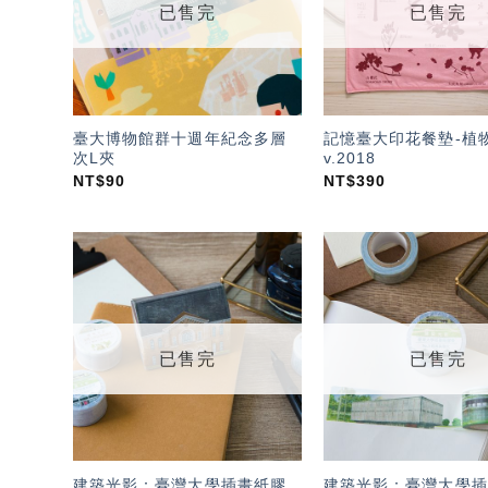
已售完
已售完
臺大博物館群十週年紀念多層
記憶臺大印花餐墊-植
次L夾
v.2018
NT$
90
NT$
390
加入
「願
望輕
單」
已售完
已售完
建築光影：臺灣大學插畫紙膠
建築光影：臺灣大學插