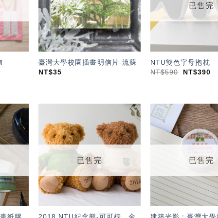
已售完
物
臺灣大學校園插畫明信片-流蘇
NTU雙色字母抱枕
NT$
35
NT$
590
NT$
390
加入
加入
「願
「願
望輕
望輕
單」
單」
已售完
已售完
畫紙膠
2018 NTU紀念熊-可可棕、金
建築光影：臺灣大學