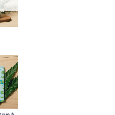
加入
「願
望輕
單」
收納包-青