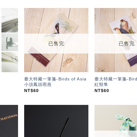
加入
加入
「願
「願
望輕
望輕
單」
單」
已售完
已售完
臺大特藏一筆箋-Birds of Asia
臺大特藏一筆箋-Birds 
小須鳳頭雨燕
紅頸隼
NT$
60
NT$
60
加入
加入
「願
「願
望輕
望輕
單」
單」