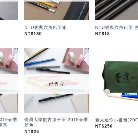
NTU經典六角鉛筆組
NTU經典六角鉛筆-
NT$
180
NT$
18
加入
加入
「願
「願
望輕
望輕
單」
單」
已售完
019春季
臺灣大學復古原子筆 2019春季
臺大迷你小書包(20C
單區
新色
NT$
250
NT$
25