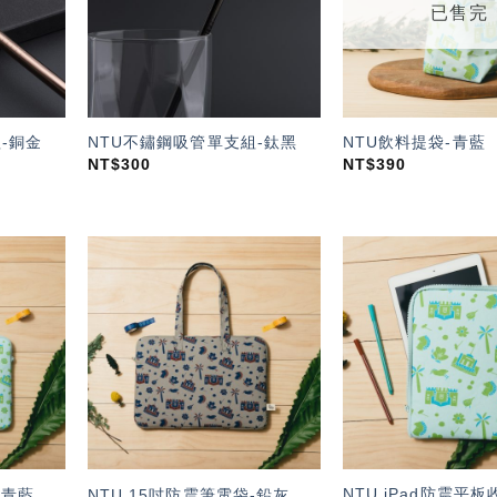
已售完
-銅金
NTU不鏽鋼吸管單支組-鈦黑
NTU飲料提袋-青藍
NT$
300
NT$
390
加入
加入
「願
「願
望輕
望輕
單」
單」
NTU iPad防震平板
-青藍
NTU 15吋防震筆電袋-鉛灰