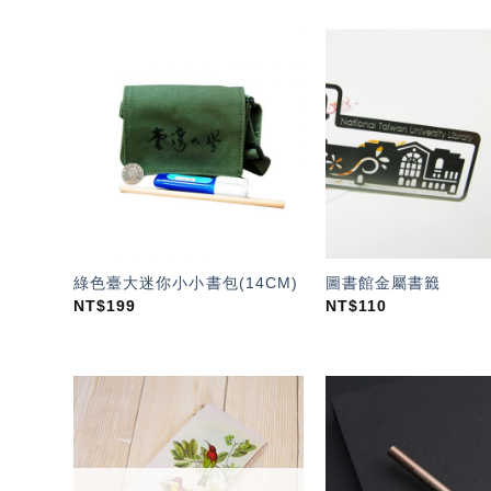
加入
「願
望輕
單」
綠色臺大迷你小小書包(14CM)
圖書館金屬書籤
NT$
199
NT$
110
加入
「願
望輕
單」