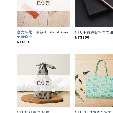
已售完
臺大特藏一筆箋-Birds of Asia
NTU不鏽鋼吸管單支組
栗頭蜂虎
NT$
300
NT$
60
加入
「願
望輕
單」
已售完
NTU飲料提袋-鉛灰
NTU 15吋防震筆電袋