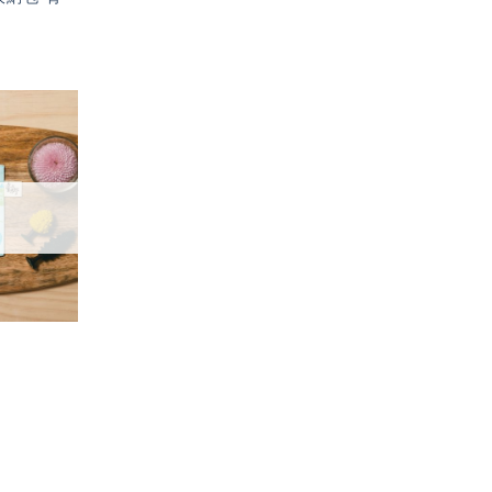
加入
「願
望輕
單」