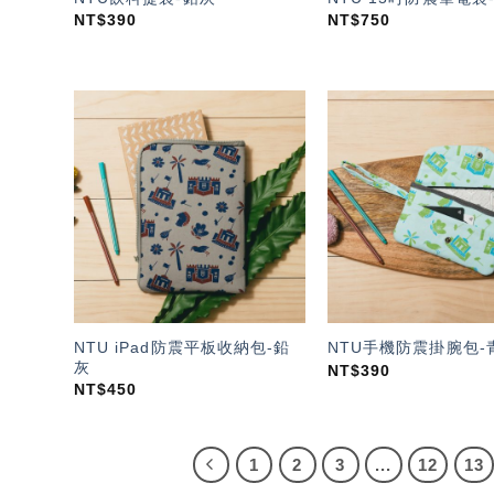
NT$
390
NT$
750
加入
「願
望輕
單」
NTU iPad防震平板收納包-鉛
NTU手機防震掛腕包-
灰
NT$
390
NT$
450
1
2
3
...
12
13