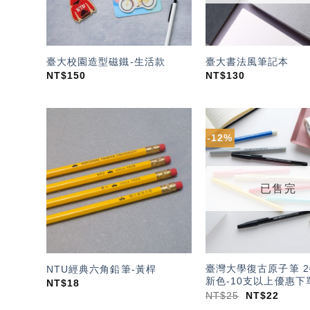
臺大校園造型磁鐵-生活款
臺大書法風筆記本
NT$
150
NT$
130
-12%
加入
「願
望輕
單」
已售完
臺灣大學復古原子筆 2
NTU經典六角鉛筆-黃桿
新色-10支以上優惠下
NT$
18
NT$
25
NT$
22