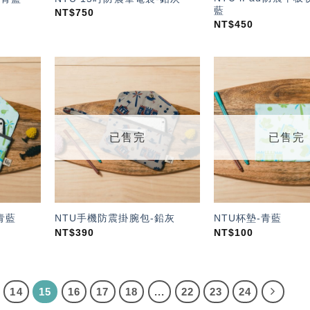
藍
NT$
750
NT$
450
加入
加入
「願
「願
望輕
望輕
單」
單」
已售完
已售完
青藍
NTU手機防震掛腕包-鉛灰
NTU杯墊-青藍
NT$
390
NT$
100
14
15
16
17
18
...
22
23
24