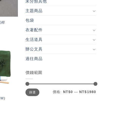
未分類其他
主題商品
包袋
黑桿
衣著配件
生活道具
辦公文具
加入
「願
過往商品
望輕
單」
價錢範圍
最
最
價格:
NT$0
—
NT$1980
篩選
低
高
價
價
M)
格
格