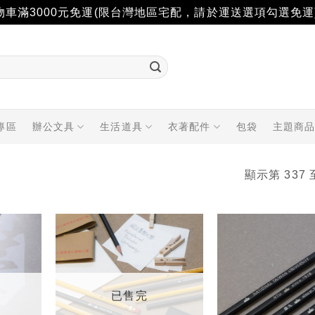
物車滿3000元免運(限台灣地區宅配，請於運送選項勾選免運
專區
辦公文具
生活道具
衣著配件
包袋
主題商
顯示第 337 
加入
加入
「願
「願
望輕
望輕
單」
單」
已售完