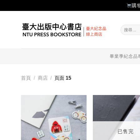
購
Skip
to
搜
content
尋
關
鍵
字:
畢業季紀念品
首頁
/
商店
/
頁面 15
加入
「願
望輕
單」
已售完