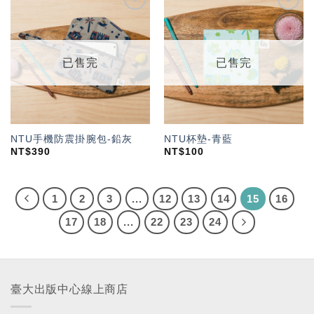
加入
加入
「願
「願
望輕
望輕
單」
單」
已售完
已售完
NTU手機防震掛腕包-鉛灰
NTU杯墊-青藍
NT$
390
NT$
100
1
2
3
...
12
13
14
15
16
17
18
...
22
23
24
臺大出版中心線上商店