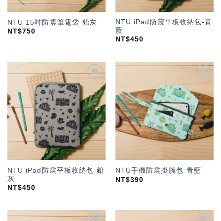
NTU iPad防震平板收納包-青
NTU 15吋防震筆電袋-鉛灰
藍
NT$
750
NT$
450
加入
加入
「願
「願
望輕
望輕
單」
單」
NTU iPad防震平板收納包-鉛
NTU手機防震掛腕包-青藍
灰
NT$
390
NT$
450