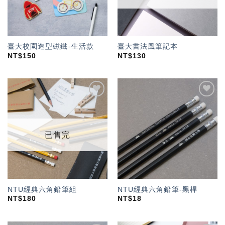
臺大校園造型磁鐵-生活款
臺大書法風筆記本
NT$
150
NT$
130
加入
加入
「願
「願
望輕
望輕
單」
單」
已售完
NTU經典六角鉛筆組
NTU經典六角鉛筆-黑桿
NT$
180
NT$
18