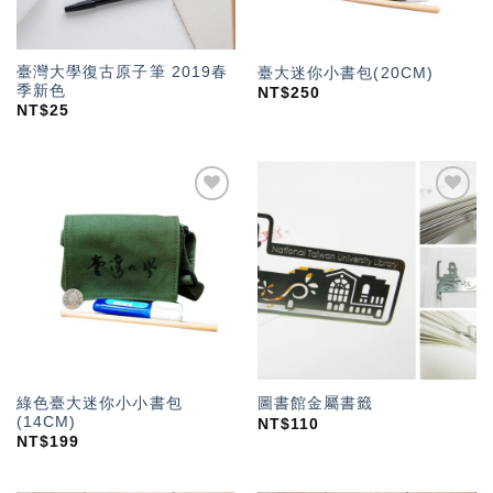
臺灣大學復古原子筆 2019春
臺大迷你小書包(20CM)
季新色
NT$
250
NT$
25
加入
加入
「願
「願
望輕
望輕
單」
單」
綠色臺大迷你小小書包
圖書館金屬書籤
(14CM)
NT$
110
NT$
199