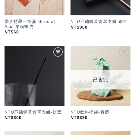
臺大特藏一筆箋-Birds of
NTU不鏽鋼吸管單支組-銅金
Asia 栗頭蜂虎
NT$
300
NT$
60
加入
加入
「願
「願
望輕
望輕
單」
單」
已售完
NTU不鏽鋼吸管單支組-鈦黑
NTU飲料提袋-青藍
NT$
300
NT$
390