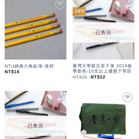
-12%
加入
加入
「願
「願
望輕
望輕
單」
單」
已售完
臺灣大學復古原子筆 2019春
NTU經典六角鉛筆-黃桿
季新色-10支以上優惠下單區
NT$
18
NT$
25
NT$
22
加入
加入
「願
「願
望輕
望輕
單」
單」
已售完