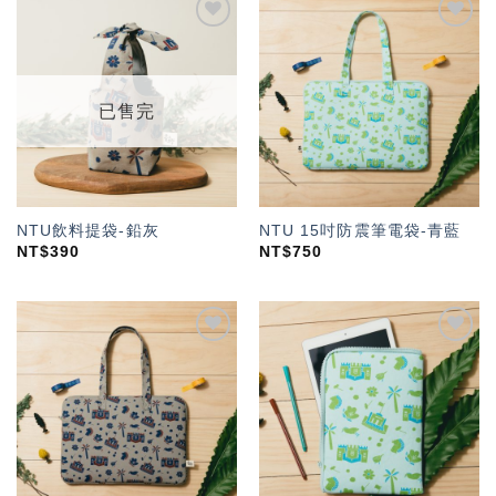
加入
加入
「願
「願
望輕
望輕
單」
單」
已售完
NTU飲料提袋-鉛灰
NTU 15吋防震筆電袋-青藍
NT$
390
NT$
750
加入
加入
「願
「願
望輕
望輕
單」
單」