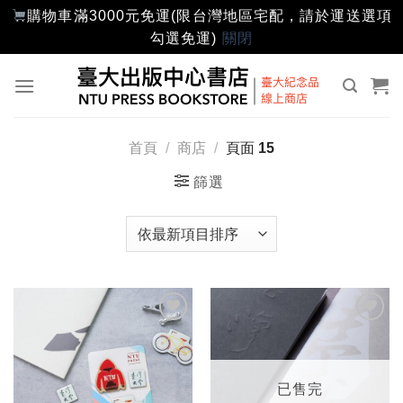
購物車滿3000元免運(限台灣地區宅配，請於運送選項
勾選免運)
關閉
Skip
to
content
首頁
/
商店
/
頁面 15
篩選
加入
加入
「願
「願
望輕
望輕
單」
單」
已售完