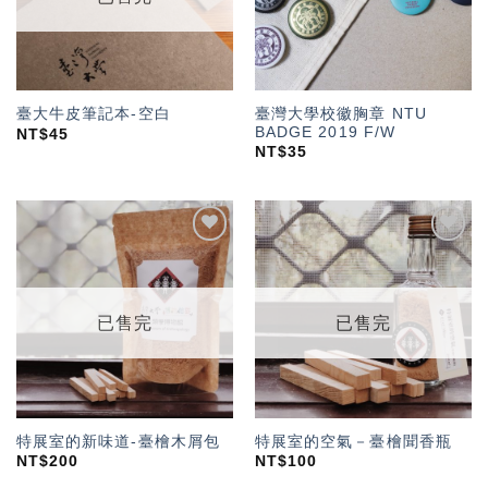
臺灣大學校徽胸章 NTU
臺大牛皮筆記本-空白
BADGE 2019 F/W
NT$
45
NT$
35
加入
加入
「願
「願
望輕
望輕
單」
單」
已售完
已售完
特展室的新味道-臺檜木屑包
特展室的空氣－臺檜聞香瓶
NT$
200
NT$
100