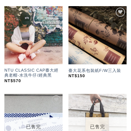
加入
加入
「願
「願
望輕
望輕
單」
單」
NTU CLASSIC CAP臺大經
臺大花系包裝紙F/W三入裝
典老帽-水洗牛仔/經典黑
NT$
150
NT$
570
加入
加入
「願
「願
望輕
望輕
單」
單」
已售完
已售完