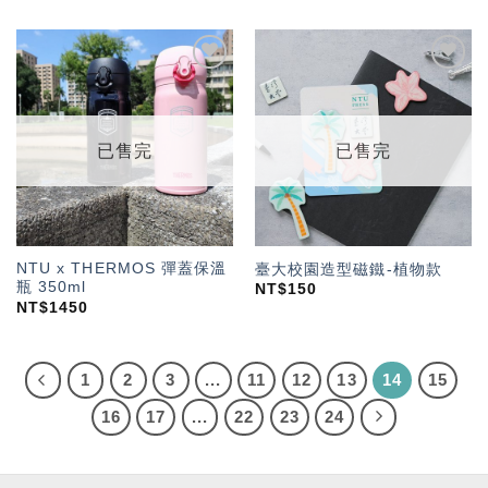
加入
加入
「願
「願
望輕
望輕
單」
單」
已售完
已售完
NTU x THERMOS 彈蓋保溫
臺大校園造型磁鐵-植物款
瓶 350ml
NT$
150
NT$
1450
1
2
3
...
11
12
13
14
15
16
17
...
22
23
24