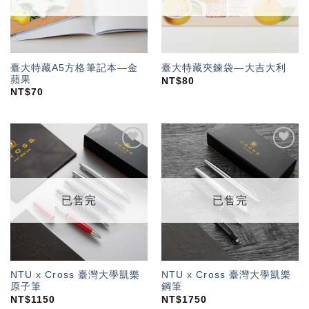
臺大特藏A5方格筆記本—金
臺大特藏夾鍊袋—大吉大利
蘋果
NT$
80
NT$
70
加入
加入
「願
「願
望輕
望輕
單」
單」
已售完
已售完
NTU x Cross 臺灣大學凱樂
NTU x Cross 臺灣大學凱樂
原子筆
鋼筆
NT$
1150
NT$
1750