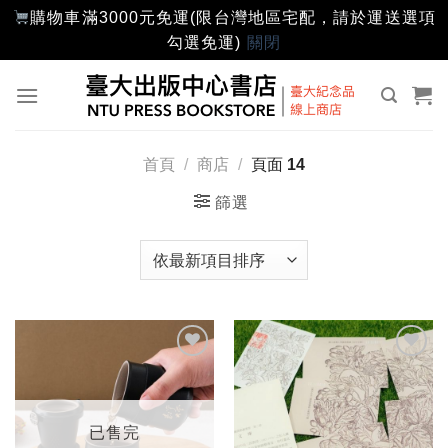
購物車滿3000元免運(限台灣地區宅配，請於運送選項
勾選免運)
關閉
Skip
to
content
首頁
/
商店
/
頁面 14
篩選
加入
加入
「願
「願
望輕
望輕
單」
單」
已售完