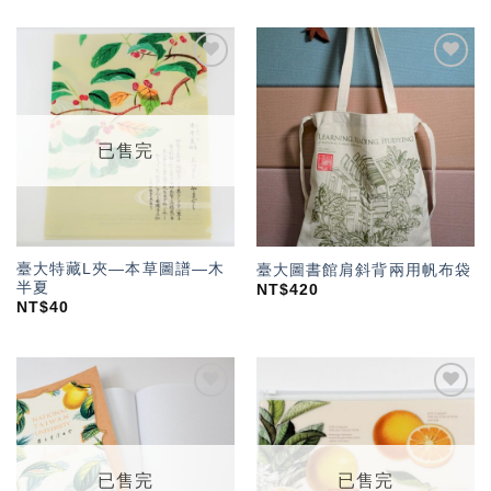
加入
加入
「願
「願
望輕
望輕
單」
單」
已售完
臺大特藏L夾—本草圖譜—木
臺大圖書館肩斜背兩用帆布袋
半夏
NT$
420
NT$
40
加入
加入
「願
「願
望輕
望輕
單」
單」
已售完
已售完