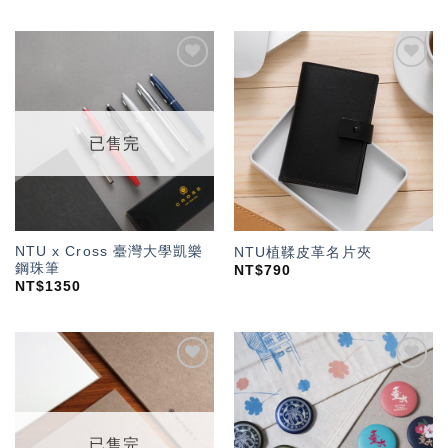
加入
加入
「願
「願
望輕
望輕
單」
單」
已售完
NTU x Cross 臺灣大學凱樂
NTU植鞣皮革名片夾
鋼珠筆
NT$
790
NT$
1350
加入
加入
「願
「願
望輕
望輕
單」
單」
已售完