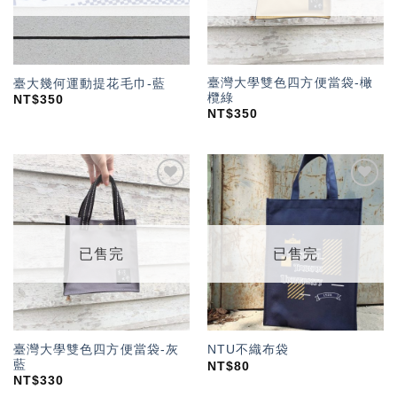
臺灣大學雙色四方便當袋-橄
臺大幾何運動提花毛巾-藍
欖綠
NT$
350
NT$
350
加入
加入
「願
「願
望輕
望輕
單」
單」
已售完
已售完
臺灣大學雙色四方便當袋-灰
NTU不織布袋
藍
NT$
80
NT$
330