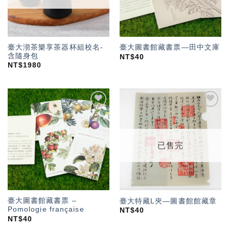
臺大沏茶樂享茶器杯組校名-
臺大圖書館藏書票—田中文庫
含隨身包
NT$
40
NT$
1980
加入
加入
「願
「願
望輕
望輕
單」
單」
已售完
臺大圖書館藏書票 –
臺大特藏L夾—圖書館館藏章
Pomologie française
NT$
40
NT$
40