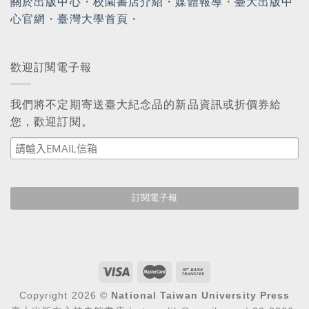
關於出版中心
・
校園書店介紹
・
媒體報導
・
臺大出版中
心官網
・
臺灣大學首頁
・
歡迎訂閱電子報
我們將不定期寄送臺大紀念品的新品資訊或折價券給
您，歡迎訂閱。
Copyright 2026 ©
National Taiwan University Press