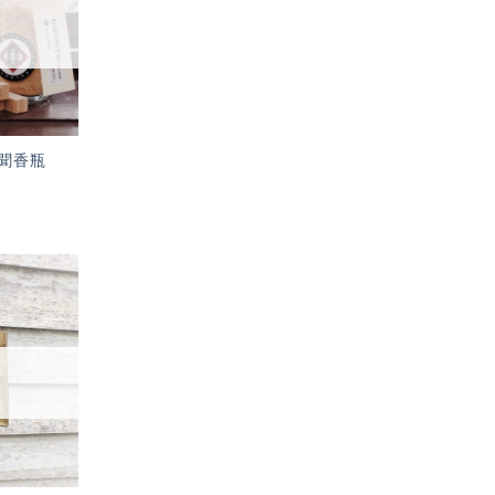
單」
聞香瓶
加入
「願
望輕
單」