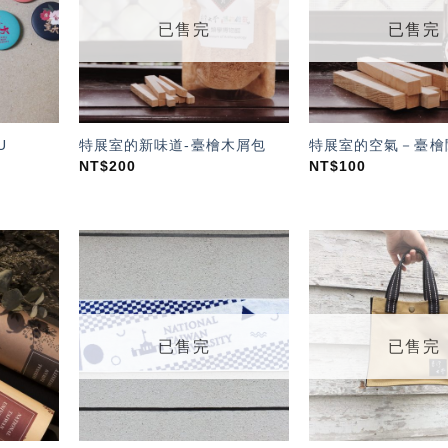
單」
單」
已售完
已售完
U
特展室的新味道-臺檜木屑包
特展室的空氣－臺檜
NT$
200
NT$
100
加入
加入
「願
「願
望輕
望輕
單」
單」
已售完
已售完