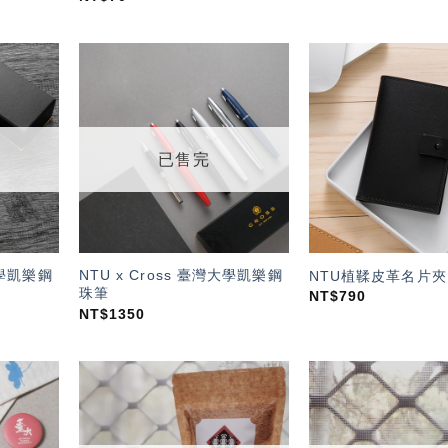
加入
加入
「願
「願
望輕
望輕
單」
單」
已售完
大學凱樂鋼
NTU x Cross 臺灣大學凱樂鋼
NTU植鞣皮革名片夾
珠筆
NT$
790
NT$
1350
加入
加入
「願
「願
望輕
望輕