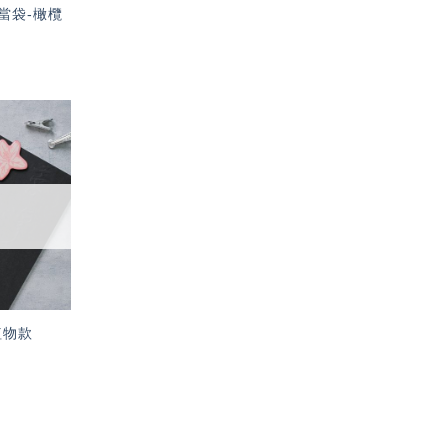
當袋-橄欖
加入
「願
望輕
單」
植物款