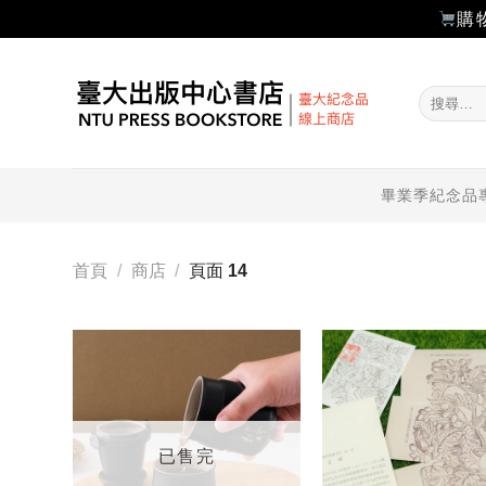
購
Skip
to
搜
content
尋
關
鍵
字:
畢業季紀念品
首頁
/
商店
/
頁面 14
加入
「願
望輕
單」
已售完