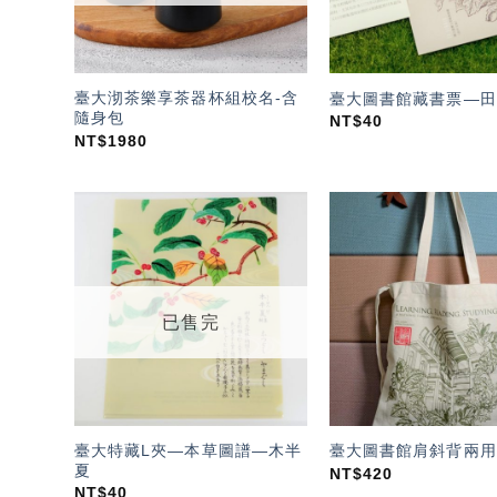
臺大沏茶樂享茶器杯組校名-含
臺大圖書館藏書票—田
隨身包
NT$
40
NT$
1980
加入
「願
望輕
單」
已售完
臺大特藏L夾—本草圖譜—木半
臺大圖書館肩斜背兩用
夏
NT$
420
NT$
40