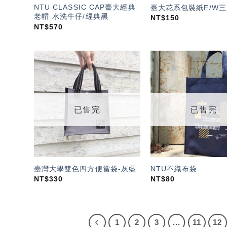
NTU CLASSIC CAP臺大經典
臺大花系包裝紙F/W
老帽-水洗牛仔/經典黑
NT$
150
NT$
570
加入
「願
望輕
單」
已售完
已售完
臺灣大學雙色四方便當袋-灰藍
NTU不織布袋
NT$
330
NT$
80
1
2
3
...
11
12