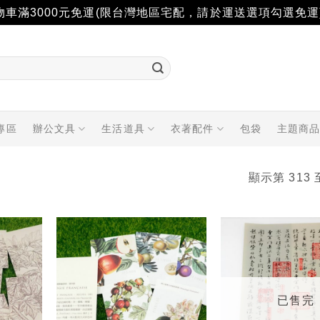
物車滿3000元免運(限台灣地區宅配，請於運送選項勾選免運
專區
辦公文具
生活道具
衣著配件
包袋
主題商
顯示第 313 
加入
加入
「願
「願
望輕
望輕
單」
單」
已售完