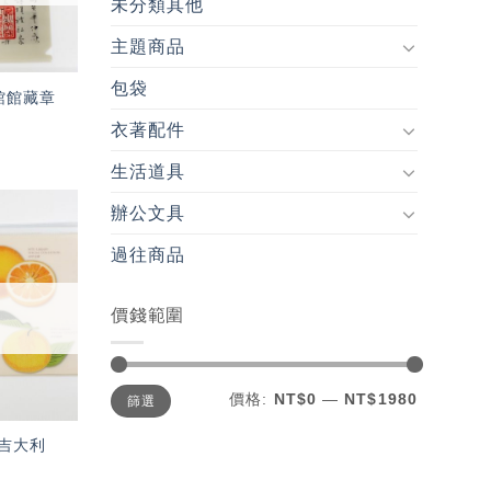
未分類其他
主題商品
包袋
館館藏章
衣著配件
生活道具
辦公文具
加入
過往商品
「願
望輕
單」
價錢範圍
最
最
價格:
NT$0
—
NT$1980
篩選
低
高
價
價
格
格
吉大利