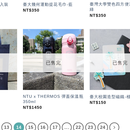
臺灣大學雙色四方便
三入裝
臺大幾何運動提花毛巾-藍
綠
NT$
350
NT$
350
加入
加入
「願
「願
望輕
望輕
單」
單」
已售完
已售完
NTU x THERMOS 彈蓋保溫瓶
臺大校園造型磁鐵-
350ml
NT$
150
NT$
1450
13
14
15
16
17
...
22
23
24