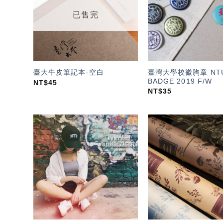
單」
已售完
臺灣大學校徽胸章 NT
臺大牛皮筆記本-空白
BADGE 2019 F/W
NT$
45
NT$
35
加入
「願
望輕
單」