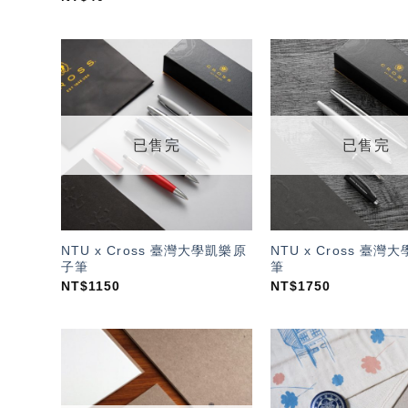
加入
「願
望輕
單」
已售完
已售完
NTU x Cross 臺灣大學凱樂原
NTU x Cross 臺灣
子筆
筆
NT$
1150
NT$
1750
加入
「願
望輕