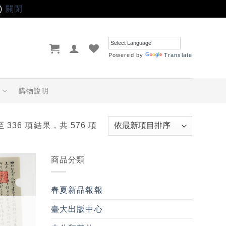
)
關閉
Powered by
Translate
品
購物說明
至 336 項結果，共 576 項
商品分類
加入
「願
春夏新品報報
望輕
單」
臺大出版中心