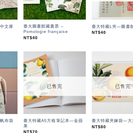
臺大圖書館藏書票 –
中文庫
臺大特藏L夾—圖書
Pomologie française
NT$
40
NT$
40
加入
加入
「願
「願
望輕
望輕
單」
單」
已售完
已售完
臺大特藏A5方格筆記本—金蘋
帆布袋
臺大特藏夾鍊袋—大
果
NT$
80
NT$
70