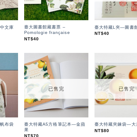
臺大圖書館藏書票 –
中文庫
臺大特藏L夾—圖書
Pomologie française
NT$
40
NT$
40
加入
加入
「願
「願
望輕
望輕
單」
單」
已售完
已售完
臺大特藏A5方格筆記本—金蘋
帆布袋
臺大特藏夾鍊袋—大
果
NT$
80
NT$
70