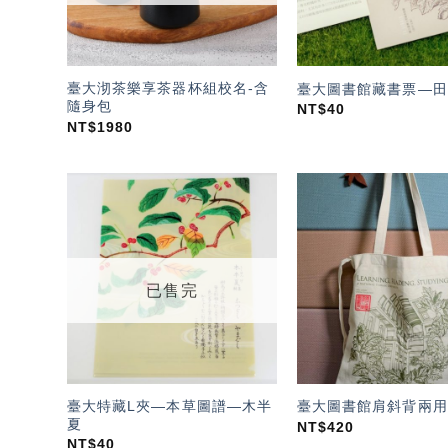
臺大沏茶樂享茶器杯組校名-含
臺大圖書館藏書票—田
隨身包
NT$
40
NT$
1980
加入
「願
望輕
單」
已售完
臺大特藏L夾—本草圖譜—木半
臺大圖書館肩斜背兩用
夏
NT$
420
NT$
40