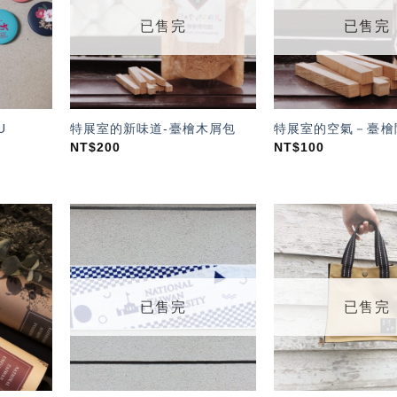
單」
單」
已售完
已售完
U
特展室的新味道-臺檜木屑包
特展室的空氣－臺檜
NT$
200
NT$
100
加入
加入
「願
「願
望輕
望輕
單」
單」
已售完
已售完