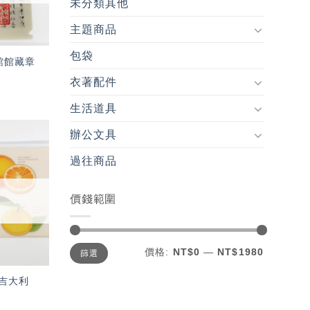
未分類其他
主題商品
包袋
館館藏章
衣著配件
生活道具
辦公文具
加入
過往商品
「願
望輕
單」
價錢範圍
最
最
價格:
NT$0
—
NT$1980
篩選
低
高
價
價
格
格
吉大利