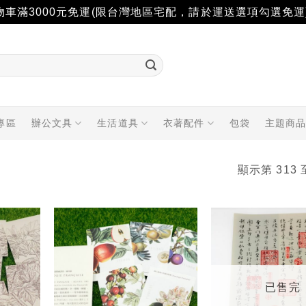
物車滿3000元免運(限台灣地區宅配，請於運送選項勾選免運
專區
辦公文具
生活道具
衣著配件
包袋
主題商
顯示第 313 
加入
加入
「願
「願
望輕
望輕
單」
單」
已售完