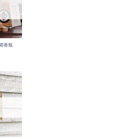
單」
聞香瓶
加入
「願
望輕
單」