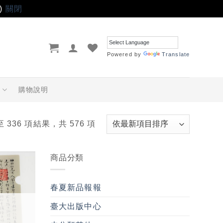
)
關閉
Powered by
Translate
品
購物說明
至 336 項結果，共 576 項
商品分類
加入
「願
春夏新品報報
望輕
單」
臺大出版中心