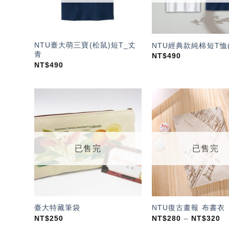
NTU臺大萌三寶(松鼠)短T_丈
NTU經典款純棉短T恤(
青
NT$
490
NT$
490
加入
「願
望輕
單」
已售完
已售完
臺大特藏筆袋
NTU復古畫報 布書衣
NT$
250
NT$
280
–
NT$
320