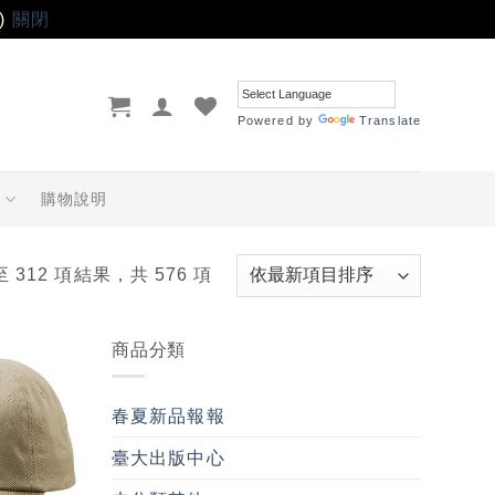
)
關閉
Powered by
Translate
品
購物說明
至 312 項結果，共 576 項
商品分類
加入
「願
春夏新品報報
望輕
單」
臺大出版中心