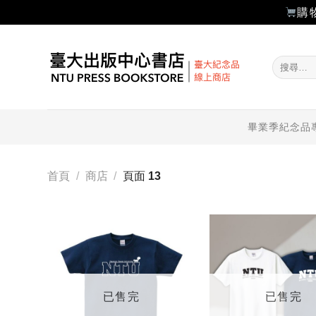
購
Skip
to
搜
content
尋
關
鍵
字:
畢業季紀念品
首頁
/
商店
/
頁面 13
加入
「願
望輕
單」
已售完
已售完