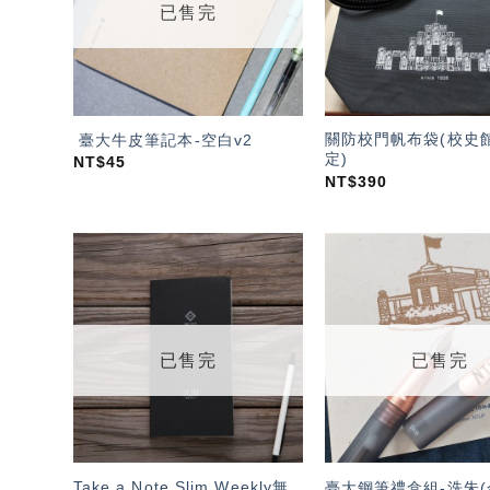
已售完
關防校門帆布袋(校史
臺大牛皮筆記本-空白v2
定)
NT$
45
NT$
390
加入
「願
望輕
單」
已售完
已售完
Take a Note Slim Weekly無
臺大鋼筆禮盒組-洗朱(