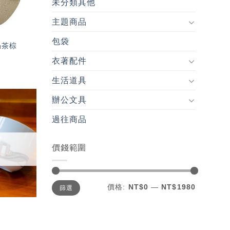
未分類其他
主題商品
包袋
奶茶棕
衣著配件
生活道具
辦公文具
加入
過往商品
「願
望輕
單」
價錢範圍
最
最
價格:
NT$0
—
NT$1980
篩選
低
高
價
價
格
格