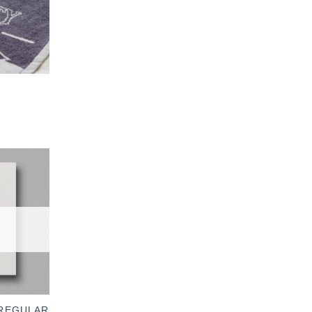
加入
「願
望輕
單」
0 REGULAR