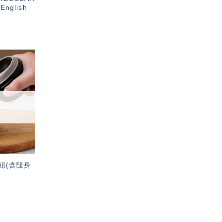
nglish
加入
「願
望輕
單」
組(含隨身