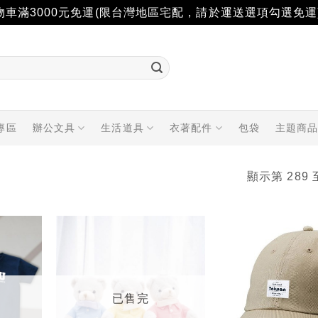
物車滿3000元免運(限台灣地區宅配，請於運送選項勾選免運
專區
辦公文具
生活道具
衣著配件
包袋
主題商
顯示第 289 
加入
加入
「願
「願
望輕
望輕
單」
單」
已售完