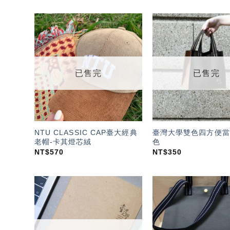
加入
「願
望輕
單」
已售完
已售完
NTU CLASSIC CAP臺大經典
臺灣大學雙色四方便當
老帽-卡其燈芯絨
色
NT$
570
NT$
350
加入
「願
望輕
單」