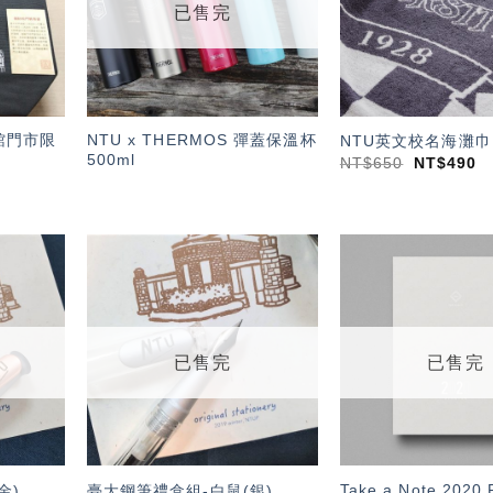
已售完
館門市限
NTU x THERMOS 彈蓋保溫杯
NTU英文校名海灘巾
500ml
NT$
650
NT$
490
加入
加入
「願
「願
望輕
望輕
單」
單」
已售完
已售完
Take a Note 202
金)
臺大鋼筆禮盒組-白鼠(銀)