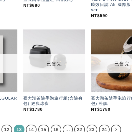
時效日誌 A5 國際版 E
NT$
680
ver.
NT$
590
加入
加入
「願
「願
望輕
望輕
單」
單」
已售完
已售完
REGULAR
臺大沏茶隨手泡旅行組(含隨身
臺大沏茶隨手泡旅行
包)-經典球雀
包)-杜鵑
NT$
1780
NT$
1780
12
13
14
15
16
...
22
23
24