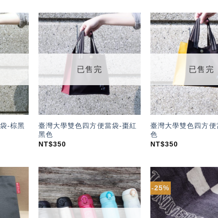
加入
加入
「願
「願
望輕
望輕
單」
單」
已售完
已售完
袋-棕黑
臺灣大學雙色四方便當袋-棗紅
臺灣大學雙色四方便
黑色
色
NT$
350
NT$
350
-25%
加入
加入
「願
「願
望輕
望輕
單」
單」