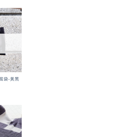
加入
「願
望輕
單」
當袋-黃黑
加入
「願
望輕
單」