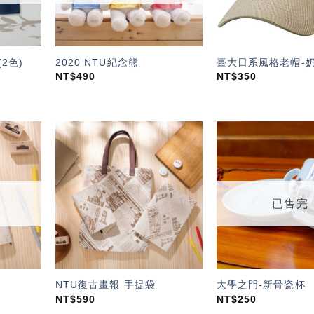
2色)
2020 NTU紀念熊
臺大日系風格老帽-
NT$
490
NT$
350
加入
加入
「願
「願
望輕
望輕
單」
單」
已售完
NTU復古畫報 手提袋
大學之門-新骨瓷杯
NT$
590
NT$
250