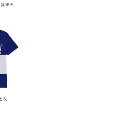
 髮絲黑
加入
「願
望輕
單」
上衣