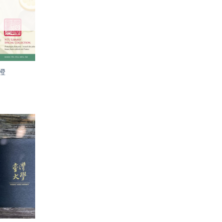
單」
橙
加入
「願
望輕
單」