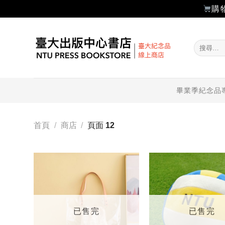
購
Skip
to
搜
content
尋
關
鍵
字:
畢業季紀念品
首頁
/
商店
/
頁面 12
加入
「願
望輕
單」
已售完
已售完