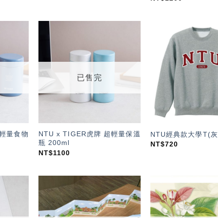
加入
加入
「願
「願
望輕
望輕
單」
單」
已售完
 超輕量食物
NTU x TIGER虎牌 超輕量保溫
NTU經典款大學T(灰
瓶 200ml
NT$
720
NT$
1100
加入
加入
「願
「願
望輕
望輕