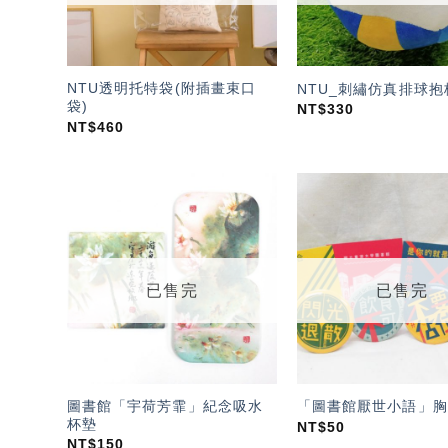
NTU透明托特袋(附插畫束口
NTU_刺繡仿真排球抱
袋)
NT$
330
NT$
460
加入
「願
望輕
單」
已售完
已售完
圖書館「宇荷芳霏」紀念吸水
「圖書館厭世小語」胸
杯墊
NT$
50
NT$
150