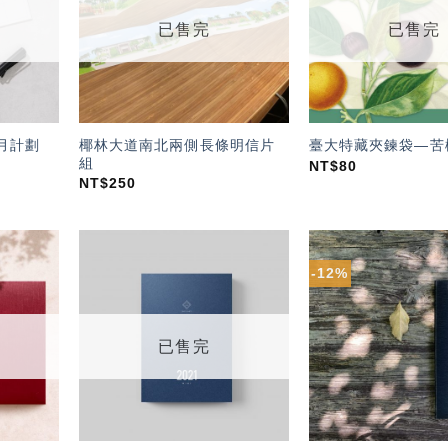
單」
單」
已售完
已售完
椰林大道南北兩側長條明信片
-月計劃
臺大特藏夾鍊袋—苦
組
NT$
80
NT$
250
-12%
加入
加入
「願
「願
望輕
望輕
單」
單」
已售完