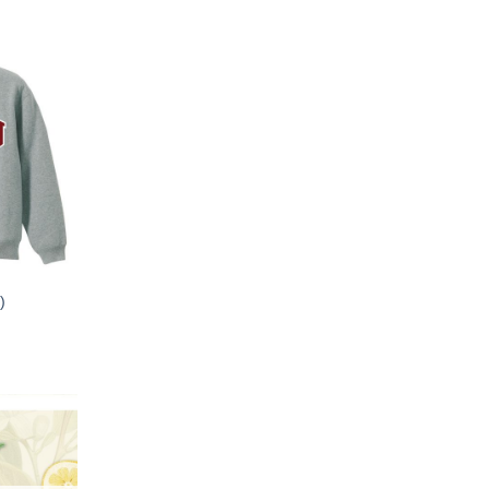
加入
「願
望輕
單」
)
加入
「願
望輕