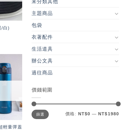
未分類其他
主題商品
包袋
/白)
衣著配件
生活道具
辦公文具
加入
過往商品
「願
望輕
單」
價錢範圍
最
最
價格:
NT$0
—
NT$1980
篩選
低
高
價
價
格
格
牌 超輕量彈蓋