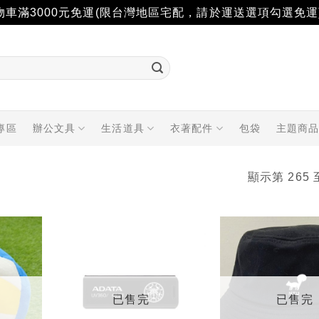
物車滿3000元免運(限台灣地區宅配，請於運送選項勾選免運
專區
辦公文具
生活道具
衣著配件
包袋
主題商
顯示第 265 
加入
加入
「願
「願
望輕
望輕
單」
單」
已售完
已售完