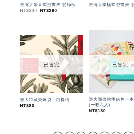
臺灣大學直式證書夾 髮絲棕
臺灣大學橫式證書夾-
NT$
330
NT$
290
加入
「願
望輕
單」
已售完
已售完
臺大圖書館明信片—本
臺大特藏夾鍊袋—白橡樹
(一套六入)
NT$
80
NT$
180