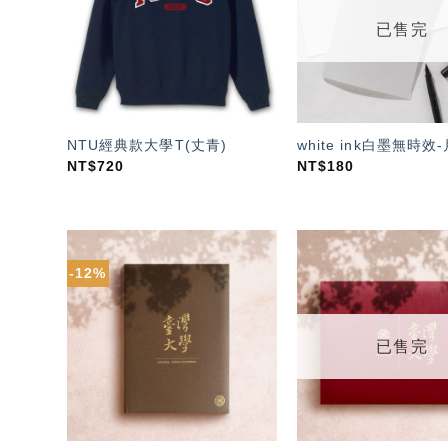
單」
已售完
NTU經典款大學T(丈青)
white ink白墨無時效
NT$
720
NT$
180
-12%
加入
「願
望輕
單」
已售完