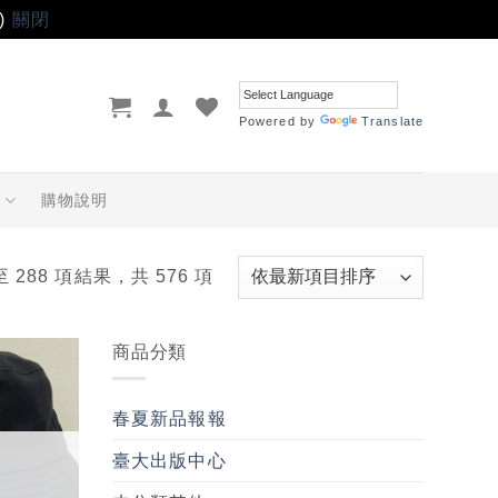
)
關閉
Powered by
Translate
品
購物說明
至 288 項結果，共 576 項
商品分類
加入
「願
春夏新品報報
望輕
單」
臺大出版中心