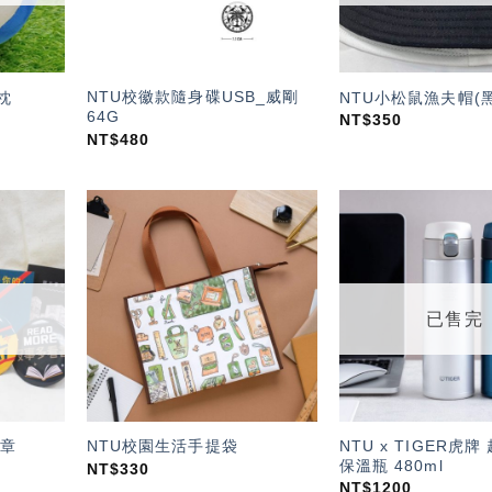
NTU校徽款隨身碟USB_威剛
枕
NTU小松鼠漁夫帽(黑
64G
NT$
350
NT$
480
加入
加入
「願
「願
望輕
望輕
單」
單」
已售完
NTU x TIGER虎
章
NTU校園生活手提袋
保溫瓶 480ml
NT$
330
NT$
1200