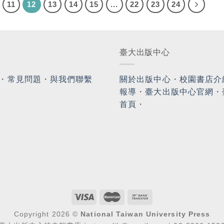
11
12
13
14
15
...
22
23
24
臺大出版中心
・
常見問題
・
與我們聯繫
關於出版中心
・
校園書店介
報導
・
臺大出版中心官網
・
首頁
・
Copyright 2026 ©
National Taiwan University Press