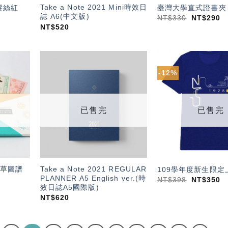
Take a Note 2021 Mini時效日
髮絲紅
臺灣大學直式證書夾
誌 A6(中文版)
NT$
330
NT$
290
NT$
520
-12%
加入
加入
「願
「願
望輕
望輕
單」
單」
已售完
已售完
草圖譜
Take a Note 2021 REGULAR
109學年度新生限定
PLANNER A5 English ver.(時
NT$
398
NT$
350
效日誌A5國際版)
NT$
620