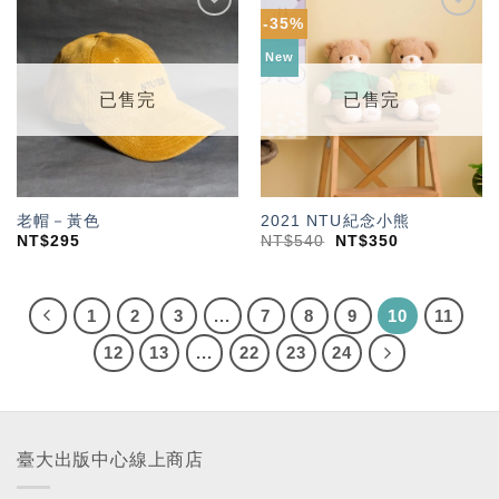
-35%
加入
加入
「願
「願
New
望輕
望輕
單」
單」
已售完
已售完
老帽－黃色
2021 NTU紀念小熊
NT$
295
NT$
540
NT$
350
1
2
3
...
7
8
9
10
11
12
13
...
22
23
24
臺大出版中心線上商店