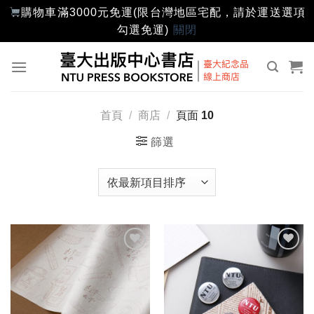
購物車滿3000元免運(限台灣地區宅配，請於運送選項
勾選免運)
關閉
Skip
to
content
首頁
/
商店
/
頁面 10
篩選
加入
加入
「願
「願
望輕
望輕
單」
單」