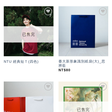
加入
加入
「願
「願
望輕
望輕
單」
單」
已售完
臺大新形象識別紙袋(大)_思
NTU 經典短Ｔ(四色)
辨藍
NT$
80
加入
加入
「願
「願
望輕
望輕
單」
單」
已售完