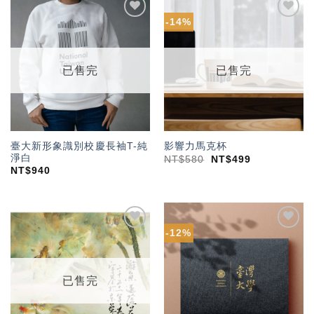
-14%
加入
加入
「願
「願
望輕
望輕
單」
單」
已售完
已售完
臺大新形象識別校慶長袖T-純
影響力馬克杯
淨白
NT$
580
NT$
499
NT$
940
-12%
加入
加入
「願
「願
望輕
望輕
單」
單」
已售完