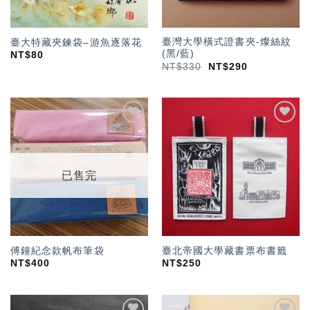
臺灣大學橫式證書夾-燦絲紋
臺大特藏夾鍊袋–游魚逐落花
(黑/藍)
NT$
80
NT$
330
NT$
290
加入
加入
「願
「願
望輕
望輕
單」
單」
已售完
傅鐘紀念款帆布筆袋
臺北帝國大學藏書票布書籤
NT$
400
NT$
250