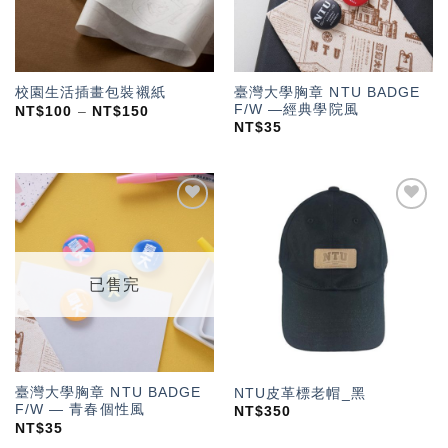
臺灣大學胸章 NTU BADGE
校園生活插畫包裝襯紙
F/W —經典學院風
NT$
100
–
NT$
150
NT$
35
加入
加入
「願
「願
望輕
望輕
單」
單」
已售完
臺灣大學胸章 NTU BADGE
NTU皮革標老帽_黑
F/W — 青春個性風
NT$
350
NT$
35