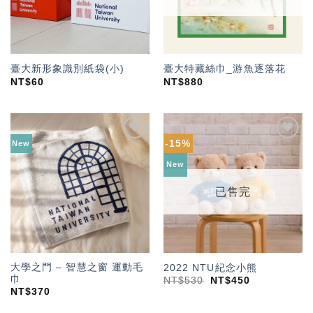
臺大新形象識別紙袋(小)
臺大特藏絲巾_游魚逐落花
NT$
60
NT$
880
-15%
New
加入
加入
「願
「願
New
望輕
望輕
單」
單」
已售完
大學之門 – 智慧之窗 運動毛
2022 NTU紀念小熊
巾
NT$
530
NT$
450
NT$
370