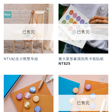
New
加入
加入
「願
「願
望輕
望輕
單」
單」
已售完
已售完
NTU紀念小熊雙年組
臺大新形象識別馬卡龍貼紙
NT$
25
加入
加入
「願
「願
望輕
望輕
單」
單」
已售完