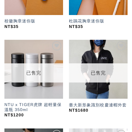
校徽胸章迷你版
杜鵑花胸章迷你版
NT$
35
NT$
35
加入
加入
「願
「願
望輕
望輕
單」
單」
已售完
已售完
NTU x TIGER虎牌 超輕量保
臺大新形象識別校慶連帽外套
溫瓶 350ml
NT$
1680
NT$
1200