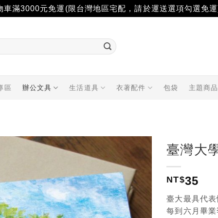
物車滿3000元免運(限台灣地區宅配，請於運送選項勾選免運
專區
辦公文具
生活道具
衣著配件
包袋
主題商
臺灣大
加入
35
「願
NT$
望輕
單」
臺大最具代表
每到六月畢業