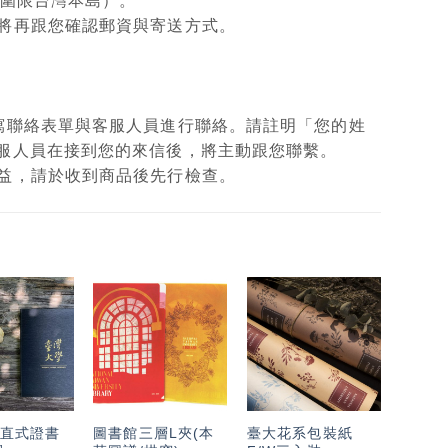
範圍限台灣本島）。
將再跟您確認郵資與寄送方式。
填寫聯絡表單與客服人員進行聯絡。請註明「您的姓
客服人員在接到您的來信後，將主動跟您聯繫。
權益，請於收到商品後先行檢查。
加入
加入
加入
「願
「願
「願
望輕
望輕
望輕
單」
單」
單」
直式證書
圖書館三層L夾(本
臺大花系包裝紙