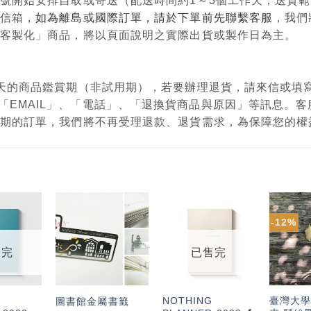
單編號開始安排自取或寄送（配送時間約1～3個工作天，送貨
政信箱，
如為離島或國際訂單，請於下單前先聯繫客服
，我們
購、客製化」商品，將以頁面說明之實際出貨或製作日為主。
有7天的商品鑑賞期（非試用期），若要辦理退貨，請來信或
「EMAIL」、「電話」、「退換貨商品與原因」等訊息。
鑑賞期的訂單，我們將不再受理退款、退貨需求，為保障您的
-12%
加入
加入
加入
「願
「願
「願
望輕
望輕
望輕
售完
已售完
單」
單」
單」
NOTHING
臺灣大學
圖書館金屬書籤