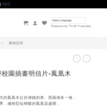
)
關閉
Powered by
Translate
品
購物說明
學校園插畫明信片-鳳凰木
性的鳳凰木位於傅鐘的東、西兩側各一株，
季，滿樹型似蝴蝶的鳳凰花盛開，