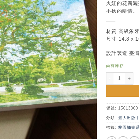
火紅的花瓣灑
不捨的離情。
材質 高級象
尺寸 14.8 x 
設計製造 臺
尚有庫存
臺灣大學校園插
貨號:
15013300
分類:
臺大出版
標籤:
校園插畫