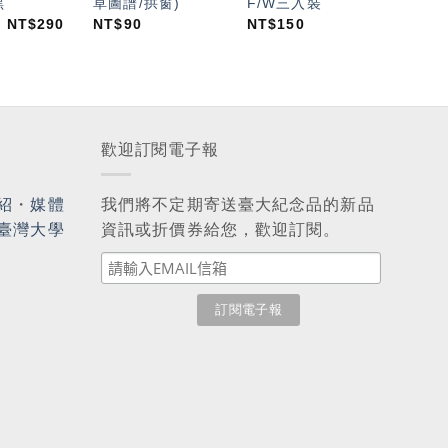
黑
草圖譜/拱窗)
F/W三入裝
NT$
290
NT$
90
NT$
150
歡迎訂閱電子報
紹
・
媒體
我們將不定期寄送臺大紀念品的新品
臺灣大學
資訊或折價券給您，歡迎訂閱。