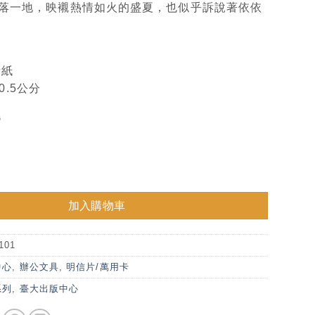
落一地，映襯熱情如火的盛夏，也似乎訴說著依依
牙紙
10.5公分
灣
畫明信片-鳳凰木 數量
加入購物車
101
中心
,
辦公文具
,
明信片/萬用卡
系列
,
臺大出版中心