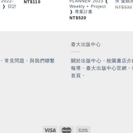
 2022-
PLANNER 2023 ❰
夾 髮絲
NT$
110
al ❱ 日計
Weekly + Project
NT$
330
❱ 專案計畫
NT$
520
臺大出版中心
・
常見問題
・
與我們聯繫
關於出版中心
・
校園書店介
報導
・
臺大出版中心官網
・
首頁
・