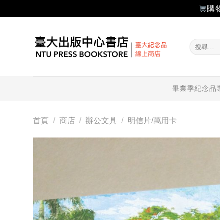
購
Skip
to
搜
content
尋
關
鍵
字:
畢業季紀念品
首頁
/
商店
/
辦公文具
/
明信片/萬用卡