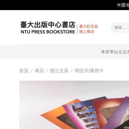
購
Skip
to
搜
content
尋
關
鍵
字:
畢業季紀念品
首頁
/
商店
/
辦公文具
/
明信片/萬用卡