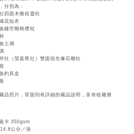
，分別為：
社四面木雕祖靈柱
織花短衣
族鏤空雕柄禮杖
杯
族土偶
偶
岸社（望嘉舊社）雙面祖先像石雕柱
梳
族釣具盒
盾
藏品照片，背面則有詳細的藏品說明，富有收藏價
卡 350gsm
 14.8公分／張