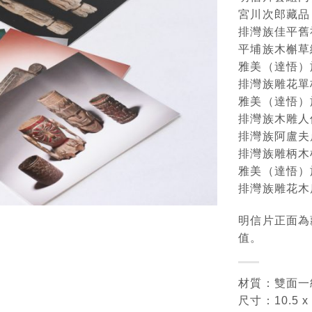
宮川次郎藏品
排灣族佳平舊
平埔族木槲草
雅美（達悟）
排灣族雕花單
雅美（達悟）
排灣族木雕人
排灣族阿盧夫
排灣族雕柄木
雅美（達悟）
排灣族雕花木
明信片正面為
值。
材質：雙面一級
尺寸：10.5 x