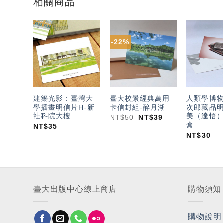
相關商品
-22%
加入
加入
「願
「願
望輕
望輕
單」
單」
建築光影：臺灣大
臺大校景經典萬用
人類學博
學插畫明信片H-新
卡信封組-醉月湖
次郎藏品明
社科院大樓
美（達悟
NT$
50
NT$
39
盒
NT$
35
NT$
30
臺大出版中心線上商店
購物須知
購物說明