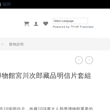
)
關閉
Powered by
Translate
品
購物說明
博物館宮川次郎藏品明信片套組
）
含10張明信片，收藏10項臺大人類學博物館重要的