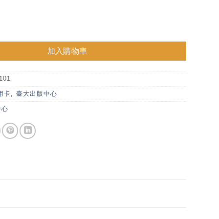
川次郎藏品明信片套組（10張） 數量
加入購物車
101
用卡
,
臺大出版中心
中心