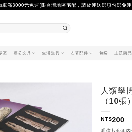
物車滿3000元免運(限台灣地區宅配，請於運送選項勾選免運
專區
辦公文具
生活道具
衣著配件
包袋
主題商
人類學
（10張
加入
「願
望輕
200
NT$
單」
明信片套組內