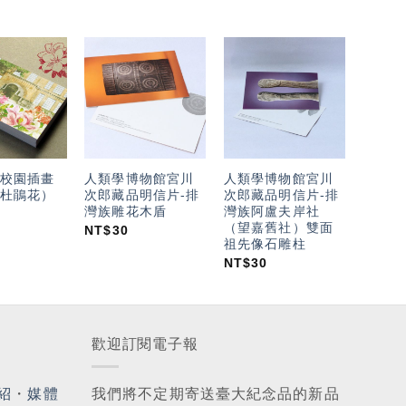
加入
加入
加入
「願
「願
「願
望輕
望輕
望輕
單」
單」
單」
校園插畫
人類學博物館宮川
人類學博物館宮川
杜鵑花）
次郎藏品明信片-排
次郎藏品明信片-排
灣族雕花木盾
灣族阿盧夫岸社
（望嘉舊社）雙面
NT$
30
祖先像石雕柱
NT$
30
歡迎訂閱電子報
紹
・
媒體
我們將不定期寄送臺大紀念品的新品