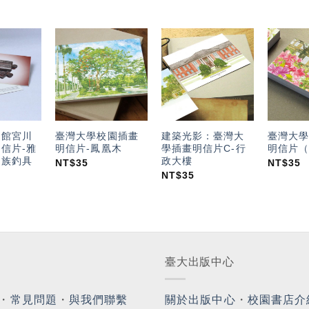
加入
加入
加入
「願
「願
「願
望輕
望輕
望輕
單」
單」
單」
物館宮川
臺灣大學校園插畫
建築光影：臺灣大
臺灣大學
信片-雅
明信片-鳳凰木
學插畫明信片C-行
明信片（
）族釣具
政大樓
NT$
35
NT$
35
NT$
35
臺大出版中心
・
常見問題
・
與我們聯繫
關於出版中心
・
校園書店介