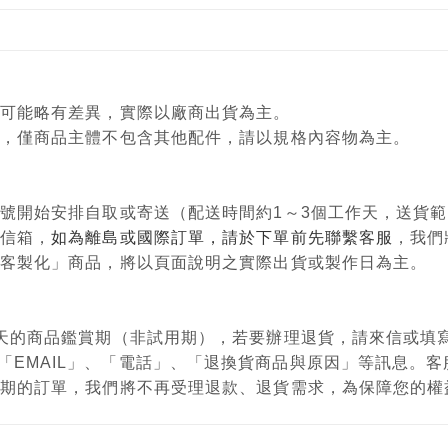
顏色可能略有差異，實際以廠商出貨為主。
意用，僅商品主體不包含其他配件，請以規格內容物為主。
單編號開始安排自取或寄送（配送時間約1～3個工作天，送貨
政信箱，
如為離島或國際訂單，請於下單前先聯繫客服
，我們
購、客製化」商品，將以頁面說明之實際出貨或製作日為主。
有7天的商品鑑賞期（非試用期），若要辦理退貨，請來信或
「EMAIL」、「電話」、「退換貨商品與原因」等訊息。
鑑賞期的訂單，我們將不再受理退款、退貨需求，為保障您的