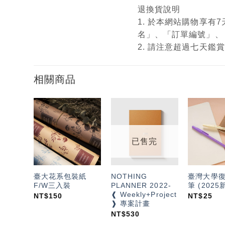
退換貨說明
1. 於本網站購物享
名」、「訂單編號」、
2. 請注意超過七天
相關商品
加入
加入
「願
「願
望輕
望輕
已售完
單」
單」
臺大花系包裝紙
NOTHING
臺灣大學
F/W三入裝
PLANNER 2022-
筆 (2025
❰ Weekly+Project
NT$
150
NT$
25
❱ 專案計畫
NT$
530