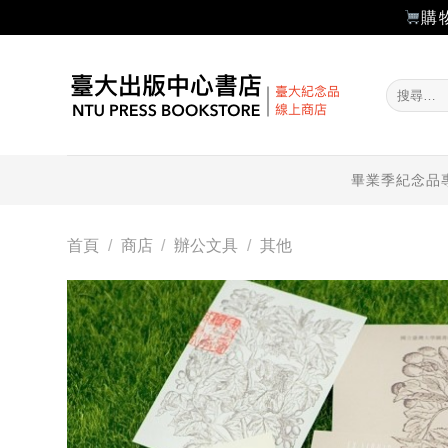
購
Skip
to
搜
content
尋
關
鍵
字:
畢業季紀念品
首頁
/
商店
/
辦公文具
/
其他