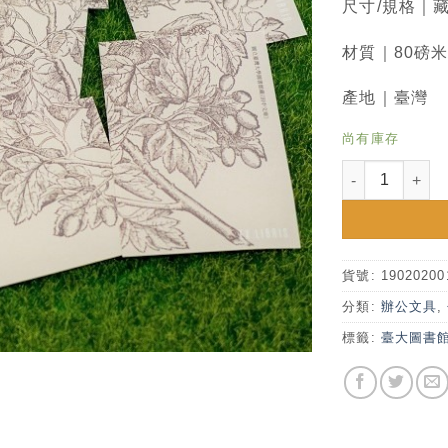
尺寸/規格｜藏書
材質｜80磅
產地｜臺灣
尚有庫存
臺大圖書館藏書
貨號:
19020200
分類:
辦公文具
,
標籤:
臺大圖書