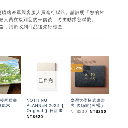
填寫聯絡表單與客服人員進行聯絡。請註明「您的姓
客服人員在接到您的來信後，將主動跟您聯繫。
權益，請於收到商品後先行檢查。
-12%
加入
加入
加入
「願
「願
「願
望輕
望輕
望輕
已售完
單」
單」
單」
校園插畫
NOTHING
臺灣大學橫式證書
鳳凰木
PLANNER 2023 ❰
夾-燦絲紋(黑/藍)
Original ❱ 日計畫
NT$
330
NT$
290
NT$
620