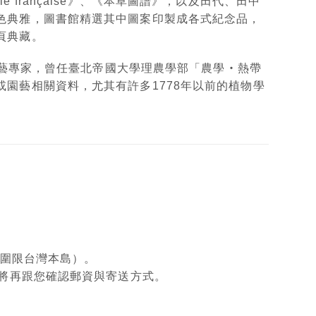
ie française》、《本草圖譜》，以及田代、田中
色典雅，圖書館精選其中圖案印製成各式紀念品，
頁典藏。
樹園藝專家，曾任臺北帝國大學理農學部「農學‧熱帶
園藝相關資料，尤其有許多1778年以前的植物學
範圍限台灣本島）。
將再跟您確認郵資與寄送方式。