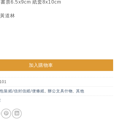
票6.5x9cm 紙套8x10cm
米黃道林
票—田中文庫 數量
加入購物車
101
包裝紙/信封信紙/便條紙
,
辦公文具什物
,
其他
館