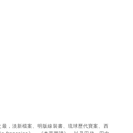
學之最，淡新檔案、明版線裝書、琉球歷代寶案、西