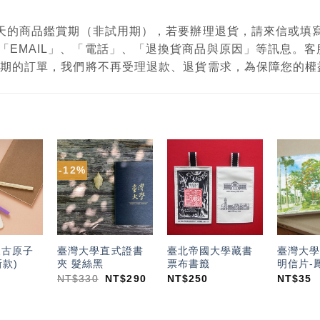
有7天的商品鑑賞期（非試用期），若要辦理退貨，請來信或
「EMAIL」、「電話」、「退換貨商品與原因」等訊息。
鑑賞期的訂單，我們將不再受理退款、退貨需求，為保障您的
-12%
加入
加入
加入
「願
「願
「願
望輕
望輕
望輕
單」
單」
單」
復古原子
臺灣大學直式證書
臺北帝國大學藏書
臺灣大學
新款)
夾 髮絲黑
票布書籤
明信片-
NT$
330
NT$
290
NT$
250
NT$
35