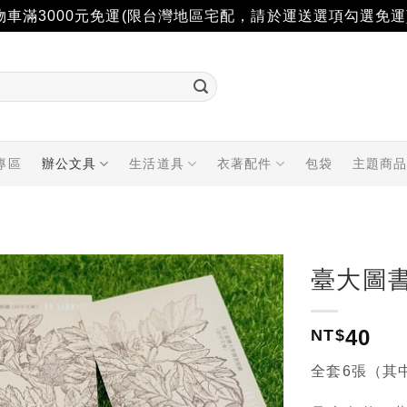
物車滿3000元免運(限台灣地區宅配，請於運送選項勾選免運
專區
辦公文具
生活道具
衣著配件
包袋
主題商
臺大圖
加入
40
「願
NT$
望輕
單」
全套6張（其