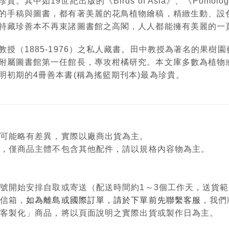
其中如19世紀出版的《Birds of Asia》、《Pomolog
的手稿與圖書，都有著美麗的花鳥植物繪稿，精緻生動、設
特藏珍善本不再束諸圖書館之高閣，人人都能擁有美麗的一
教授（1885-1976）之私人藏書。田中教授為著名的果
附屬圖書館第一任館長，專攻柑橘研究。本文庫多數為植物或
明初期的4冊善本書(稱為搖籃期刊本)最為珍貴。
顏色可能略有差異，實際以廠商出貨為主。
意用，僅商品主體不包含其他配件，請以規格內容物為主。
單編號開始安排自取或寄送（配送時間約1～3個工作天，送貨
政信箱，
如為離島或國際訂單，請於下單前先聯繫客服
，我們
購、客製化」商品，將以頁面說明之實際出貨或製作日為主。