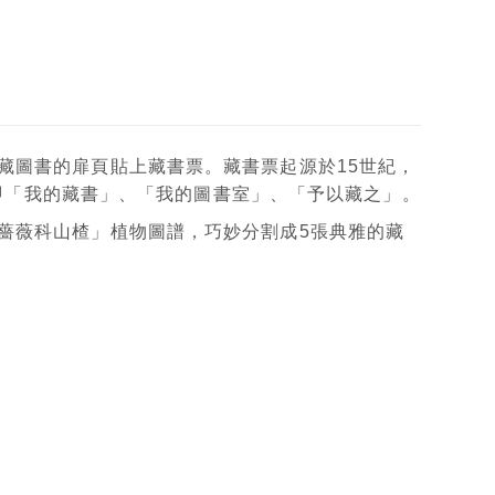
藏圖書的扉頁貼上藏書票。藏書票起源於15世紀，
，意即「我的藏書」、「我的圖書室」、「予以藏之」。
薔薇科山楂」植物圖譜，巧妙分割成5張典雅的藏