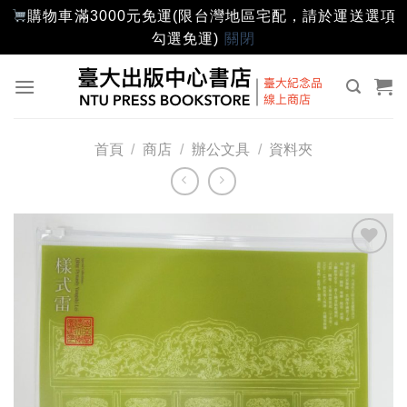
購物車滿3000元免運(限台灣地區宅配，請於運送選項
勾選免運)
關閉
Skip
to
content
首頁
/
商店
/
辦公文具
/
資料夾
加入
「願
望輕
單」