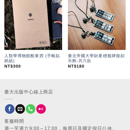
加入
加入
「願
「願
望輕
望輕
單」
單」
人類學博物館酷東西 (手帳貼
臺北帝國大學財產標籤牌復刻
紙組)
吊飾-共六款
NT$
300
NT$
180
臺大出版中心線上商店
客服時間
週一至週六9:00～17:00，每周日及國定假日公休。