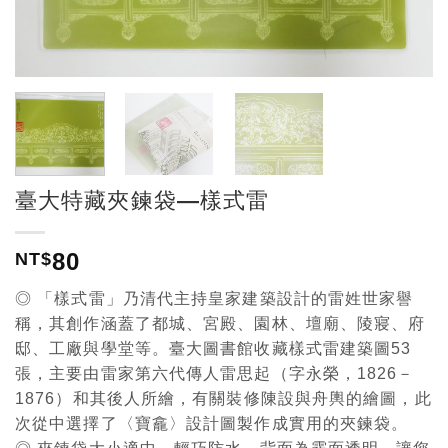
臺大特藏夾鍊袋—樣式雷
80
NT$
◎ 「樣式雷」乃清代主持皇家建築設計的雷姓世家譽
稱，其創作涵蓋了都城、宮殿、園林、壇廟、陵寢、府
邸、工廠與學堂等。臺大圖書館收藏樣式雷建築圖53
張，主要由雷家第六代傳人雷思起（字永榮，1826－
1876）和其後人所繪，有關裝修陳設與舟輿的繪圖，此
次從中選擇了〈寶龕〉設計圖製作成實用的夾鍊袋。