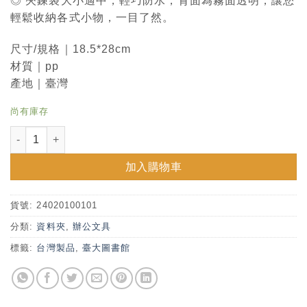
◎ 夾鍊袋大小適中，輕巧防水，背面為霧面透明，讓您
輕鬆收納各式小物，一目了然。
尺寸/規格｜18.5*28cm
材質｜pp
產地｜臺灣
尚有庫存
臺大特藏夾鍊袋—樣式雷 數量
加入購物車
貨號:
24020100101
分類:
資料夾
,
辦公文具
標籤:
台灣製品
,
臺大圖書館