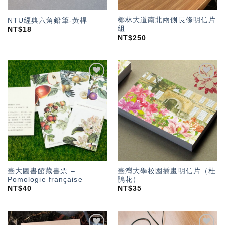
椰林大道南北兩側長條明信片
NTU經典六角鉛筆-黃桿
組
NT$
18
NT$
250
加入
加入
「願
「願
望輕
望輕
單」
單」
臺大圖書館藏書票 –
臺灣大學校園插畫明信片（杜
Pomologie française
鵑花）
NT$
40
NT$
35