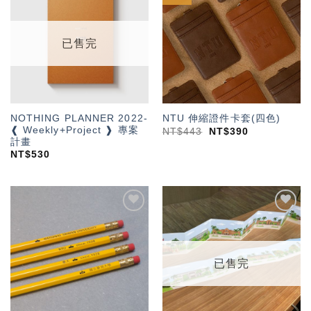
加入
加入
「願
「願
望輕
望輕
單」
單」
已售完
NOTHING PLANNER 2022-
NTU 伸縮證件卡套(四色)
❰ Weekly+Project ❱ 專案
NT$
443
NT$
390
計畫
NT$
530
加入
加入
「願
「願
望輕
望輕
單」
單」
已售完