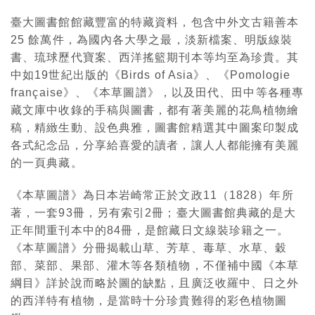
臺大圖書館館藏豐富的特藏資料，包含中外文古籍善本
25 餘萬件，為國內各大學之最，淡新檔案、明版線裝
書、琉球歷代寶案、西洋搖籃期刊本等均至為珍貴。其
中如19世紀出版的《Birds of Asia》、《Pomologie
française》、《本草圖譜》，以及田代、田中等各種專
藏文庫中收錄的手稿與圖書，都有著美麗的花鳥植物繪
稿，精緻生動、設色典雅，圖書館精選其中圖案印製成
各式紀念品，分享給喜愛的讀者，讓人人都能擁有美麗
的一頁典藏。
《本草圖譜》為日本岩崎常正於文政11（1828）年所
著，一套93冊，另有索引2冊；臺大圖書館典藏的是大
正年間重刊本中的84冊，是館藏日文線裝珍籍之一。
《本草圖譜》分冊揭載山草、芳草、毒草、水草、穀
部、菜部、果部、灌木等各類植物，不僅補中國《本草
綱目》詳於說而略於圖的缺點，且廣泛收羅中、日之外
的西洋特有植物，是當時十分珍貴難得的彩色植物圖