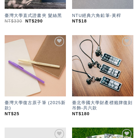
臺灣大學直式證書夾 髮絲黑
NTU經典六角鉛筆-黃桿
NT$
330
NT$
290
NT$
18
加入
加入
「願
「願
望輕
望輕
單」
單」
臺灣大學復古原子筆 (2025新
臺北帝國大學財產標籤牌復刻
款)
吊飾-共六款
NT$
25
NT$
180