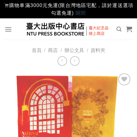
購物車滿3000元免運(限台灣地區宅配，請於運送選項
勾選免運)
關閉
Skip
to
content
首頁
/
商店
/
辦公文具
/
資料夾
加入
「願
望輕
單」