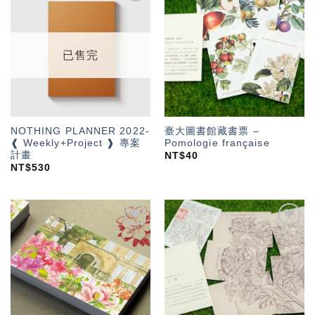
加入
加入
「願
「願
望輕
望輕
單」
單」
已售完
NOTHING PLANNER 2022-
臺大圖書館藏書票 –
❰ Weekly+Project ❱ 專案
Pomologie française
計畫
NT$
40
NT$
530
加入
加入
「願
「願
望輕
望輕
單」
單」