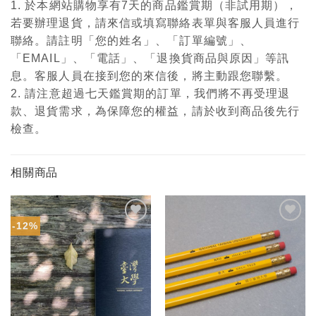
1. 於本網站購物享有7天的商品鑑賞期（非試用期），
若要辦理退貨，請來信或填寫聯絡表單與客服人員進行
聯絡。請註明「您的姓名」、「訂單編號」、
「EMAIL」、「電話」、「退換貨商品與原因」等訊
息。客服人員在接到您的來信後，將主動跟您聯繫。
2. 請注意超過七天鑑賞期的訂單，我們將不再受理退
款、退貨需求，為保障您的權益，請於收到商品後先行
檢查。
相關商品
-12%
加入
加入
「願
「願
望輕
望輕
單」
單」