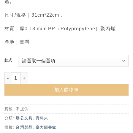
鑑。
尺寸/規格｜31cm*22cm，
材質｜厚0.18 m/m PP（Polypropylene）聚丙烯
產地｜臺灣
款式
圖書館三層L夾(本草圖譜/拱窗) 數量
加入購物車
貨號:
不提供
分類:
辦公文具
,
資料夾
標籤:
台灣製品
,
臺大圖書館