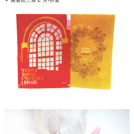
圖書館三層 L 夾-拱窗