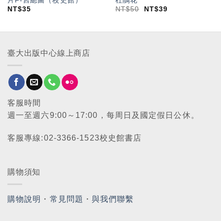
片F-舊總圖（校史館）
杜鵑花
NT$
35
NT$
50
NT$
39
臺大出版中心線上商店
客服時間
週一至週六9:00～17:00，每周日及國定假日公休。
客服專線:02-3366-1523校史館書店
購物須知
購物說明
・
常見問題
・
與我們聯繫