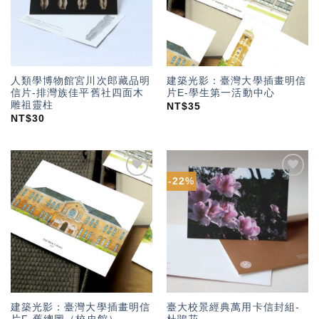
人類學博物館宮川次郎藏品明
建築光影：臺灣大學插畫明信
信片-排灣族佳平舊社四面木
片E-學生第一活動中心
雕祖靈柱
NT$
35
NT$
30
-22%
加入
加入
「願
「願
望輕
望輕
單」
單」
建築光影：臺灣大學插畫明信
臺大校景經典萬用卡信封組-