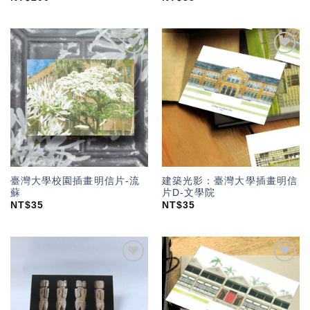
加入
加入
「願
「願
望輕
望輕
單」
單」
臺灣大學校園插畫明信片-流
建築光影：臺灣大學插畫明信
蘇
片D-文學院
NT$
35
NT$
35
加入
加入
「願
「願
望輕
望輕
單」
單」