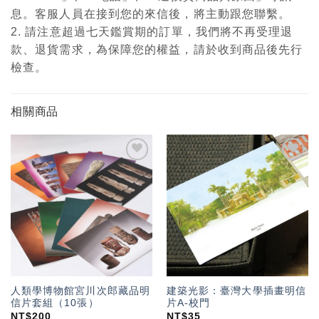
息。客服人員在接到您的來信後，將主動跟您聯繫。
2. 請注意超過七天鑑賞期的訂單，我們將不再受理退
款、退貨需求，為保障您的權益，請於收到商品後先行
檢查。
相關商品
加入
加入
「願
「願
望輕
望輕
單」
單」
人類學博物館宮川次郎藏品明
建築光影：臺灣大學插畫明信
信片套組（10張）
片A-校門
NT$
200
NT$
35