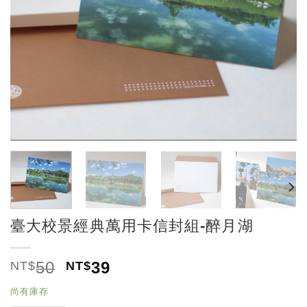
臺大校景經典萬用卡信封組-醉月湖
50
39
NT$
NT$
尚有庫存