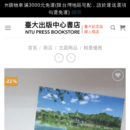
購物車滿3000元免運(限台灣地區宅配，請於運送選項
勾選免運)
關閉
Skip
to
content
首頁
/
商店
/
主題商品
/
精選優惠
-22%
加入
「願
望輕
單」