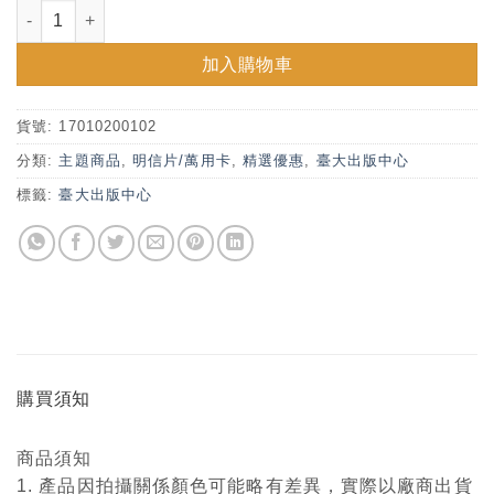
臺大校景經典萬用卡信封組-醉月湖 數量
加入購物車
貨號:
17010200102
分類:
主題商品
,
明信片/萬用卡
,
精選優惠
,
臺大出版中心
標籤:
臺大出版中心
購買須知
商品須知
1. 產品因拍攝關係顏色可能略有差異，實際以廠商出貨