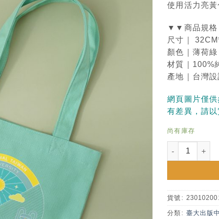
使用活力亮黃
▼▼商品規格
尺寸｜ 32CM*
顏色｜薄荷綠
材質｜100%
產地｜台灣設
網頁圖片僅供
有差異，請以
尚有庫存
NTU陽光校園
貨號:
23010200
分類:
臺大出版