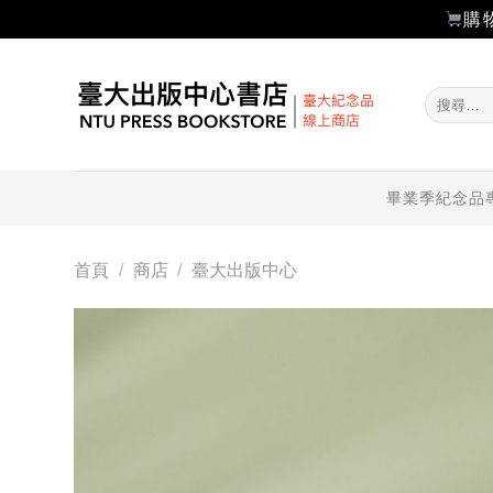
購
Skip
to
搜
content
尋
關
鍵
字:
畢業季紀念品
首頁
/
商店
/
臺大出版中心