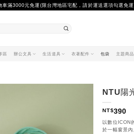
物車滿3000元免運(限台灣地區宅配，請於運送選項勾選免運
專區
辦公文具
生活道具
衣著配件
包袋
主題商
NTU陽
加入
390
「願
NT$
望輕
單」
以數位ICO
於一幅窗景內