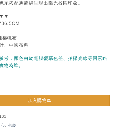
色系搭配薄荷綠呈現出陽光校園印象。
▼▼
36.5CM
純棉帆布
計、中國布料
參考，顏色由於電腦螢幕色差、拍攝光線等因素略
實物為準。
帆布袋-薄荷綠 數量
加入購物車
101
中心
,
包袋