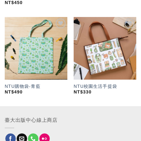
NT$
450
加入
加入
「願
「願
望輕
望輕
單」
單」
NTU購物袋-青藍
NTU校園生活手提袋
NT$
490
NT$
330
臺大出版中心線上商店