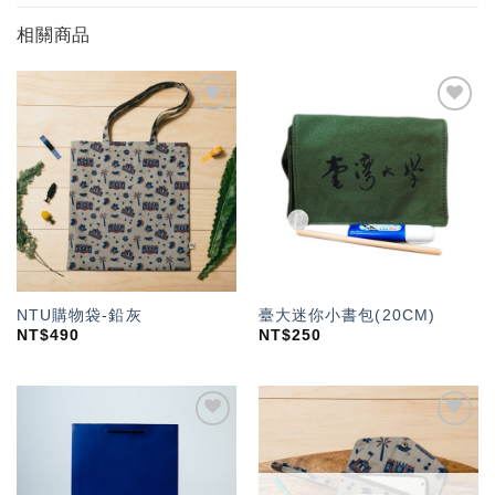
相關商品
加入
加入
「願
「願
望輕
望輕
單」
單」
NTU購物袋-鉛灰
臺大迷你小書包(20CM)
NT$
490
NT$
250
加入
加入
「願
「願
望輕
望輕
單」
單」