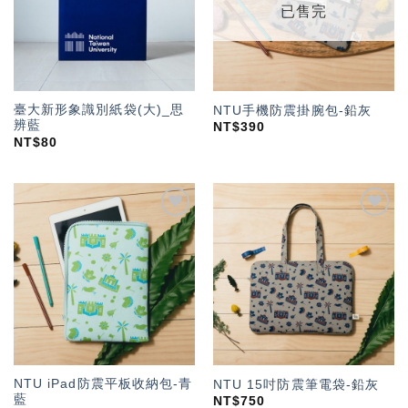
已售完
臺大新形象識別紙袋(大)_思
NTU手機防震掛腕包-鉛灰
辨藍
NT$
390
NT$
80
加入
加入
「願
「願
望輕
望輕
單」
單」
NTU iPad防震平板收納包-青
NTU 15吋防震筆電袋-鉛灰
藍
NT$
750