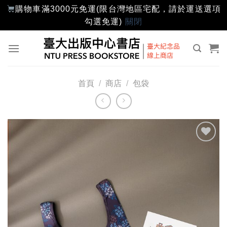
購物車滿3000元免運(限台灣地區宅配，請於運送選項
勾選免運)
關閉
Skip
to
content
首頁
/
商店
/
包袋
加入
「願
望輕
單」