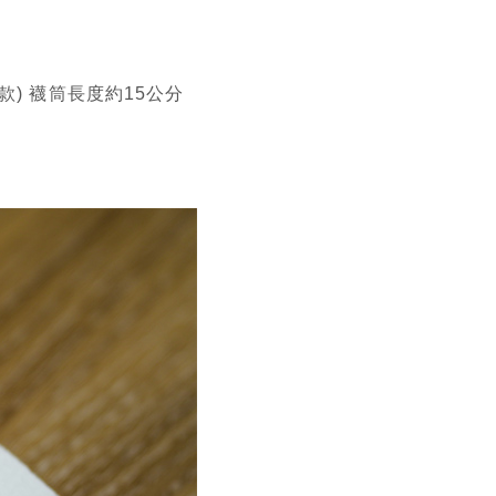
襪款) 襪筒長度約15公分