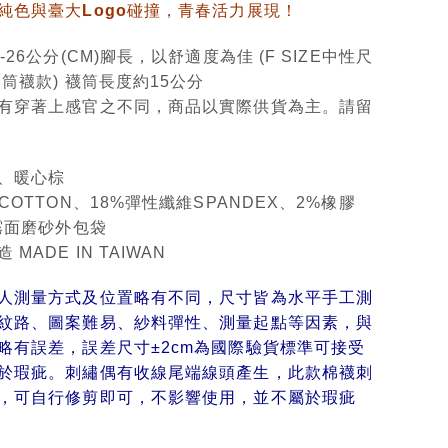
純色與臺大Logo碰撞，青春活力展現！
-26公分(CM)腳長，以舒適度為佳 (F SIZE中性尺
筒襪款) 襪筒長度約15公分
有穿著上感官之不同，商品以實際供貨為主。請留
、暖心棕
COTTON、18%彈性纖維SPANDEX、2%橡膠
、霧面磨砂外包袋
MADE IN TAIWAN
人測量方式及位置略有不同，尺寸皆為水平手工測
紋路、圖案難易、紗料彈性、測量起點等因素，與
略有誤差，誤差尺寸±2cm為國際驗貨標準可接受
於瑕疵。刺繡偶有收線尾端線頭產生，此款棉襪刺
，可自行修剪即可，不影響使用，並不屬於瑕疵