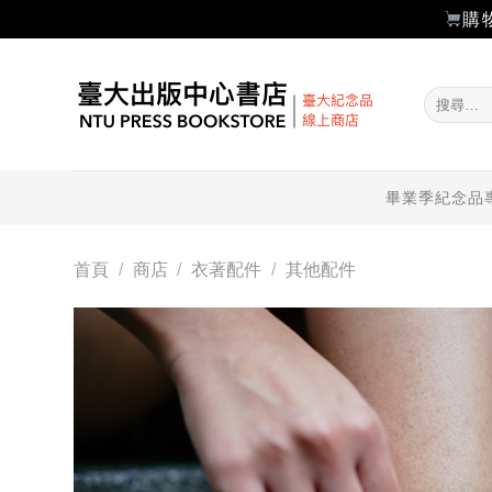
購
Skip
to
搜
content
尋
關
鍵
字:
畢業季紀念品
首頁
/
商店
/
衣著配件
/
其他配件