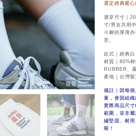
選定經典暖心
適穿尺寸｜20
寸/男女共用中
※腳的厚薄亦
意。
款式｜經典白
材質｜80%棉
RUBBER
產地｜台灣製造 
備註｜因每個
量，會因組織
實際商品尺寸
範圍，並非屬
繡堅固、耐用
喔！