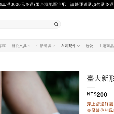
物車滿3000元免運(限台灣地區宅配，請於運送選項勾選免運
專區
辦公文具
生活道具
衣著配件
包袋
主題商
臺大新
加入
200
「願
NT$
望輕
單」
穿上舒適好襪
專屬於你的風