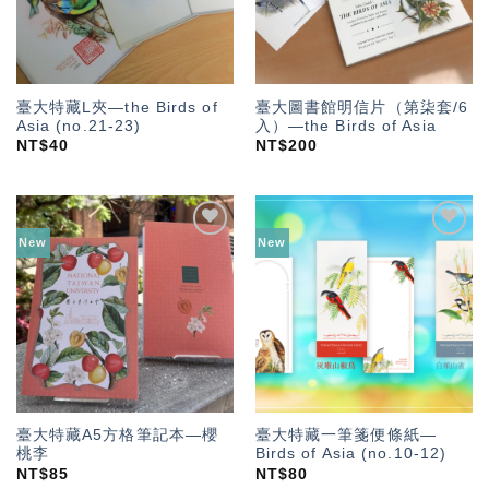
臺大特藏L夾—the Birds of
臺大圖書館明信片（第柒套/6
Asia (no.21-23)
入）—the Birds of Asia
NT$
40
NT$
200
New
New
加入
加入
「願
「願
望輕
望輕
單」
單」
臺大特藏A5方格筆記本—櫻
臺大特藏一筆箋便條紙—
桃李
Birds of Asia (no.10-12)
NT$
85
NT$
80