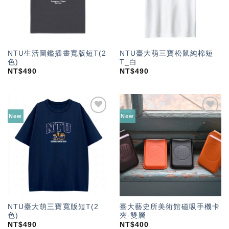
NTU生活圖鑑插畫寬版短T(2
NTU臺大萌三寶松鼠純棉短
色)
T_白
NT$
490
NT$
490
New
New
加入
加入
「願
「願
望輕
望輕
單」
單」
NTU臺大萌三寶寬版短T(2
臺大藝史所美術館磁吸手機卡
色)
夾-雙層
NT$
490
NT$
400