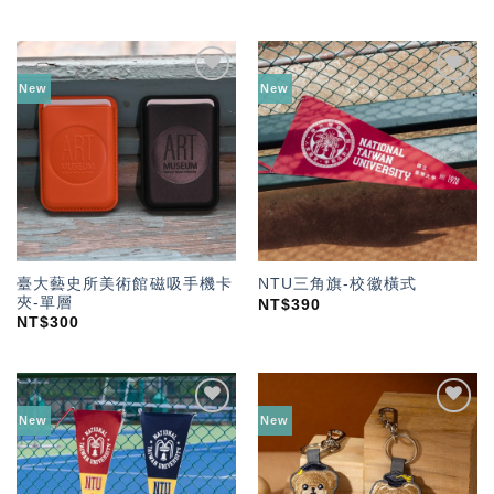
New
New
加入
加入
「願
「願
望輕
望輕
單」
單」
臺大藝史所美術館磁吸手機卡
NTU三角旗-校徽橫式
夾-單層
NT$
390
NT$
300
New
New
加入
加入
「願
「願
望輕
望輕
單」
單」