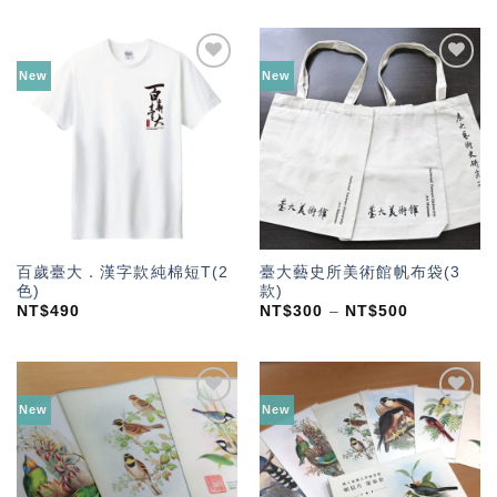
New
New
加入
加入
「願
「願
望輕
望輕
單」
單」
百歲臺大．漢字款純棉短T(2
臺大藝史所美術館帆布袋(3
色)
款)
NT$
490
NT$
300
–
NT$
500
New
New
加入
加入
「願
「願
望輕
望輕
單」
單」