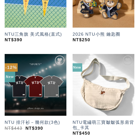
NTU三角旗 美式風格(直式)
2026 NTU小熊 鑰匙圈
NT$
390
NT$
250
-12%
New
加入
加入
「願
「願
New
望輕
望輕
單」
單」
NTU電繡萌三寶皺皺弧形肩背
NTU 排汗衫－幾何款(3色)
包_卡其
NT$
443
NT$
390
NT$
450