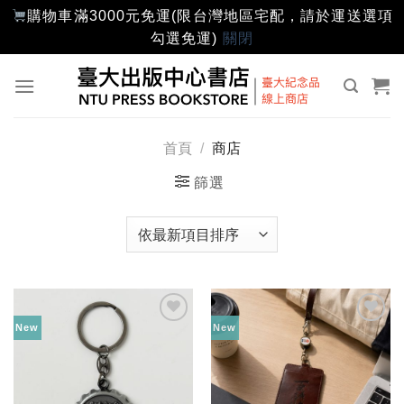
購物車滿3000元免運(限台灣地區宅配，請於運送選項
勾選免運)
關閉
Skip
to
content
首頁
/
商店
篩選
New
New
加入
加入
「願
「願
望輕
望輕
單」
單」