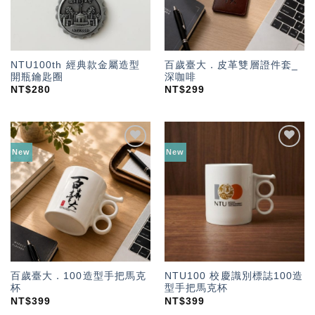
NTU100th 經典款金屬造型
百歲臺大．皮革雙層證件套_
開瓶鑰匙圈
深咖啡
NT$
280
NT$
299
New
New
加入
加入
「願
「願
望輕
望輕
單」
單」
百歲臺大．100造型手把馬克
NTU100 校慶識別標誌100造
杯
型手把馬克杯
NT$
399
NT$
399