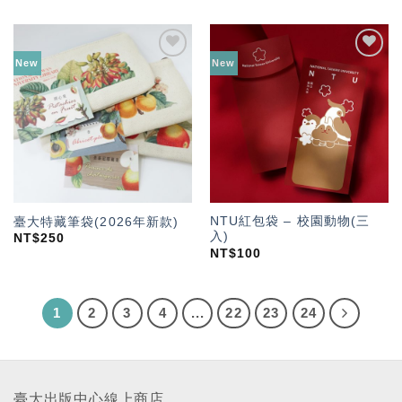
New
New
加入
加入
「願
「願
望輕
望輕
單」
單」
NTU紅包袋 – 校園動物(三
臺大特藏筆袋(2026年新款)
入)
NT$
250
NT$
100
1
2
3
4
...
22
23
24
臺大出版中心線上商店