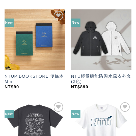
New
New
加入
加入
「願
「願
望輕
望輕
單」
單」
NTUP BOOKSTORE 便條本
NTU輕量機能防潑水風衣外套
Mini
(2色)
NT$
90
NT$
890
New
New
加入
加入
「願
「願
望輕
望輕
單」
單」