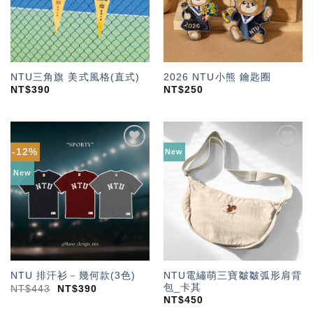
NTU三角旗 美式風格(直式)
2026 NTU小熊 鑰匙圈
NT$
390
NT$
250
-12%
New
加入
加入
「願
「願
New
望輕
望輕
單」
單」
NTU電繡萌三寶皺皺弧形肩背
NTU 排汗衫－幾何款(3色)
包_卡其
NT$
443
NT$
390
NT$
450