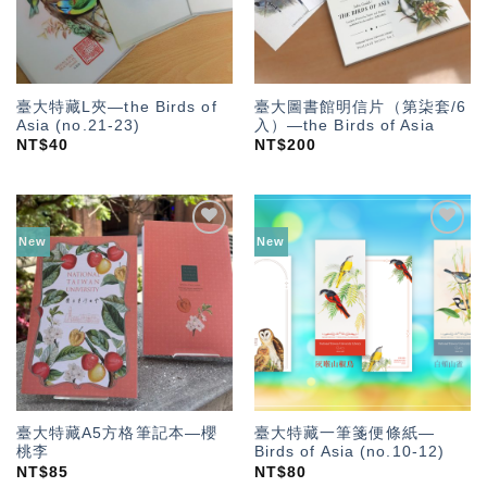
臺大特藏L夾—the Birds of
臺大圖書館明信片（第柒套/6
Asia (no.21-23)
入）—the Birds of Asia
NT$
40
NT$
200
New
New
加入
加入
「願
「願
望輕
望輕
單」
單」
臺大特藏A5方格筆記本—櫻
臺大特藏一筆箋便條紙—
桃李
Birds of Asia (no.10-12)
NT$
85
NT$
80