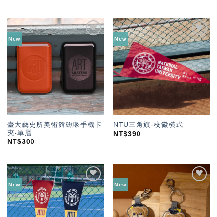
New
New
加入
加入
「願
「願
望輕
望輕
單」
單」
臺大藝史所美術館磁吸手機卡
NTU三角旗-校徽橫式
夾-單層
NT$
390
NT$
300
New
New
加入
加入
「願
「願
望輕
望輕
單」
單」