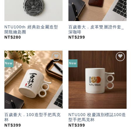
NTU100th 經典款金屬造型
百歲臺大．皮革雙層證件套_
開瓶鑰匙圈
深咖啡
NT$
280
NT$
299
New
New
加入
加入
「願
「願
望輕
望輕
單」
單」
百歲臺大．100造型手把馬克
NTU100 校慶識別標誌100造
杯
型手把馬克杯
NT$
399
NT$
399