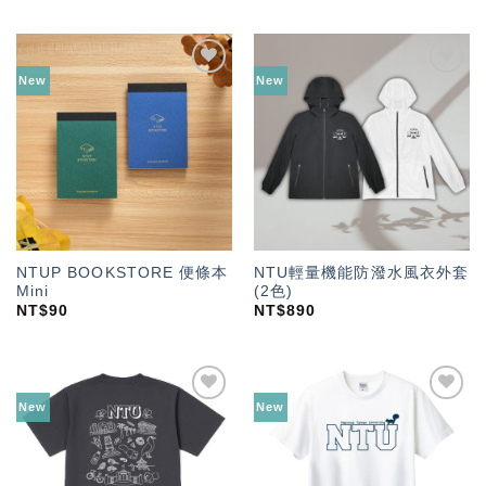
New
New
加入
加入
「願
「願
望輕
望輕
單」
單」
NTUP BOOKSTORE 便條本
NTU輕量機能防潑水風衣外套
Mini
(2色)
NT$
90
NT$
890
New
New
加入
加入
「願
「願
望輕
望輕
單」
單」