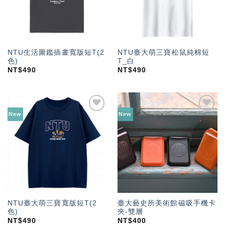
NTU生活圖鑑插畫寬版短T(2
NTU臺大萌三寶松鼠純棉短
色)
T_白
NT$
490
NT$
490
New
New
加入
加入
「願
「願
望輕
望輕
單」
單」
NTU臺大萌三寶寬版短T(2
臺大藝史所美術館磁吸手機卡
色)
夾-雙層
NT$
490
NT$
400