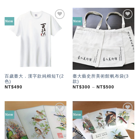
New
New
加入
加入
「願
「願
望輕
望輕
單」
單」
百歲臺大．漢字款純棉短T(2
臺大藝史所美術館帆布袋(3
色)
款)
NT$
490
NT$
300
–
NT$
500
New
New
加入
加入
「願
「願
望輕
望輕
單」
單」