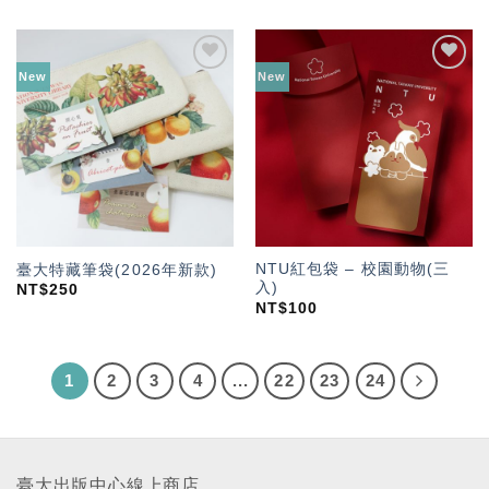
New
New
加入
加入
「願
「願
望輕
望輕
單」
單」
NTU紅包袋 – 校園動物(三
臺大特藏筆袋(2026年新款)
入)
NT$
250
NT$
100
1
2
3
4
...
22
23
24
臺大出版中心線上商店