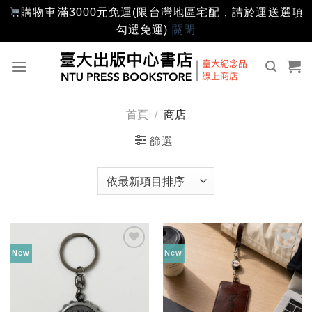
購物車滿3000元免運(限台灣地區宅配，請於運送選項
勾選免運)
關閉
Skip
to
content
首頁
/
商店
篩選
New
New
加入
加入
「願
「願
望輕
望輕
單」
單」