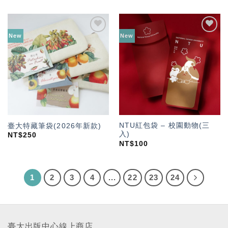
New
New
加入
加入
「願
「願
望輕
望輕
單」
單」
NTU紅包袋 – 校園動物(三
臺大特藏筆袋(2026年新款)
入)
NT$
250
NT$
100
1
2
3
4
...
22
23
24
臺大出版中心線上商店