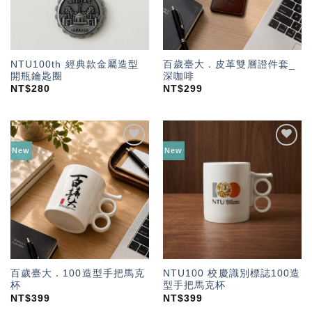
NTU100th 經典款金屬造型
百歲臺大．皮革雙層證件套_
開瓶鑰匙圈
深咖啡
NT$
280
NT$
299
New
New
加入
加入
「願
「願
望輕
望輕
單」
單」
百歲臺大．100造型手把馬克
NTU100 校慶識別標誌100造
杯
型手把馬克杯
NT$
399
NT$
399