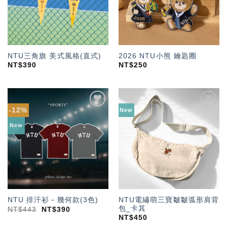
NTU三角旗 美式風格(直式)
2026 NTU小熊 鑰匙圈
NT$
390
NT$
250
-12%
New
加入
加入
「願
「願
New
望輕
望輕
單」
單」
NTU電繡萌三寶皺皺弧形肩背
NTU 排汗衫－幾何款(3色)
包_卡其
NT$
443
NT$
390
NT$
450