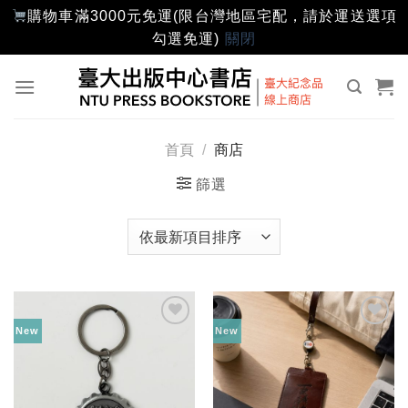
購物車滿3000元免運(限台灣地區宅配，請於運送選項
勾選免運)
關閉
Skip
to
content
首頁
/
商店
篩選
New
New
加入
加入
「願
「願
望輕
望輕
單」
單」