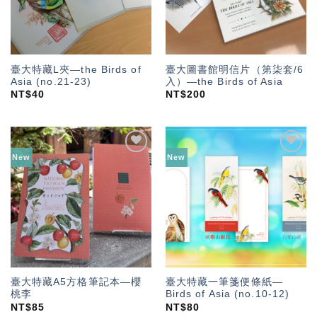
臺大特藏L夾—the Birds of
臺大圖書館明信片（第柒套/6
Asia (no.21-23)
入）—the Birds of Asia
NT$
40
NT$
200
New
New
加入
加入
「願
「願
望輕
望輕
單」
單」
臺大特藏A5方格筆記本—櫻
臺大特藏一筆箋便條紙—
桃李
Birds of Asia (no.10-12)
NT$
85
NT$
80