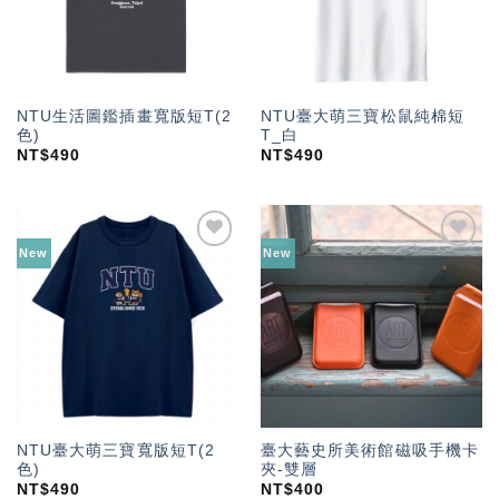
NTU生活圖鑑插畫寬版短T(2
NTU臺大萌三寶松鼠純棉短
色)
T_白
NT$
490
NT$
490
New
New
加入
加入
「願
「願
望輕
望輕
單」
單」
NTU臺大萌三寶寬版短T(2
臺大藝史所美術館磁吸手機卡
色)
夾-雙層
NT$
490
NT$
400