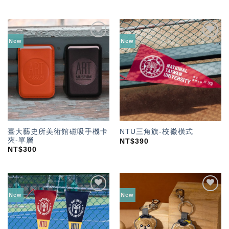
New
New
加入
加入
「願
「願
望輕
望輕
單」
單」
臺大藝史所美術館磁吸手機卡
NTU三角旗-校徽橫式
夾-單層
NT$
390
NT$
300
New
New
加入
加入
「願
「願
望輕
望輕
單」
單」