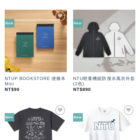
New
New
加入
加入
「願
「願
望輕
望輕
單」
單」
NTUP BOOKSTORE 便條本
NTU輕量機能防潑水風衣外套
Mini
(2色)
NT$
90
NT$
890
New
New
加入
加入
「願
「願
望輕
望輕
單」
單」