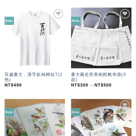
New
New
加入
加入
「願
「願
望輕
望輕
單」
單」
百歲臺大．漢字款純棉短T(2
臺大藝史所美術館帆布袋(3
色)
款)
NT$
490
NT$
300
–
NT$
500
New
New
加入
加入
「願
「願
望輕
望輕
單」
單」