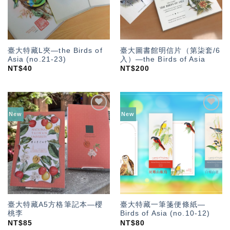
臺大特藏L夾—the Birds of
臺大圖書館明信片（第柒套/6
Asia (no.21-23)
入）—the Birds of Asia
NT$
40
NT$
200
New
New
加入
加入
「願
「願
望輕
望輕
單」
單」
臺大特藏A5方格筆記本—櫻
臺大特藏一筆箋便條紙—
桃李
Birds of Asia (no.10-12)
NT$
85
NT$
80