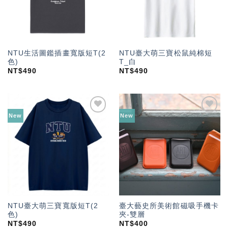
NTU生活圖鑑插畫寬版短T(2
NTU臺大萌三寶松鼠純棉短
色)
T_白
NT$
490
NT$
490
New
New
加入
加入
「願
「願
望輕
望輕
單」
單」
NTU臺大萌三寶寬版短T(2
臺大藝史所美術館磁吸手機卡
色)
夾-雙層
NT$
490
NT$
400