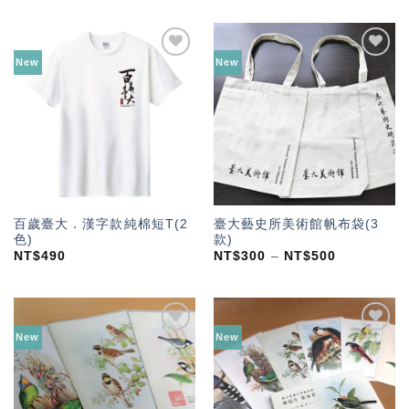
New
New
加入
加入
「願
「願
望輕
望輕
單」
單」
百歲臺大．漢字款純棉短T(2
臺大藝史所美術館帆布袋(3
色)
款)
NT$
490
NT$
300
–
NT$
500
New
New
加入
加入
「願
「願
望輕
望輕
單」
單」