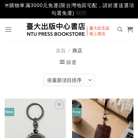
購物車滿3000元免運(限台灣地區宅配，請於運送選項
勾選免運)
關閉
Skip
to
content
首頁
/
商店
篩選
New
New
加入
加入
「願
「願
望輕
望輕
單」
單」