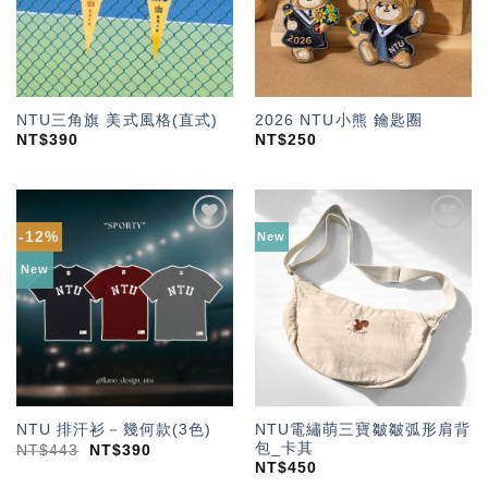
NTU三角旗 美式風格(直式)
2026 NTU小熊 鑰匙圈
NT$
390
NT$
250
-12%
New
加入
加入
「願
「願
New
望輕
望輕
單」
單」
NTU電繡萌三寶皺皺弧形肩背
NTU 排汗衫－幾何款(3色)
包_卡其
NT$
443
NT$
390
NT$
450