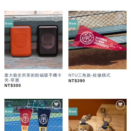
New
New
加入
加入
「願
「願
望輕
望輕
單」
單」
臺大藝史所美術館磁吸手機卡
NTU三角旗-校徽橫式
夾-單層
NT$
390
NT$
300
New
New
加入
加入
「願
「願
望輕
望輕
單」
單」