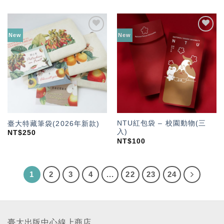
New
New
加入
加入
「願
「願
望輕
望輕
單」
單」
NTU紅包袋 – 校園動物(三
臺大特藏筆袋(2026年新款)
入)
NT$
250
NT$
100
1
2
3
4
...
22
23
24
臺大出版中心線上商店