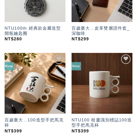
NTU100th 經典款金屬造型
百歲臺大．皮革雙層證件套_
開瓶鑰匙圈
深咖啡
NT$
280
NT$
299
New
New
加入
加入
「願
「願
望輕
望輕
單」
單」
百歲臺大．100造型手把馬克
NTU100 校慶識別標誌100造
杯
型手把馬克杯
NT$
399
NT$
399