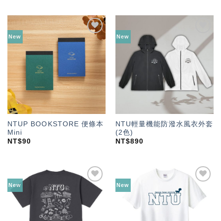
New
New
加入
加入
「願
「願
望輕
望輕
單」
單」
NTUP BOOKSTORE 便條本
NTU輕量機能防潑水風衣外套
Mini
(2色)
NT$
90
NT$
890
New
New
加入
加入
「願
「願
望輕
望輕
單」
單」