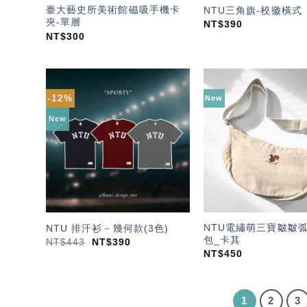
臺大藝史所美術館磁吸手機卡
NTU三角旗-校徽橫式
夾-單層
NT$
390
NT$
300
-12%
New
加入
「願
New
望輕
單」
NTU電繡萌三寶皺皺
NTU 排汗衫－幾何款(3色)
包_卡其
NT$
443
NT$
390
NT$
450
1
2
3