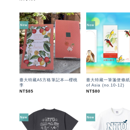
New
New
加入
「願
望輕
單」
臺大特藏A5方格筆記本—櫻桃
臺大特藏一筆箋便條紙—
李
of Asia (no.10-12)
NT$
85
NT$
80
New
New
加入
「願
望輕