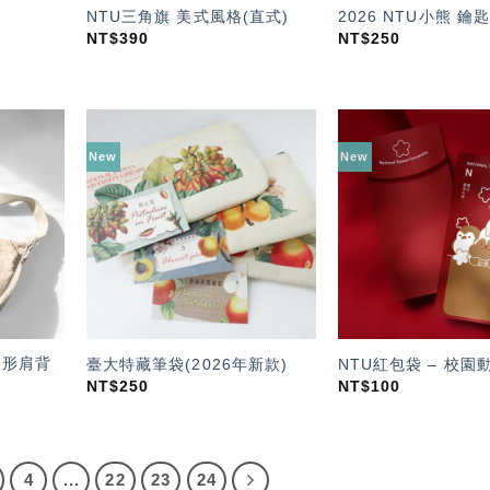
NTU三角旗 美式風格(直式)
2026 NTU小熊 鑰
NT$
390
NT$
250
New
New
加入
加入
「願
「願
望輕
望輕
單」
單」
弧形肩背
臺大特藏筆袋(2026年新款)
NTU紅包袋 – 校園
NT$
250
NT$
100
4
...
22
23
24