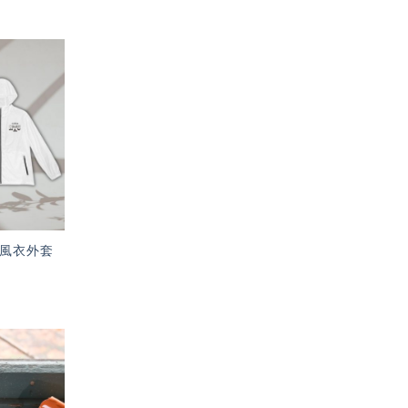
加入
「願
望輕
單」
水風衣外套
加入
「願
望輕