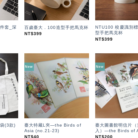
件套_深
NTU100 校慶識別
百歲臺大．100造型手把馬克杯
型手把馬克杯
NT$
399
NT$
399
New
New
加入
加入
「願
「願
望輕
望輕
單」
單」
臺大特藏L夾—the Birds of
臺大圖書館明信片（
(3款)
Asia (no.21-23)
入）—the Birds of 
NT$
40
NT$
200