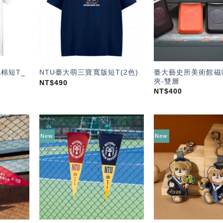
單」
單」
棉短T_
臺大藝史所美術館磁
NTU臺大萌三寶寬版短T(2色)
夾-雙層
NT$
490
NT$
400
New
New
加入
加入
「願
「願
望輕
望輕
單」
單」