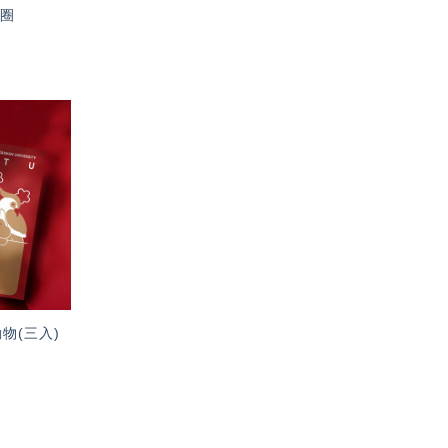
匙圈
加入
「願
望輕
單」
動物(三入)