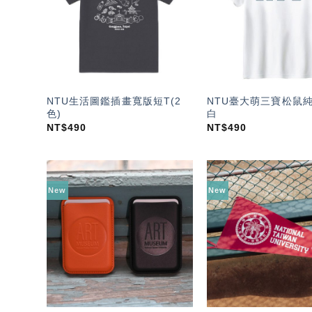
單」
NTU生活圖鑑插畫寬版短T(2
NTU臺大萌三寶松鼠純
色)
白
NT$
490
NT$
490
New
New
加入
「願
望輕
單」