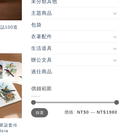
未分類其他
主題商品
包袋
標誌100造
衣著配件
生活道具
辦公文具
加入
過往商品
「願
望輕
單」
價錢範圍
最
最
價格:
NT$0
—
NT$1980
篩選
低
高
價
價
格
格
第柒套/6
Asia