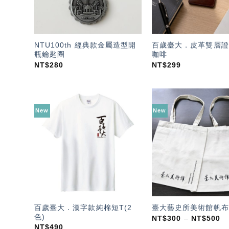
NTU100th 經典款金屬造型開
百歲臺大．皮革雙層證
瓶鑰匙圈
咖啡
NT$
280
NT$
299
New
New
加入
「願
望輕
單」
百歲臺大．漢字款純棉短T(2
臺大藝史所美術館帆布袋
色)
NT$
300
–
NT$
500
NT$
490