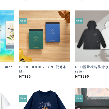
New
New
加入
加入
「願
「願
望輕
望輕
單」
單」
Birds
NTUP BOOKSTORE 便條本
NTU輕量機能防潑
Mini
(2色)
NT$
90
NT$
890
New
New
加入
加入
「願
「願
望輕
望輕