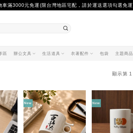
物車滿3000元免運(限台灣地區宅配，請於運送選項勾選免運
專區
辦公文具
生活道具
衣著配件
包袋
主題商
顯示第 1
New
New
加入
加入
「願
「願
望輕
望輕
單」
單」