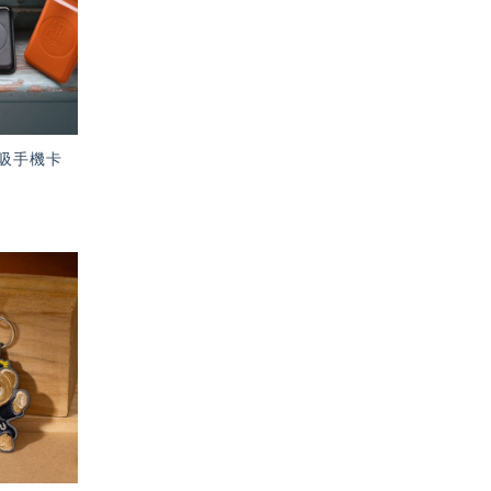
單」
吸手機卡
加入
「願
望輕
單」