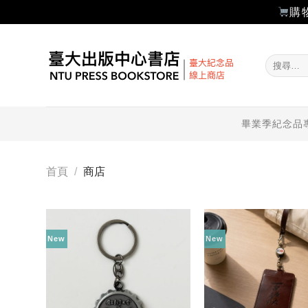
購
Skip
to
搜
content
尋
關
鍵
字:
畢業季紀念品
首頁
/
商店
New
New
加入
「願
望輕
單」