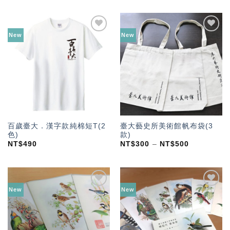
New
New
加入
加入
「願
「願
望輕
望輕
單」
單」
百歲臺大．漢字款純棉短T(2
臺大藝史所美術館帆布袋(3
色)
款)
NT$
490
NT$
300
–
NT$
500
New
New
加入
加入
「願
「願
望輕
望輕
單」
單」