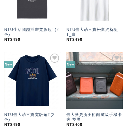
NTU生活圖鑑插畫寬版短T(2
NTU臺大萌三寶松鼠純棉短
色)
T_白
NT$
490
NT$
490
New
New
加入
加入
「願
「願
望輕
望輕
單」
單」
NTU臺大萌三寶寬版短T(2
臺大藝史所美術館磁吸手機卡
色)
夾-雙層
NT$
490
NT$
400