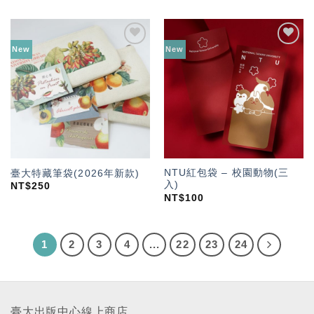
New
New
加入
加入
「願
「願
望輕
望輕
單」
單」
NTU紅包袋 – 校園動物(三
臺大特藏筆袋(2026年新款)
入)
NT$
250
NT$
100
1
2
3
4
...
22
23
24
臺大出版中心線上商店