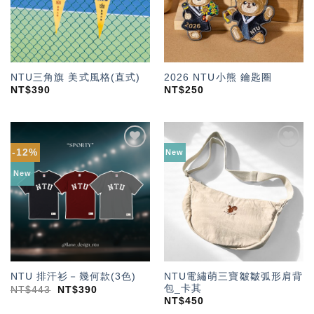
NTU三角旗 美式風格(直式)
2026 NTU小熊 鑰匙圈
NT$
390
NT$
250
-12%
New
加入
加入
「願
「願
New
望輕
望輕
單」
單」
NTU電繡萌三寶皺皺弧形肩背
NTU 排汗衫－幾何款(3色)
包_卡其
NT$
443
NT$
390
NT$
450