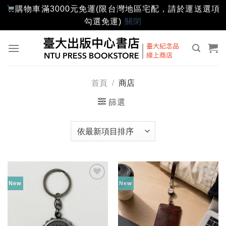
購物車滿3000元免運(限台灣地區宅配，請於運送選項
勾選免運)
關閉
Skip
to
content
首頁
/
商店
篩選
New
New
加入
加入
「願
「願
望輕
望輕
單」
單」