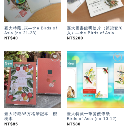
臺大特藏L夾—the Birds of
臺大圖書館明信片（第柒套/6
Asia (no.21-23)
入）—the Birds of Asia
NT$
40
NT$
200
New
New
加入
加入
「願
「願
望輕
望輕
單」
單」
臺大特藏A5方格筆記本—櫻
臺大特藏一筆箋便條紙—
桃李
Birds of Asia (no.10-12)
NT$
85
NT$
80