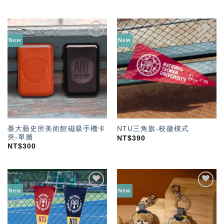
New
New
加入
加入
「願
「願
望輕
望輕
單」
單」
臺大藝史所美術館磁吸手機卡
NTU三角旗-校徽橫式
夾-單層
NT$
390
NT$
300
New
New
加入
加入
「願
「願
望輕
望輕
單」
單」