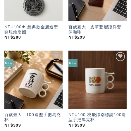
NTU100th 經典款金屬造型
百歲臺大．皮革雙層證件套_
開瓶鑰匙圈
深咖啡
NT$
280
NT$
299
New
New
加入
加入
「願
「願
望輕
望輕
單」
單」
百歲臺大．100造型手把馬克
NTU100 校慶識別標誌100造
杯
型手把馬克杯
NT$
399
NT$
399