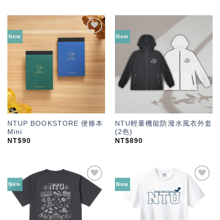
New
New
加入
加入
「願
「願
望輕
望輕
單」
單」
NTUP BOOKSTORE 便條本
NTU輕量機能防潑水風衣外套
Mini
(2色)
NT$
90
NT$
890
New
New
加入
加入
「願
「願
望輕
望輕
單」
單」