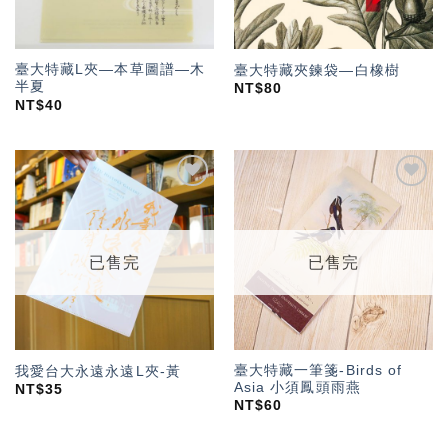
臺大特藏L夾—本草圖譜—木
臺大特藏夾鍊袋—白橡樹
半夏
NT$
80
NT$
40
加入
加入
「願
「願
望輕
望輕
單」
單」
已售完
已售完
臺大特藏一筆箋-Birds of
我愛台大永遠永遠L夾-黃
Asia 小須鳳頭雨燕
NT$
35
NT$
60