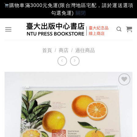
購物車滿3000元免運(限台灣地區宅配，請於運送選項
勾選免運)
關閉
Skip
to
content
首頁
/
商店
/
過往商品
加入
「願
望輕
單」