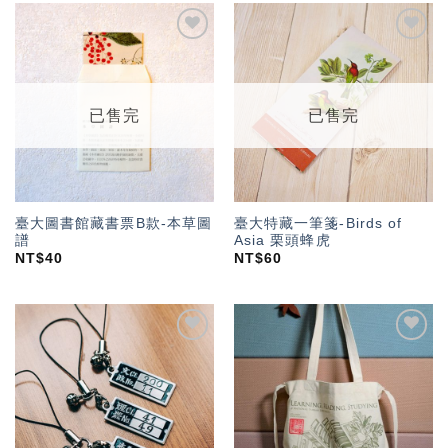
加入
加入
「願
「願
望輕
望輕
單」
單」
已售完
已售完
臺大圖書館藏書票B款-本草圖
臺大特藏一筆箋-Birds of
譜
Asia 栗頭蜂虎
NT$
40
NT$
60
加入
加入
「願
「願
望輕
望輕
單」
單」