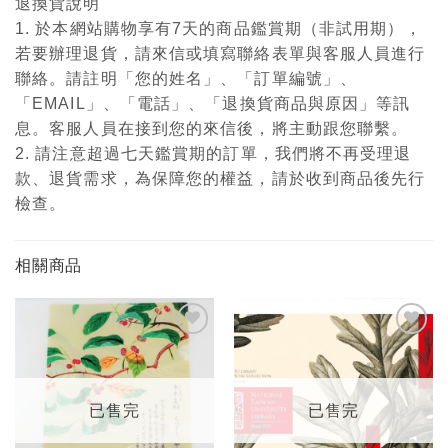
退換貨說明
1. 於本網站購物享有7天的商品鑑賞期（非試用期），
若要辦理退貨，請來信或填寫聯絡表單與客服人員進行
聯絡。請註明「您的姓名」、「訂單編號」、
「EMAIL」、「電話」、「退換貨商品與原因」等訊
息。客服人員在接到您的來信後，將主動跟您聯繫。
2. 請注意超過七天鑑賞期的訂單，我們將不再受理退
款、退貨需求，為保障您的權益，請於收到商品後先行
檢查。
相關商品
加入
加入
「願
「願
望輕
望輕
單」
單」
已售完
已售完