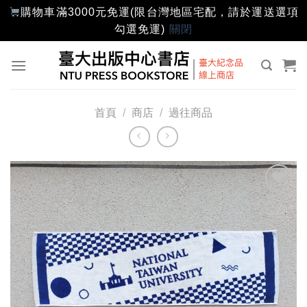
購物車滿3000元免運(限台灣地區宅配，請於運送選項
勾選免運)
關閉
Skip
to
content
首頁
/
商店
/
過往商品
加入
「願
望輕
單」