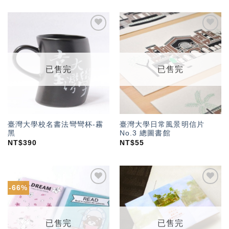
加入
加入
「願
「願
望輕
望輕
單」
單」
已售完
已售完
臺灣大學校名書法彎彎杯-霧
臺灣大學日常風景明信片
黑
No.3 總圖書館
NT$
390
NT$
55
-66%
加入
加入
「願
「願
望輕
望輕
單」
單」
已售完
已售完