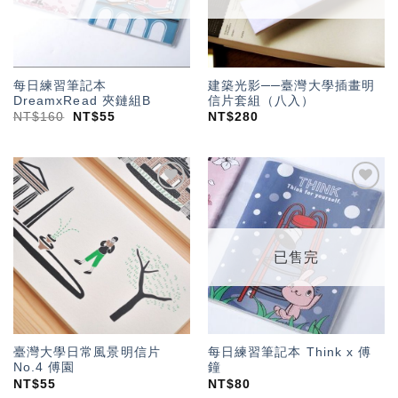
每日練習筆記本
建築光影──臺灣大學插畫明
DreamxRead 夾鏈組B
信片套組（八入）
NT$
160
NT$
55
NT$
280
加入
加入
「願
「願
望輕
望輕
單」
單」
已售完
臺灣大學日常風景明信片
每日練習筆記本 Think x 傅
No.4 傅園
鐘
NT$
55
NT$
80