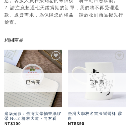
息。客服人員在接到您的來信後，將主動跟您聯繫。
2. 請注意超過七天鑑賞期的訂單，我們將不再受理退
款、退貨需求，為保障您的權益，請於收到商品後先行
檢查。
相關商品
加入
加入
「願
「願
望輕
望輕
單」
單」
已售完
已售完
建築光影：臺灣大學插畫紙膠
臺灣大學校名書法彎彎杯-霧
帶 No.2 椰林大道・向右看
白
NT$
100
NT$
390