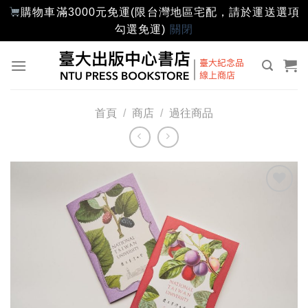
購物車滿3000元免運(限台灣地區宅配，請於運送選項
勾選免運)
關閉
Skip
to
content
首頁
/
商店
/
過往商品
加入
「願
望輕
單」