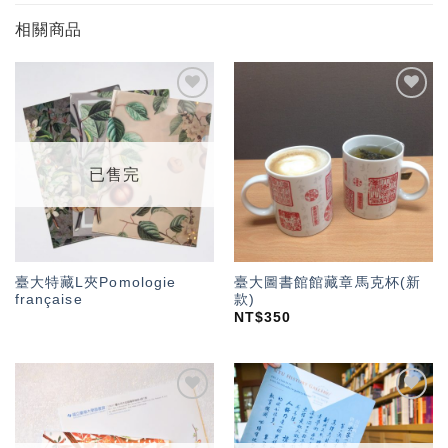
相關商品
加入
加入
「願
「願
望輕
望輕
單」
單」
已售完
臺大特藏L夾Pomologie
臺大圖書館館藏章馬克杯(新
française
款)
NT$
350
加入
加入
「願
「願
望輕
望輕