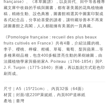
française》、《本草圖譜》，以及田代、田中等各種專
藏文庫中收錄的手稿與圖書，都有著美麗的花鳥植物繪
稿，精緻生動、設色典雅，圖書館精選其中圖案印製成
各式紀念品，分享給喜愛的讀者，讓特藏珍善本不再束
諸圖書館之高閣，人人都能擁有美麗的一頁典藏。
《Pomologie française : recueil des plus beaux
fruits cultivés en France》共有4冊，介紹法國的桃、
李子、櫻桃、檸檬、柑橘、草莓、葡萄、梨與蘋果…等
多種果樹品種，包含400多幅漂亮生動的果樹繪圖，由
法國植物學家與藝術家A. Poiteau（1766-1854）與P.
J. F. Turpin（1775-1840）所繪，再以點刻方式彩色印
刷而成。
尺寸｜A5（15*21cm）、內頁32張（64面）
材質｜封面/底220P萊妮紙，內頁80P道林紙
產地｜臺灣