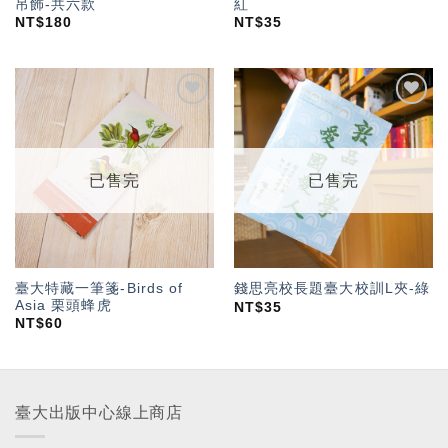
吊飾-共六款
紅
NT$
180
NT$
35
加入
加入
「願
「願
望輕
望輕
單」
單」
已售完
已售完
臺大特藏一筆箋-Birds of
錢思亮校長題臺大校訓L夾-綠
Asia 栗頭蜂虎
NT$
35
NT$
60
臺大出版中心線上商店