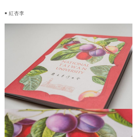
￭ 紅杏李