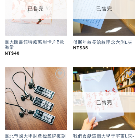
單」
單」
已售完
已售完
臺大圖書館特藏萬用卡片B款
傅斯年校長治校理念六則L夾
海棠
NT$
35
NT$
40
加入
加入
「願
「願
望輕
望輕
單」
單」
已售完
臺北帝國大學財產標籤牌復刻
我們貢獻這個大學于宇宙L夾-