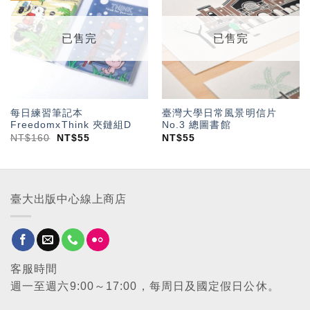
「願
「願
望輕
望輕
單」
單」
已售完
已售完
每日練習筆記本
臺灣大學日常風景明信片
FreedomxThink 夾鏈組D
No.3 總圖書館
NT$
160
NT$
55
NT$
55
臺大出版中心線上商店
客服時間
週一至週六9:00～17:00，每周日及國定假日公休。