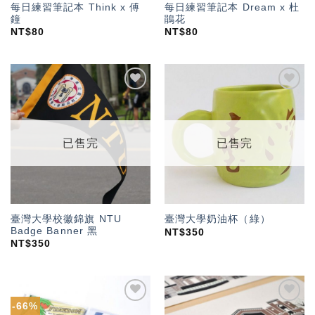
每日練習筆記本 Think x 傅
每日練習筆記本 Dream x 杜
鐘
鵑花
NT$
80
NT$
80
加入
加入
「願
「願
望輕
望輕
單」
單」
已售完
已售完
臺灣大學校徽錦旗 NTU
臺灣大學奶油杯（綠）
Badge Banner 黑
NT$
350
NT$
350
-66%
加入
加入