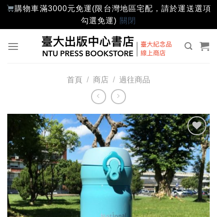
購物車滿3000元免運(限台灣地區宅配，請於運送選項
勾選免運)
關閉
Skip
to
content
首頁
/
商店
/
過往商品
加入
「願
望輕
單」