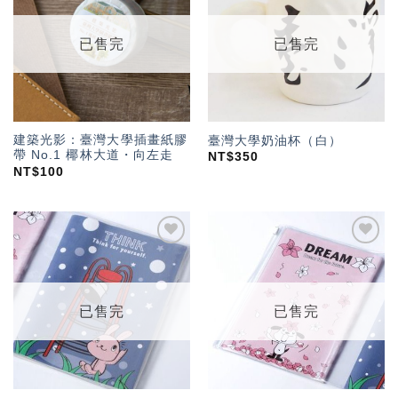
「願
「願
望輕
望輕
單」
單」
已售完
已售完
建築光影：臺灣大學插畫紙膠
臺灣大學奶油杯（白）
帶 No.1 椰林大道・向左走
NT$
350
NT$
100
加入
加入
「願
「願
望輕
望輕
單」
單」
已售完
已售完